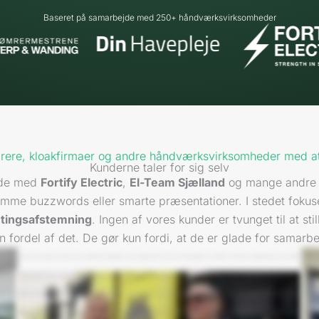
Baseret på samarbejde med 250+ håndværksvirksomheder
ømrere, kloakfirmaer og andre håndværksvirksomheder med at
Kunderne taler for sig selv
ejde med
Fortify Electric
,
El-Team Sjælland
og mange andre e
tomme buzzwords eller smarte præsentationer. I stedet fokus
ntingsafstemning
. Ingen af vores kunder er tvunget til at st
n fordel af det. De gør kun fordi, at de er glade for samarbe
det. Vi gik
Nu kan man jo sige, at vi bad jo ikke om, at Vækster kontaktede os, men det gjorde de jo. Det har vi været glade for, fordi efter vi havde en vedholdende herre, der hedder
Hej, jeg 
mange flere
Nicolaj, I røret, så lod vi os overbevise om at tage et fysisk møde. Og der blev vi overbevist første gang om, at det kunne noget som de andre steder ikke kunne. Det mere
Vækster, v
 til andre.
hedder Karsten Rothberg og jeg er medejer af KloakServiceKBH Jeg hedder Patrick og er også medejer af KloakServiceKBH. Vi har været I gang I fire-fem år. Vi har været I
lavet sama
gang I fem år. Vi har været I gang I fem år. Samarbejdet med Patrick har været helt fantastisk fra start år. Nu er det heldigvis ikke slut endnu. Vi er jævnligt I dialog både på mail og
utrolig me