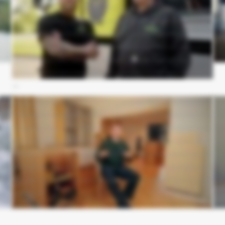
I telefonen. Jamen han forstår at rette til de steder, hvor vi gerne vil have rettet til at komme med råd og vejledning. Man må sige, at tingene har jo vist sig at fungere, som det er
dygtige ti
blevet sagt fra vækst og side fra start af. Vi har jo fulgt mange råd og vejledning fra deres side også. Det er svært at sætte et endelig antal henvendelser om dagen, men jeg vil
gerne vil 
sige, vi får nok en på opkaldsiden får vi nok en 20-30 opkald og på hjemmesiden får vi nok mellem 5-15 henvendelser på en gennemsnits dag. Vi har sammenlignet Google
hjemmeside
Ads og SEO, hvor både SEO'en og Google delen kører rigtig godt allerede. Altså de har gjort rigtig meget, og de har I hvert fald betydet, at vores konverteringsraterate er steget
betydeligt. Vi har fået mange flere henvendelser, vi har fået større gennemsigtighed hvad bliver vores penge brugt til, og det I sig selv er jo en fordel, når man er selvstændig
erhvervsdrivende. Det er bare med at komme ud over stepperne. Altså, vi har prøvet andre marketingsbureauer før, og vi er på den rigtige hylde nu, så det er aldrig for sent at
skifte.
g og total
Mit navn er Sofus. Jeg er udlært snedker, og så driver jeg dagligt Signatur Snedkeri. Jeg startede samarbejdet I efteråret 2025. Grunden til, at jeg valgte Vækster frem for
Hej, jeg 
emmeside og
andre, det var egentlig, at jeg havde en meget stor tryghed omkring Nicolaj og Patrick og Patrick fra Vækster. De har holdt mig meget I hånden undervejs. Jeg har kunnet sparre
snedkerinv
 kender. Vi
med dem undervejs. Det har simpelthen været over al´ forventning faktisk fra A til Z. Jeg oplever en stigende tilgang af henvendelser I min forretning, og der er rigtig mange,
lærlinge o
der kommenterer på den flotte hjemmeside. Så jeg har jo alt I alt fået en meget, meget smuk hjemmeside, men også en hjemmeside, der bliver set på Google, når folk de søger.
klart anbef
Min oplevelse med andre marketingbureauer har været ret kaotisk faktisk. Jeg har flere steder oplevet, at kontrakten allerede lå klar, idet jeg trådte ind I rummet og med meget
lange bindingsperioder. Generelt har det ikke været en god oplevelse, når jeg har været ude og snakke med andre. Jeg tror også, det var derfor, kontrasten til Vækster var så
stor. De var meget mere fokuserede på, hvad var det, jeg havde brug for som kunde. Jeg vil helt sikkert anbefale gutterne fra Vækster. De arbejder professionelt, er punktlige
og overholder deres aftaler.