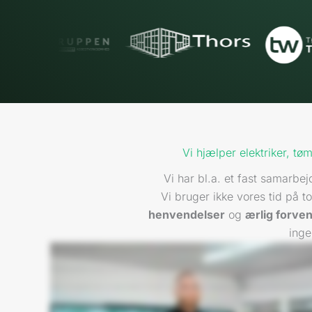
Vi hjælper elektriker, t
Vi har bl.a. et fast samarb
Vi bruger ikke vores tid på 
henvendelser
og
ærlig forve
inge
Vores samarbejde med Vækster har været banebrydende for os. Vi gik fra at være en el-virksomhed, som ikke rigtig vidste, hvordan man skulle komme ud på marke
fra at være tre mand til nu at være syv mand. Det, der har fungeret aller bedst med samarbejdet med Vækster, det er jo helt klart kundehenvendelserne. Altså vi får 
opkald, vi får mange flere mails, vi har ligesom mulighed for at komme ud og lave det, vi virkelig, virkelig godt kunne tænke os. Jeg kan helt klart anbefale Vækster
Hvis du har en virksomhed, som du brænder for, så ring til Vækster, for jeg lover dig for, at de skal nok få gang i den.