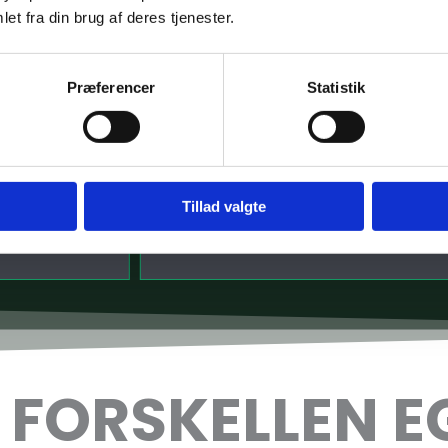
ælger
lukkede opgaver, det har alt i alt været et godt
fi
et fra din brug af deres tjenester.
ndsatsen til
samarbejde.
de
me
af
Præferencer
Statistik
Frederik - Miljø Gruppen
★
★
★
★
★
via Trustpilot
up og klare
det bedste beslutning vi har truffet i vores
Jeg 
øre – men det
virksomhed vi har fuldt kalenderen op med
side
s stærkere.
aftaler efter at have skiftet til Vækster kan kun
vel
Tillad valgte
n og bevist,
anbefale dem 5/5 stjerner.
hje
 gå hånd i
giv
sig
vels
 FORSKELLEN E