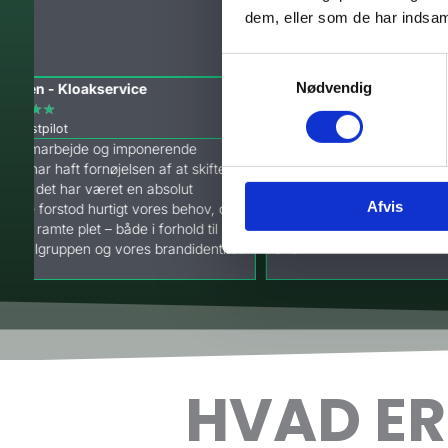
Det er tydeligt, at de ikke bare s
dem, eller som de har indsaml
standardløsninger, men tilpasser i
vores behov.
Samtykkevalg
Nødvendig
n - Kloakservice
Julie
★
★
★
★
★
★
★
tpilot
via Trustpilot
marbejde og imponerende
Vi fik ærlig feedback på vores set
ar haft fornøjelsen af at skifte til
anbefalinger. Ikke alt var rart at h
t har været en absolut
var nødvendigt. Og det har gjort o
Afvis
forstod hurtigt vores behov, og
Vækster har stået ved os hele veje
ramte plet – både i forhold til
at ærlighed og resultater godt kan
gruppen og vores brandidentitet.
hånd.
HVAD ER