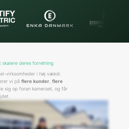
 skalere deres forretning
l-virksomheder i høj vækst.
erer vi på
flere kunder
,
flere
ille sig op foran kameraet, og får
jdet.
hedder Nick Lundquist, er medejer og stifter af NKL Tømrer & Snedker - Har i dag min sekretær, Lykke, med. De udfordringer, vi havde inden samarbejdet med
ar det her med at komme ud på nettet online og få henvendelser ind via vores hjemmeside. Det udtryk, vi gerne vil have online, er blevet markant bedre, efter at vi har
rbejdet med vækster. Vi får rigtig mange henvendelser, som vi løbende prøver at justere til, så vi får de rette henvendelser også. Der synes jeg, at Vækster hjælper
get. Mit første indtryk af Vækster var, at det er nogle unge mennesker, som har et kæmpe drive for deres passion. Det var dét, der smittede af på mig. Og de er rigtig