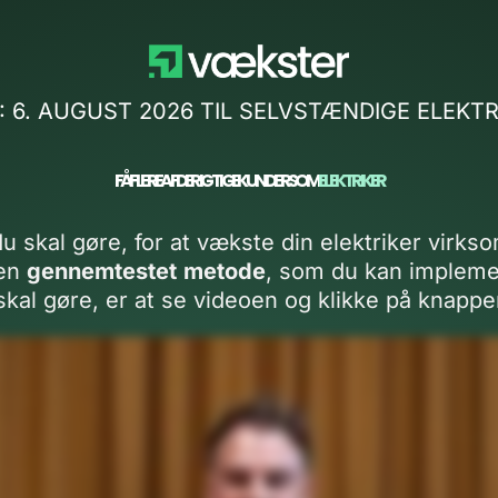
:
6. AUGUST 2026
TIL SELVSTÆNDIGE ELEKTR
FÅ FLERE AF DE RIGTIGE KUNDER SOM
ELEKTRIKER
du skal gøre, for at vækste din elektriker vir
 en
gennemtestet
metode
, som du kan impleme
skal gøre, er at se videoen og klikke på knappe