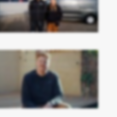
l det, de gør. De holder, hvad de lover, og lover ikke for meget. Til andre, der overvejer at samarbejde med Vækster, så kan jeg give min klareste anbefaling, hvis du
have flere henvendelser og ordrer i bogen, og gerne vil have flere folk ansat, så kan Vækster helt sikkert hjælpe med det, samtidig med at de laver en mega fed
 til dig også. Så de får min klareste anbefaling.
hedder Nicolaj Hald. Jeg er stifter og ejer af Woodhalden Tømrer & Snedker. Vi beskæftiger os hovedsagelig med terrasser og skabsløsninger og andet
entar. Inden forløbet med Vækster, der var vi et andet sted og var gået lidt i stå hos et andet medie. Vi er gået fra at være 2 mand til nu at være 5 mand, hvor vi er 2
g 3 svende. En stor udvikling siden jeg startede hos dem. De lover ikke noget, de ikke kan holde, og er meget fleksible og super dygtige mennesker. Jeg kan helt
ale Vækster til alle, som har lyst til at få noget skub I forretningen.