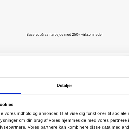
Baseret på samarbejde med 250+ virksomheder
Detaljer
Vi har i øvrigt
kun 5 stjerner
på Trustpilot
rvice
Nicklas - NPS Byg
★
★
★
★
★
ookies
via Trustpilot
se vores indhold og annoncer, til at vise dig funktioner til sociale
r altid
Jeg har været kunde hos vækster siden starten
St
 og kommer med
af år 2025. i denne periode har jeg fået en
ve
oplysninger om din brug af vores hjemmeside med vores partnere i
 gør en forskel.
markant stigning i kunde henvendelser og
rå
ysepartnere. Vores partnere kan kombinere disse data med andr