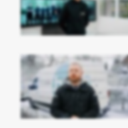
Jeg hedder Anders Terp, og jeg er medstifter af Tømrermestrene Terp & Wanding. Vi er tre ansatte med hovedsagelig fokus på gulvopbygning, gulvbelægnin
entrepriser. Vi får mere af de opgaver, vi gerne vil have. Vi fik at vide, at vi kunne regne med tre til seks måneder, før vi kunne mærke effekt af både nye hj
Google Ads'en. Efter en halv til en hel måned var der fuld gang i den, så det er gået langt hurtigere, end hvad vi havde regnet med. Jeg anbefaler Vækster til alle, jeg
har et sindssyg godt samarbejde med Patrick, og så er de bare nogle fede og behagelige gutter, som holder hvad de lover.