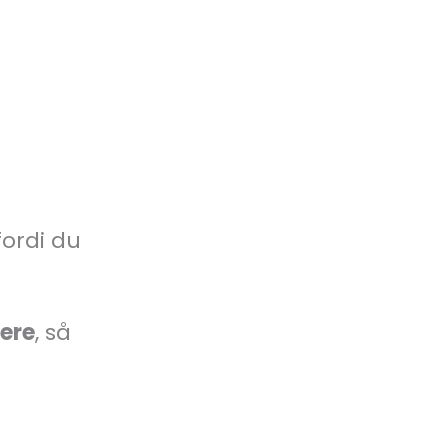
fordi du
ere
, så