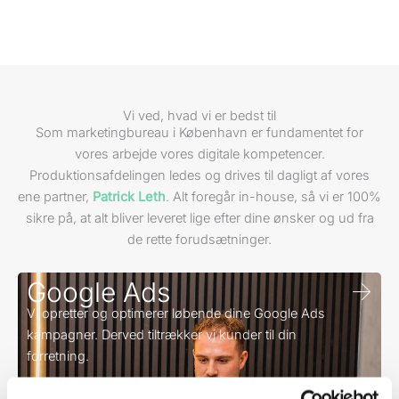
Vi ved, hvad vi er bedst til
Som marketingbureau i København er fundamentet for
vores arbejde vores digitale kompetencer.
Produktionsafdelingen ledes og drives til dagligt af vores
ene partner,
Patrick Leth
. Alt foregår in-house, så vi er 100%
sikre på, at alt bliver leveret lige efter dine ønsker og ud fra
de rette forudsætninger.
Google Ads
Vi opretter og optimerer løbende dine Google Ads
kampagner. Derved tiltrækker vi kunder til din
forretning.