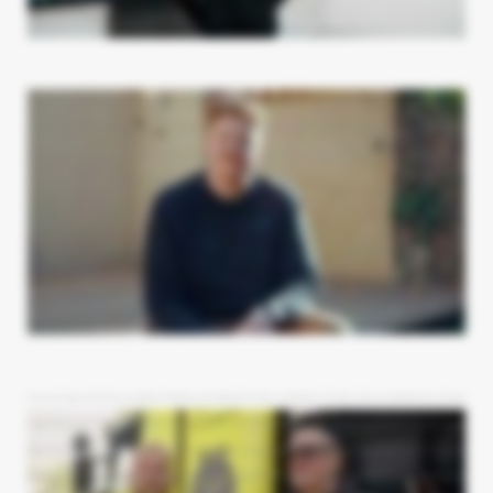
Hej, jeg hedder Nicolaj Hald. Jeg er stifter og ejer af Woodhalden Tømrer & Snedker. Vi beskæftiger os hovedsagelig med terrasser og skabsløsninger og andet
snedkerinventar. Inden forløbet med Vækster, der var vi et andet sted og var gået lidt i stå hos et andet medie. Vi er gået fra at være 2 mand til nu at være 5 mand, hvor vi er 2
lærlinge og 3 svende. En stor udvikling siden jeg startede hos dem. De lover ikke noget, de ikke kan holde, og er meget fleksible og super dygtige mennesker. Jeg kan helt
klart anbefale Vækster til alle, som har lyst til at få noget skub I forretningen.
Nu kan man jo sige, at vi bad jo ikke om, at Vækster kontaktede os, men det gjorde de jo. Det har vi været glade for, fordi efter vi havde en vedholdende herre, der hedder
Nicolaj, I røret, så lod vi os overbevise om at tage et fysisk møde. Og der blev vi overbevist første gang om, at det kunne noget som de andre steder ikke kunne. Det mere
hedder Karsten Rothberg og jeg er medejer af KloakServiceKBH Jeg hedder Patrick og er også medejer af KloakServiceKBH. Vi har været I gang I fire-fem år. Vi har været I
gang I fem år. Vi har været I gang I fem år. Samarbejdet med Patrick har været helt fantastisk fra start år. Nu er det heldigvis ikke slut endnu. Vi er jævnligt I dialog både på mail