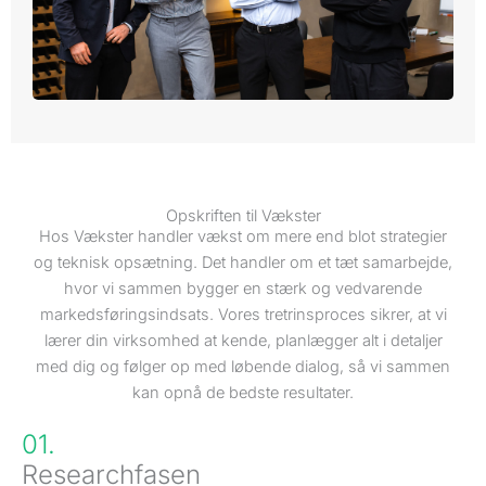
Opskriften til Vækster
Hos Vækster handler vækst om mere end blot strategier
og teknisk opsætning. Det handler om et tæt samarbejde,
hvor vi sammen bygger en stærk og vedvarende
markedsføringsindsats. Vores tretrinsproces sikrer, at vi
lærer din virksomhed at kende, planlægger alt i detaljer
med dig og følger op med løbende dialog, så vi sammen
kan opnå de bedste resultater.
01.
Researchfasen