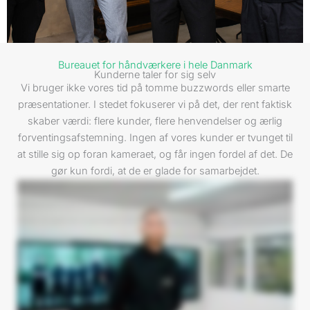
Bureauet for håndværkere i hele Danmark
Kunderne taler for sig selv
Vi bruger ikke vores tid på tomme buzzwords eller smarte
præsentationer. I stedet fokuserer vi på det, der rent faktisk
skaber værdi: flere kunder, flere henvendelser og ærlig
forventingsafstemning. Ingen af vores kunder er tvunget til
at stille sig op foran kameraet, og får ingen fordel af det. De
gør kun fordi, at de er glade for samarbejdet.
Vores samarbejde med Vækster har været banebrydende for os. Vi gik fra at være en el-virksomhed, som ikke rigtig vidste, hvordan man skulle komme ud på markedet. Vi
gik fra at være tre mand til nu at være syv mand. Det, der har fungeret aller bedst med samarbejdet med Vækster, det er jo helt klart kundehenvendelserne. Altså vi får mange
flere opkald, vi får mange flere mails, vi har ligesom mulighed for at komme ud og lave det, vi virkelig, virkelig godt kunne tænke os. Jeg kan helt klart anbefale Vækster til
andre. Hvis du har en virksomhed, som du brænder for, så ring til Vækster, for jeg lover dig for, at de skal nok få gang i den.