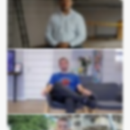
rekordtid. At arbejde med Patrick og Patrick har fungeret godt fra start af. De spiller hinanden super godt op - på godt og ondt. Når det er sagt, er det nogle gange lidt
forvirrende at finde rundt i, hvem Patrick man snakker med. Men det får man bare et smil på læben af. Hvis du som virksomhedsejer sidder og mangler nogen til at tage sig af
din SEO, Ads og hjemmeside, så vil jeg helt klart anbefale Vækster.
Jeg hedder Jørgen, og jeg er fysioterapeut. Jeg ejer StopSmerten.nu, som ligger i Rødovre. Det er en fysioterapeutklinik, som har ligget her i 6 år, hvor vi har hjulpet over 3000
mennesker - I hvert fald med, problemer med smerter I hele kroppen. Da vi startede vores samarbejde med Vækster, der havde vi huller hist og pist I vores kalender, og efter
vi har startet samarbejdet med dem, så er de huller primært fyldt ud. Så det har været rigtig, rigtig godt. Vi startede et samarbejde med Vækster, med kun SEO, til at håndtere det
for mig. Der var jeg så glad for - det arbejde, de udførte og beviste, hvad de kunne. Og derfor har de nu overtaget hele min markedsføringspakke og klarer alle
markedsføring for mig. Og det involverer: de tager sig af min Google Ads annoncering og min META annoncering og min SEO-annoncering. Til andre virksomheder, som
overvejer at samarbejde med Vækster, der vil jeg sige - "kom I gang". Jeg har været enormt glad for det og er meget positiv omkring det. Og er faktisk ikke stor fan af sådan
nogle testimonials som det her, men gør det fordi jeg har været glad og tilfreds med deres produkt. Ja, kom I gang.
Hej, jeg hedder Rune. Jeg er fra Eide ApS. Vi har brugt Vækster I cirka et halvt år nu. Vi har faktisk været nødt til efter en kort periode at sætte vores annonceringer på pause,
fordi vi simpelthen fik for meget arbejde og vi fik alt for mange henvendelser. Så er vi så genopstartet med vores annonceringer den dag I dag. Vi har haft en rigtig fed