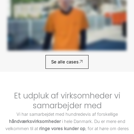
oplevelse med både Patrick og Patrick, der sidder inde på kontoret og tager imod jer. Samt Nicolaj, der er skidegod til at hjælpe igennem telefonen, hvis vi har nogle spørgsmål.
Vores oplevelse af Vækster har været super super fed. Og jeg håber også, at andre kan få en kæmpe gevinst ud af det.
Se alle cases
Et udpluk af virksomheder vi
samarbejder med
Vi har samarbejdet med hundredevis af forskellige
håndværksvirksomheder
i hele Danmark. Du er mere end
velkommen til at
ringe vores kunder op
, for at høre om deres