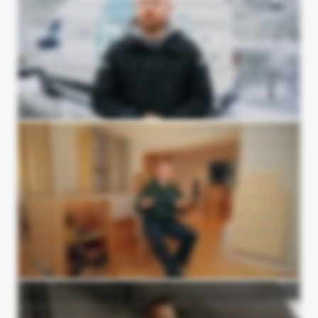
Google Ads'en. Efter en halv til en hel måned var der fuld gang i den, så det er gået langt hurtigere, end hvad vi havde regnet med. Jeg anbefaler Vækster til alle, jeg kender. Vi
har et sindssyg godt samarbejde med Patrick, og så er de bare nogle fede og behagelige gutter, som holder hvad de lover.
Mit navn er Sofus. Jeg er udlært snedker, og så driver jeg dagligt Signatur Snedkeri. Jeg startede samarbejdet I efteråret 2025. Grunden til, at jeg valgte Vækster frem for
andre, det var egentlig, at jeg havde en meget stor tryghed omkring Nicolaj og Patrick og Patrick fra Vækster. De har holdt mig meget I hånden undervejs. Jeg har kunnet
sparre med dem undervejs. Det har simpelthen været over al´ forventning faktisk fra A til Z. Jeg oplever en stigende tilgang af henvendelser I min forretning, og der er rigtig
mange, der kommenterer på den flotte hjemmeside. Så jeg har jo alt I alt fået en meget, meget smuk hjemmeside, men også en hjemmeside, der bliver set på Google, når folk de
søger. Min oplevelse med andre marketingbureauer har været ret kaotisk faktisk. Jeg har flere steder oplevet, at kontrakten allerede lå klar, idet jeg trådte ind I rummet og med
meget lange bindingsperioder. Generelt har det ikke været en god oplevelse, når jeg har været ude og snakke med andre. Jeg tror også, det var derfor, kontrasten til Vækster
var så stor. De var meget mere fokuserede på, hvad var det, jeg havde brug for som kunde. Jeg vil helt sikkert anbefale gutterne fra Vækster. De arbejder professionelt, er
punktlige og overholder deres aftaler.
Jeg valgte Vækster, fordi jeg kendte Patrick i forvejen og vidste, hvad kvalitet de leverede. Jeg er Frederik Borup og er driftsdirektør I Miljø Gruppen. Miljø Gruppen er en
miljøsaneringvirksomhed som primært håndterer asbest, spids, bly og neden. Jeg har haft et samarbejde med Vækster I et halvt år nu hvor vi får dukket vores omsætning på