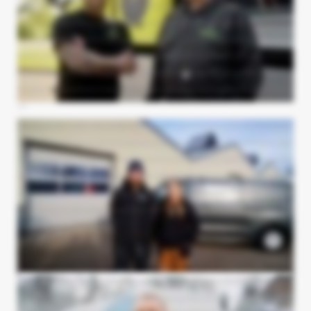
og I telefonen. Jamen han forstår at rette til de steder, hvor vi gerne vil have rettet til at komme med råd og vejledning. Man må sige, at tingene har jo vist sig at fungere, som det
er blevet sagt fra vækst og side fra start af. Vi har jo fulgt mange råd og vejledning fra deres side også. Det er svært at sætte et endelig antal henvendelser om dagen, men jeg
vil sige, vi får nok en på opkaldsiden får vi nok en 20-30 opkald og på hjemmesiden får vi nok mellem 5-15 henvendelser på en gennemsnits dag. Vi har sammenlignet Google
Ads og SEO, hvor både SEO'en og Google delen kører rigtig godt allerede. Altså de har gjort rigtig meget, og de har I hvert fald betydet, at vores konverteringsraterate er steget
betydeligt. Vi har fået mange flere henvendelser, vi har fået større gennemsigtighed hvad bliver vores penge brugt til, og det I sig selv er jo en fordel, når man er selvstændig
erhvervsdrivende. Det er bare med at komme ud over stepperne. Altså, vi har prøvet andre marketingsbureauer før, og vi er på den rigtige hylde nu, så det er aldrig for sent at
skifte.
Hej, jeg hedder Nick Lundquist, er medejer og stifter af NKL Tømrer & Snedker - Har i dag min sekretær, Lykke, med. De udfordringer, vi havde inden samarbejdet med
Vækster, var det her med at komme ud på nettet online og få henvendelser ind via vores hjemmeside. Det udtryk, vi gerne vil have online, er blevet markant bedre, efter at vi
har lavet samarbejdet med vækster. Vi får rigtig mange henvendelser, som vi løbende prøver at justere til, så vi får de rette henvendelser også. Der synes jeg, at Vækster
hjælper utrolig meget. Mit første indtryk af Vækster var, at det er nogle unge mennesker, som har et kæmpe drive for deres passion. Det var dét, der smittede af på mig. Og de
er rigtig dygtige til det, de gør. De holder, hvad de lover, og lover ikke for meget. Til andre, der overvejer at samarbejde med Vækster, så kan jeg give min klareste anbefaling,
hvis du gerne vil have flere henvendelser og ordrer i bogen, og gerne vil have flere folk ansat, så kan Vækster helt sikkert hjælpe med det, samtidig med at de laver en mega
fed hjemmeside til dig også. Så de får min klareste anbefaling.
Jeg hedder Anders Terp, og jeg er medstifter af Tømrermestrene Terp & Wanding. Vi er tre ansatte med hovedsagelig fokus på gulvopbygning, gulvbelægning og total
entrepriser. Vi får mere af de opgaver, vi gerne vil have. Vi fik at vide, at vi kunne regne med tre til seks måneder, før vi kunne mærke effekt af både nye hjemmeside og