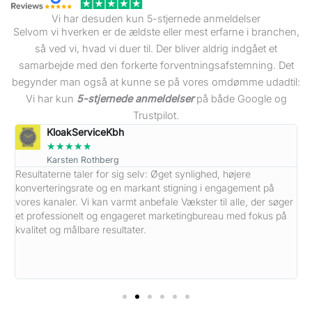
Vi har desuden kun 5-stjernede anmeldelser
Selvom vi hverken er de ældste eller mest erfarne i branchen,
så ved vi, hvad vi duer til. Der bliver aldrig indgået et
samarbejde med den forkerte forventningsafstemning. Det
begynder man også at kunne se på vores omdømme udadtil:
Vi har kun
5-stjernede anmeldelser
på både Google og
Trustpilot.
KloakServiceKbh
★
★
★
★
★
Karsten Rothberg
Resultaterne taler for sig selv: Øget synlighed, højere
J
konverteringsrate og en markant stigning i engagement på
p
dt
vores kanaler. Vi kan varmt anbefale Vækster til alle, der søger
l
et professionelt og engageret marketingbureau med fokus på
V
kvalitet og målbare resultater.
a
b
p
k