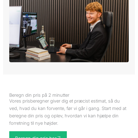
Beregn din pris på 2 minutter
Vores prisberegner giver dig et præcist estimat, så du
ved, hvad du kan forvente, før vi går i gang. Start med at
beregne din pris og oplev, hvordan vi kan hjælpe din
forretning til nye højder.