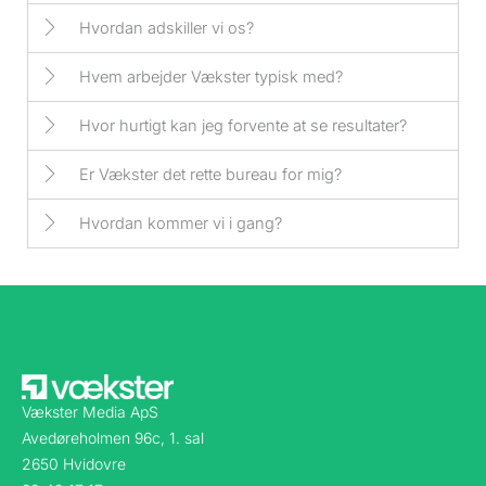
Hvordan adskiller vi os?
Hvem arbejder Vækster typisk med?
Hvor hurtigt kan jeg forvente at se resultater?
Er Vækster det rette bureau for mig?
Hvordan kommer vi i gang?
Vækster Media ApS
Avedøreholmen 96c, 1. sal
2650 Hvidovre