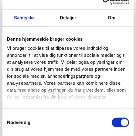
Samtykke
Detaljer
Om
Denne hjemmeside bruger cookies
Vi bruger cookies til at tilpasse vores indhold og
annoncer, til at vise dig funktioner til sociale medier og til
SEO
at analysere vores trafik. Vi deler også oplysninger om
Vi optimerer din hjemmeside til højere placeringer i
din brug af vores hjemmeside med vores partnere inden
søgeresultaterne. Dermed øges den organiske trafik.
for sociale medier, annonceringspartnere og
analysepartnere. Vores partnere kan kombinere disse
data med andre oplysninger, du har givet dem, eller som
de har indsamlet fra din brug af deres tjenester.
Samtykkevalg
Nødvendig