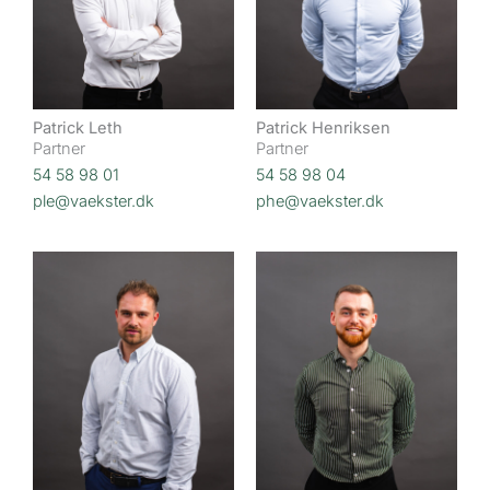
Patrick Leth
Patrick Henriksen
Partner
Partner
54 58 98 01
54 58 98 04
ple@vaekster.dk
phe@vaekster.dk