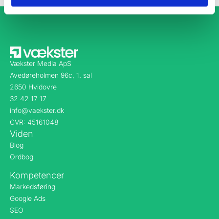
Vækster Media ApS
Avedøreholmen 96c, 1. sal
2650 Hvidovre
32 42 17 17
info@vaekster.dk
CVR: 45161048
Viden
Blog
Ordbog
Kompetencer
Markedsføring
Google Ads
SEO