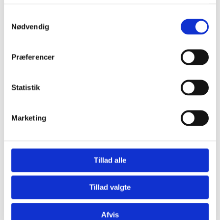
kde@vaekster.dk
jhe@vaekster.dk
Samtykkevalg
Nødvendig
Præferencer
Statistik
Marketing
Mathias Hedstrøm
Marketing
Tillad alle
32 42 17 17
mhe@vaekster.dk
Tillad valgte
Afvis