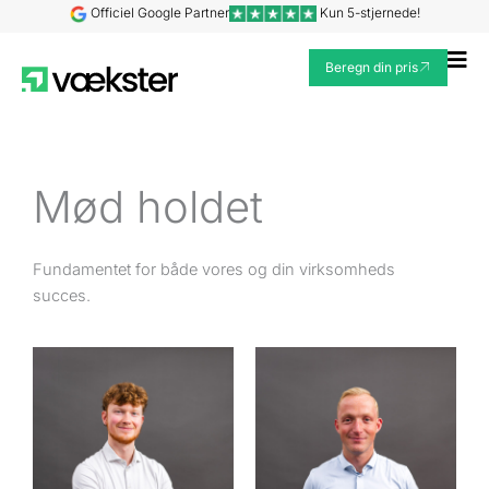
Gå
Officiel Google Partner
Kun 5-stjernede!
til
Fl
indholdet
Beregn din pris
Me
Mød holdet
Fundamentet for både vores og din virksomheds
succes.