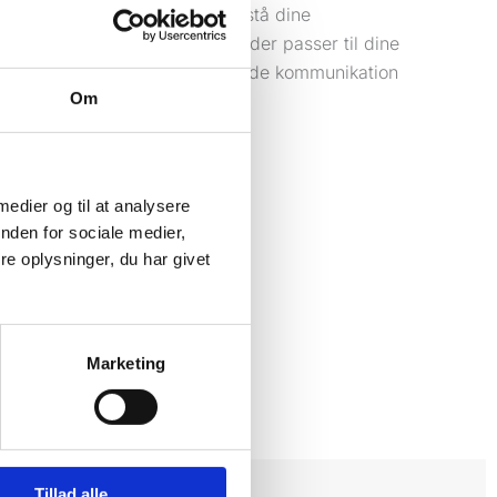
t vil være ansvarlig for at forstå dine
gital markedsføringsstrategi, der passer til dine
mære kontaktperson for al løbende kommunikation
Om
 medier og til at analysere
nden for sociale medier,
e oplysninger, du har givet
Marketing
Tillad alle