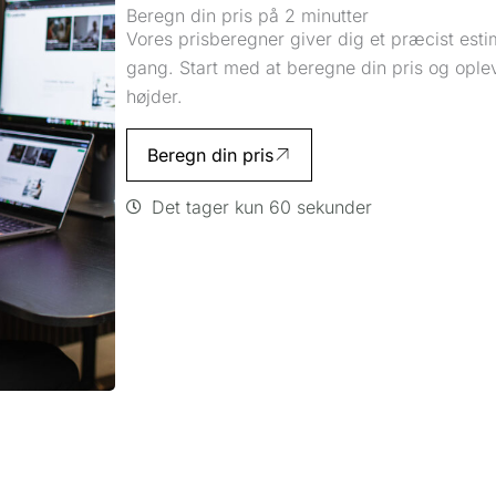
Beregn din pris på 2 minutter
Vores prisberegner giver dig et præcist estim
gang. Start med at beregne din pris og oplev
højder.
Beregn din pris
Det tager kun 60 sekunder