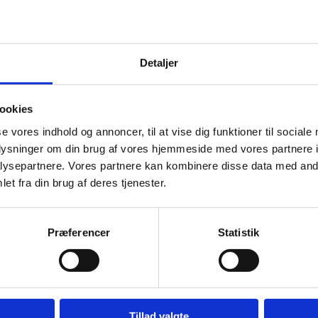
er din personlige kontaktperson. Din specialis
forretningsmål og udvikle en skræddersyet di
behov. Din specialist vil også være din pri
Detaljer
og optimering.
Beregn din pris
ookies
se vores indhold og annoncer, til at vise dig funktioner til sociale
oplysninger om din brug af vores hjemmeside med vores partnere i
ysepartnere. Vores partnere kan kombinere disse data med andr
et fra din brug af deres tjenester.
Præferencer
Statistik
Tillad valgte