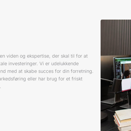
 viden og ekspertise, der skal til for at
tale investeringer. Vi er udelukkende
ånd med at skabe succes for din forretning.
edsføring eller har brug for et friskt
.