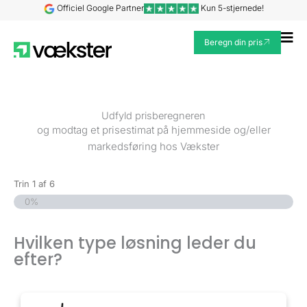
Gå
Officiel Google Partner
Kun 5-stjernede!
til
Fl
indholdet
Beregn din pris
Me
Udfyld prisberegneren
og modtag et prisestimat på hjemmeside og/eller
markedsføring hos Vækster
Trin
1
af
6
0%
Hvilken type løsning leder du efter?
(Påkrævet)
Hvilken type løsning leder du
efter?