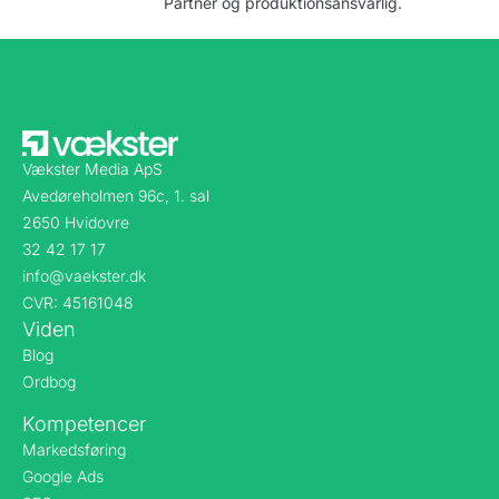
Partner og produktionsansvarlig.
Vækster Media ApS
Avedøreholmen 96c, 1. sal
2650 Hvidovre
32 42 17 17
info@vaekster.dk
CVR: 45161048
Viden
Blog
Ordbog
Kompetencer
Markedsføring
Google Ads