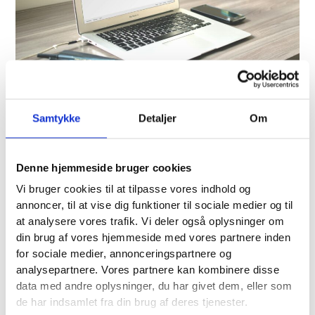
Samtykke
Detaljer
Om
4. Brandeksponering — også uden klik
På den positive side:
Denne hjemmeside bruger cookies
Selvom færre klikker, kan det være ekstremt
Vi bruger cookies til at tilpasse vores indhold og
værdifuldt for dit brand at blive nævnt som kilde i AI
annoncer, til at vise dig funktioner til sociale medier og til
at analysere vores trafik. Vi deler også oplysninger om
Overview.
din brug af vores hjemmeside med vores partnere inden
Det kræver dog:
for sociale medier, annonceringspartnere og
analysepartnere. Vores partnere kan kombinere disse
at dit indhold er
troværdigt
data med andre oplysninger, du har givet dem, eller som
at du har opbygget en stærk brandidentitet
de har indsamlet fra din brug af deres tjenester.
online