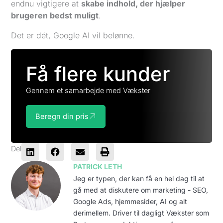
endnu vigtigere at
skabe indhold, der hjælper
brugeren bedst muligt
.
Det er dét, Google AI vil belønne.
Få flere kunder
Gennem et samarbejde med Vækster
Beregn din pris
Del
PATRICK LETH
Jeg er typen, der kan få en hel dag til at
gå med at diskutere om marketing - SEO,
Google Ads, hjemmesider, AI og alt
derimellem. Driver til dagligt Vækster som