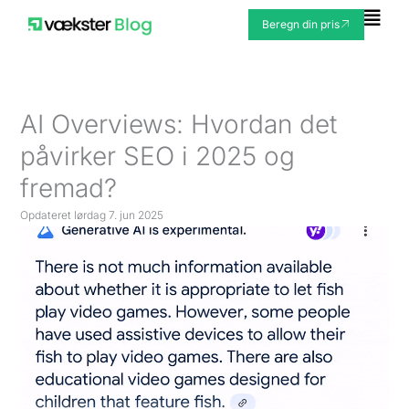
Gå
Fly
Beregn din pris
til
Me
indholdet
AI Overviews: Hvordan det
påvirker SEO i 2025 og
fremad?
Opdateret
lørdag 7. jun 2025