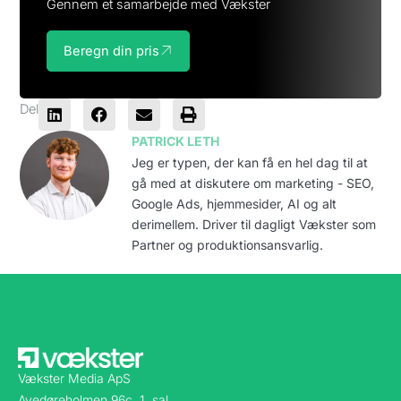
Gennem et samarbejde med Vækster
Beregn din pris
Del
PATRICK LETH
Jeg er typen, der kan få en hel dag til at
gå med at diskutere om marketing - SEO,
Google Ads, hjemmesider, AI og alt
derimellem. Driver til dagligt Vækster som
Partner og produktionsansvarlig.
Vækster Media ApS
Avedøreholmen 96c, 1. sal