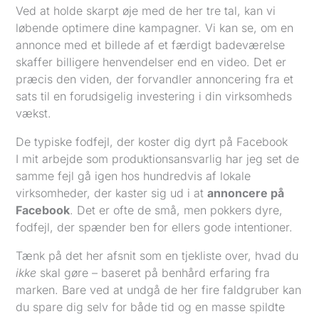
Ved at holde skarpt øje med de her tre tal, kan vi
løbende optimere dine kampagner. Vi kan se, om en
annonce med et billede af et færdigt badeværelse
skaffer billigere henvendelser end en video. Det er
præcis den viden, der forvandler annoncering fra et
sats til en forudsigelig investering i din virksomheds
vækst.
De typiske fodfejl, der koster dig dyrt på Facebook
I mit arbejde som produktionsansvarlig har jeg set de
samme fejl gå igen hos hundredvis af lokale
virksomheder, der kaster sig ud i at
annoncere på
Facebook
. Det er ofte de små, men pokkers dyre,
fodfejl, der spænder ben for ellers gode intentioner.
Tænk på det her afsnit som en tjekliste over, hvad du
ikke
skal gøre – baseret på benhård erfaring fra
marken. Bare ved at undgå de her fire faldgruber kan
du spare dig selv for både tid og en masse spildte