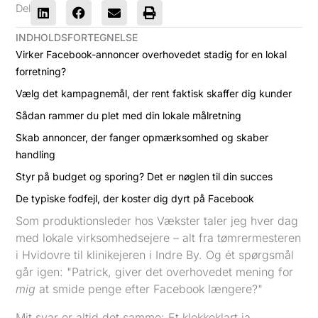
Del
INDHOLDSFORTEGNELSE
Virker Facebook-annoncer overhovedet stadig for en lokal
forretning?
Vælg det kampagnemål, der rent faktisk skaffer dig kunder
Sådan rammer du plet med din lokale målretning
Skab annoncer, der fanger opmærksomhed og skaber
handling
Styr på budget og sporing? Det er nøglen til din succes
De typiske fodfejl, der koster dig dyrt på Facebook
Som produktionsleder hos Vækster taler jeg hver dag
med lokale virksomhedsejere – alt fra tømrermesteren
i Hvidovre til klinikejeren i Indre By. Og ét spørgsmål
går igen: "Patrick, giver det overhovedet mening for
mig
at smide penge efter Facebook længere?"
Mit svar er altid det samme: Et klokkeklart ja.