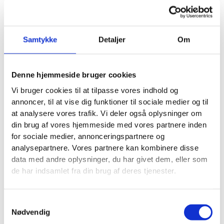
potentielle kunder, der bor lige rundt om hjørnet.
Skab annoncer, der fanger opmærksomhed og
Samtykke
Detaljer
Om
skaber handling
Når din målretning er spidset til, er det tid til det
allervigtigste: selve annoncen. Du har bogstaveligt
Denne hjemmeside bruger cookies
talt kun et par sekunder til at stoppe en potentiel
kunde fra at scrolle videre i en uendelig strøm af
Vi bruger cookies til at tilpasse vores indhold og
kattevideoer og feriebilleder.
annoncer, til at vise dig funktioner til sociale medier og til
at analysere vores trafik. Vi deler også oplysninger om
Det handler ikke om at lave en poleret Hollywood-
din brug af vores hjemmeside med vores partnere inden
produktion. Tværtimod. Min erfaring, især med
for sociale medier, annonceringspartnere og
håndværkere og andre lokale servicevirksomheder,
analysepartnere. Vores partnere kan kombinere disse
er, at
autenticitet vinder hver gang
. Dine kunder vil
data med andre oplysninger, du har givet dem, eller som
se det ægte håndværk og de rigtige mennesker bag
de har indsamlet fra din brug af deres tjenester.
virksomheden.
Samtykkevalg
Nødvendig