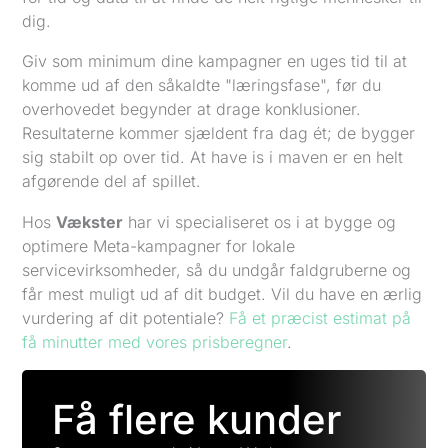
dig.
Giv som minimum dine kampagner en uges tid til at
komme ud af den såkaldte "læringsfase", før du
overhovedet begynder at drage konklusioner.
Resultaterne kommer sjældent fra dag ét; de bygger
sig stabilt op over tid. At have is i maven er en helt
afgørende del af spillet.
Hos
Vækster
har vi specialiseret os i at bygge og
optimere Meta-kampagner for lokale
servicevirksomheder, så du undgår faldgruberne og
får mest muligt ud af dit budget. Vil du have en ærlig
vurdering af dit potentiale?
Få et præcist estimat på
få minutter med vores prisberegner
.
Få flere kunder