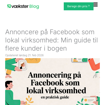
Gå
Fly
Beregn din pris
til
Me
indholdet
Annoncere på Facebook som
lokal virksomhed: Min guide til
flere kunder i bogen
Opdateret
lørdag 21. feb 2026