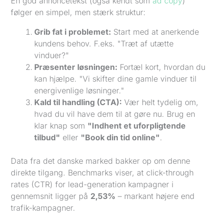
En god annoncetekst (også kendt som
ad copy
)
følger en simpel, men stærk struktur:
Grib fat i problemet:
Start med at anerkende
kundens behov. F.eks. "Træt af utætte
vinduer?"
Præsenter løsningen:
Fortæl kort, hvordan du
kan hjælpe. "Vi skifter dine gamle vinduer til
energivenlige løsninger."
Kald til handling (CTA):
Vær helt tydelig om,
hvad du vil have dem til at gøre nu. Brug en
klar knap som
"Indhent et uforpligtende
tilbud"
eller
"Book din tid online"
.
Data fra det danske marked bakker op om denne
direkte tilgang. Benchmarks viser, at click-through
rates (CTR) for lead-generation kampagner i
gennemsnit ligger på
2,53%
– markant højere end
trafik-kampagner.