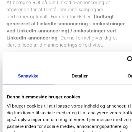
At beregne ROI på din LinkedIn-annoncering er
afgørende for at forstå, om dine kampagner
performer optimalt. Formlen for ROI er:
(Indtægt
genereret af LinkedIn-annoncering – omkostninger
ved LinkedIn-annoncering) / omkostninger ved
LinkedIn-annoncering
. Denne formel giver dig et
klart billede af din annoncerings effektivitet.
For at maksimere din ROI skal du fokusere på
relevante
KPI'er (Key Performance Indicators)
.
Nogle af de mest relevante KPI'er for LinkedIn-
Samtykke
Detaljer
O
annoncering inkluderer:
Cost-per-click (CPC):
Hvor meget koster det
dig at få et klik på din annonce?
Denne hjemmeside bruger cookies
Conversion rate:
Hvor mange af de
Vi bruger cookies til at tilpasse vores indhold og annoncer, til
besøgende, der klikker på din annonce,
dig funktioner til sociale medier og til at analysere vores trafi
konverterer til leads eller kunder?
også oplysninger om din brug af vores hjemmeside med vor
Cost-per-acquisition (CPA):
Hvor meget
partnere inden for sociale medier, annonceringspartnere og