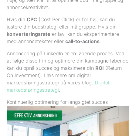
nøje, og vær klar til at optimere bud, målgruppe og
annoncekreativitet.
Hvis din
CPC
(Cost Per Click) er for høj, kan du
justere din budstrategi eller målgruppe. Hvis din
konverteringsrate
er lav, kan du eksperimentere
med annoncetekster eller
call-to-actions
.
Annoncering på LinkedIn er en løbende proces. Ved
at følge disse trin og optimere din kampagne løbende
kan du opnå succes og maksimere din
ROI
(Return
On Investment). Læs mere om digital
markedsføringsstrategi på vores blog:
Digital
markedsføringsstrategi
.
Kontinuerlig optimering for langsigtet succes