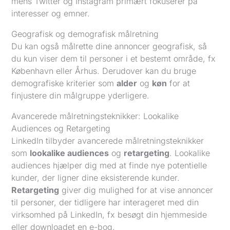
mens Twitter og Instagram primært fokuserer på
interesser og emner.
Geografisk og demografisk målretning
Du kan også målrette dine annoncer geografisk, så
du kun viser dem til personer i et bestemt område, fx
København eller Århus. Derudover kan du bruge
demografiske kriterier som
alder
og
køn
for at
finjustere din målgruppe yderligere.
Avancerede målretningsteknikker: Lookalike
Audiences og Retargeting
LinkedIn tilbyder avancerede målretningsteknikker
som
lookalike audiences
og
retargeting
. Lookalike
audiences hjælper dig med at finde nye potentielle
kunder, der ligner dine eksisterende kunder.
Retargeting
giver dig mulighed for at vise annoncer
til personer, der tidligere har interageret med din
virksomhed på LinkedIn, fx besøgt din hjemmeside
eller downloadet en e-bog.