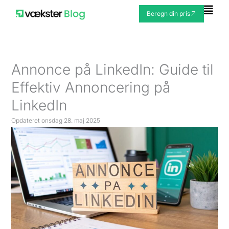
Gå
Fly
Beregn din pris
til
Me
indholdet
Annonce på LinkedIn: Guide til
Effektiv Annoncering på
LinkedIn
Opdateret
onsdag 28. maj 2025