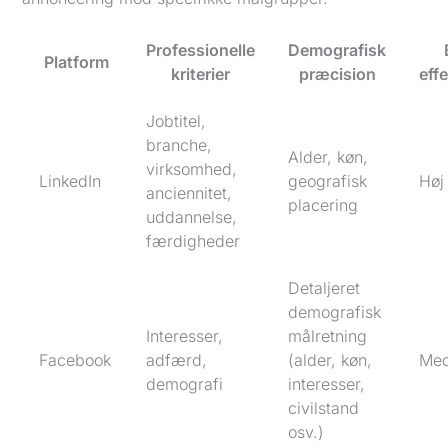
Professionelle
Demografisk
Platform
kriterier
præcision
effe
Jobtitel,
branche,
Alder, køn,
virksomhed,
LinkedIn
geografisk
Høj
anciennitet,
placering
uddannelse,
færdigheder
Detaljeret
demografisk
Interesser,
målretning
Facebook
adfærd,
(alder, køn,
Me
demografi
interesser,
civilstand
osv.)