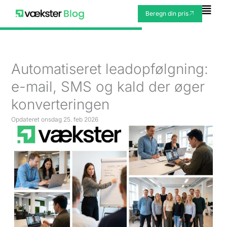
Gå
Fly
Beregn din pris
til
Me
indholdet
Automatiseret leadopfølgning:
e-mail, SMS og kald der øger
konverteringen
Opdateret
onsdag 25. feb 2026