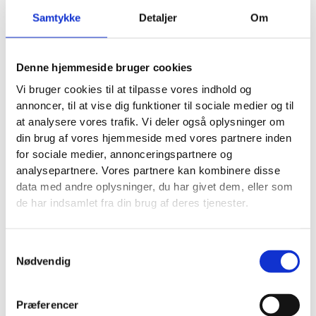
automatisk bliver oprettet i CRM og fordelt via
Samtykke
Detaljer
Om
workflows, så ingen skal “huske” at oprette dem
manuelt. Det er lavpraktisk, men det er præcis dér,
mange mister penge: i glemsel og travlhed.
Denne hjemmeside bruger cookies
Integrationer er næste lag. Det er sjældent
Vi bruger cookies til at tilpasse vores indhold og
nødvendigt at bygge noget avanceret. En
annoncer, til at vise dig funktioner til sociale medier og til
standardkobling eller en simpel Zapier-forbindelse
at analysere vores trafik. Vi deler også oplysninger om
kan ofte sende data fra:
din brug af vores hjemmeside med vores partnere inden
for sociale medier, annonceringspartnere og
WordPress-formular
analysepartnere. Vores partnere kan kombinere disse
Chat
data med andre oplysninger, du har givet dem, eller som
Meta Lead Ads
de har indsamlet fra din brug af deres tjenester.
Google Ads leadformularer
Samtykkevalg
… direkte ind i CRM og udløse jeres næste skridt.
Nødvendig
Personalisering: Den del, der afgør om I virker
seriøse
Præferencer
Automatisering uden personalisering føles hurtigt som