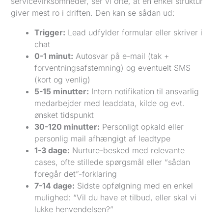
servicevirksomheder, ser vi ofte, at en enkel struktur
giver mest ro i driften. Den kan se sådan ud:
Trigger:
Lead udfylder formular eller skriver i
chat
0-1 minut:
Autosvar på e-mail (tak +
forventningsafstemning) og eventuelt SMS
(kort og venlig)
5-15 minutter:
Intern notifikation til ansvarlig
medarbejder med leaddata, kilde og evt.
ønsket tidspunkt
30-120 minutter:
Personligt opkald eller
personlig mail afhængigt af leadtype
1-3 dage:
Nurture-besked med relevante
cases, ofte stillede spørgsmål eller “sådan
foregår det”-forklaring
7-14 dage:
Sidste opfølgning med en enkel
mulighed: “Vil du have et tilbud, eller skal vi
lukke henvendelsen?”