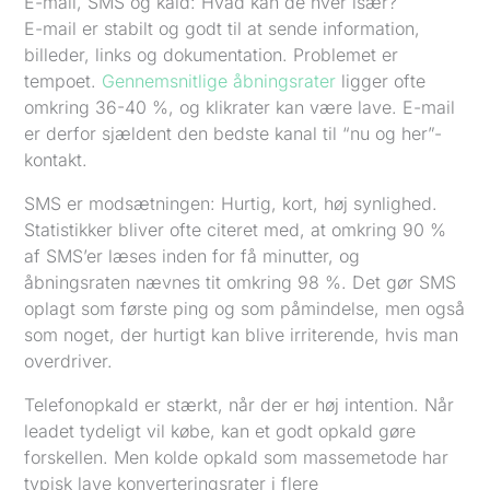
E-mail, SMS og kald: Hvad kan de hver især?
E-mail er stabilt og godt til at sende information,
billeder, links og dokumentation. Problemet er
tempoet.
Gennemsnitlige åbningsrater
ligger ofte
omkring 36-40 %, og klikrater kan være lave. E-mail
er derfor sjældent den bedste kanal til “nu og her”-
kontakt.
SMS er modsætningen: Hurtig, kort, høj synlighed.
Statistikker bliver ofte citeret med, at omkring 90 %
af SMS’er læses inden for få minutter, og
åbningsraten nævnes tit omkring 98 %. Det gør SMS
oplagt som første ping og som påmindelse, men også
som noget, der hurtigt kan blive irriterende, hvis man
overdriver.
Telefonopkald er stærkt, når der er høj intention. Når
leadet tydeligt vil købe, kan et godt opkald gøre
forskellen. Men kolde opkald som massemetode har
typisk lave konverteringsrater i flere