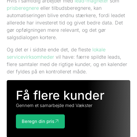
Hvis I samtidig arbejder med
lead-magneter
som
prisberegnere
eller tilbudsberegnere, kan
automatiseringen blive endnu stærkere, fordi leadet
allerede har investeret tid og givet bedre data. Det
gør opfølgningen mere relevant, og det gør
salgsdialogen kortere.
Og det er i sidste ende det, de fleste
lokale
servicevirksomheder
vil have: færre spildte leads,
flere samtaler med de rigtige kunder, og en kalender
der fyldes på en kontrolleret måde.
Få flere kunder
Gennem et samarbejde med Vækster
Beregn din pris