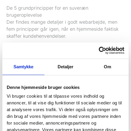
De 5 grundprincipper for en suveræn
brugeroplevelse
Der findes mange detaljer i godt webarbejde, men
fem principper går igen, når en hjemmeside faktisk
skaffer kundehenvendelser.
Intuitiv navigation
Menuen skal give mening for en kunde, ikke kun for
Samtykke
Detaljer
Om
dig.
En VVS’er har sjældent glæde af en kreativ menu
Denne hjemmeside bruger cookies
med flotte overskrifter, hvis kunden bare leder efter
Vi bruger cookies til at tilpasse vores indhold og
“Akut hjælp”, “Badeværelse”, “Priser” eller “Kontakt”.
annoncer, til at vise dig funktioner til sociale medier og til
Det samme gælder en klinik, hvor “Behandlinger”,
at analysere vores trafik. Vi deler også oplysninger om
“Om klinikken” og “Book tid” næsten altid er stærkere
din brug af vores hjemmeside med vores partnere inden
end smarte, men uklare menupunkter.
for sociale medier, annonceringspartnere og
analysepartnere. Vores partnere kan kombinere disse