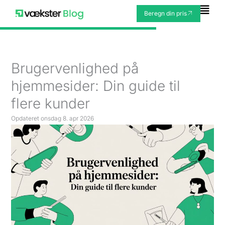
Gå
Fly
Beregn din pris
til
Me
indholdet
Brugervenlighed på
hjemmesider: Din guide til
flere kunder
Opdateret
onsdag 8. apr 2026