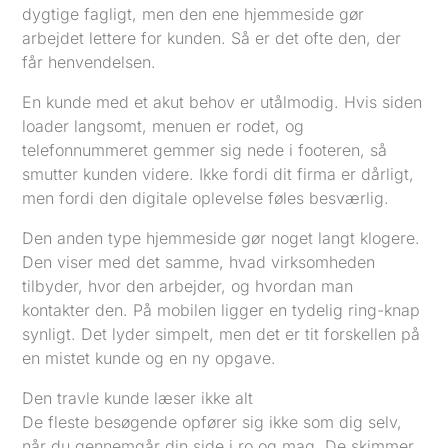
dygtige fagligt, men den ene hjemmeside gør
arbejdet lettere for kunden. Så er det ofte den, der
får henvendelsen.
En kunde med et akut behov er utålmodig. Hvis siden
loader langsomt, menuen er rodet, og
telefonnummeret gemmer sig nede i footeren, så
smutter kunden videre. Ikke fordi dit firma er dårligt,
men fordi den digitale oplevelse føles besværlig.
Den anden type hjemmeside gør noget langt klogere.
Den viser med det samme, hvad virksomheden
tilbyder, hvor den arbejder, og hvordan man
kontakter den. På mobilen ligger en tydelig ring-knap
synligt. Det lyder simpelt, men det er tit forskellen på
en mistet kunde og en ny opgave.
Den travle kunde læser ikke alt
De fleste besøgende opfører sig ikke som dig selv,
når du gennemgår din side i ro og mag. De skimmer.