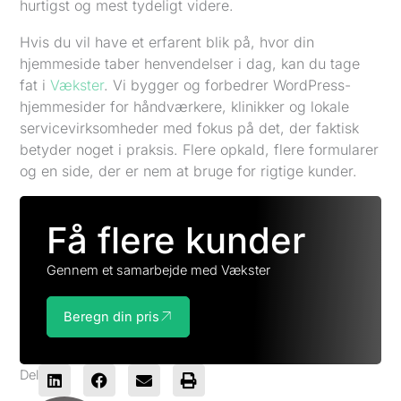
hurtigst og mest tydeligt videre.
Hvis du vil have et erfarent blik på, hvor din
hjemmeside taber henvendelser i dag, kan du tage
fat i
Vækster
. Vi bygger og forbedrer WordPress-
hjemmesider for håndværkere, klinikker og lokale
servicevirksomheder med fokus på det, der faktisk
betyder noget i praksis. Flere opkald, flere formularer
og en side, der er nem at bruge for rigtige kunder.
Få flere kunder
Gennem et samarbejde med Vækster
Beregn din pris
Del