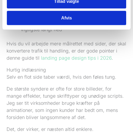
Tekststørrelser
som kan læses uden zoom
Tillad valgte
Telefonnummer og kontaktknap
synligt tidligt
på siden
Afvis
Billeder og sektioner
der ikke skubber det
vigtigste langt ned
Hvis du vil arbejde mere målrettet med sider, der skal
konvertere trafik til handling, er der gode pointer i
denne guide til
landing page design tips i 2026
.
Hurtig indlæsning
Selv en flot side taber værdi, hvis den føles tung.
De største syndere er ofte for store billeder, for
mange effekter, tunge skrifttyper og unødige scripts.
Jeg ser tit virksomheder bruge kræfter på
animationer, som ingen kunder har bedt om, mens
forsiden bliver langsommere af det.
Det, der virker, er næsten altid enklere.