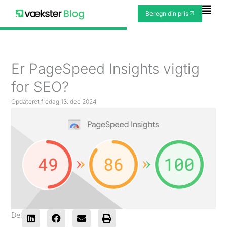
Gå
Fly
Beregn din pris
til
Me
indholdet
Er PageSpeed Insights vigtig
for SEO?
Opdateret
fredag 13. dec 2024
Del