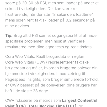
score på 20-30 på PSI, men som loader på under et
sekund i virkeligheden. Det kan være ret
frustrerende, når der står “8 sekunders loadtime”,
mens siden rent faktisk loader på 0,2 sekunder på
mine devices.
Tip:
Brug altid PSI som et udgangspunkt til at finde
specifikke problemer, men husk at verificere
resultaterne med dine egne tests og realtidsdata.
Core Web Vitals: Reelt brugerdata er nøglen
Core Web Vitals (CWV) repræsenterer faktiske
brugerdata og måler, hvordan brugerne oplever din
hjemmeside i virkeligheden. I modsætning til
Pagespeed Insights, som bruger simulerede forhold,
er CWV baseret på de oplevelser, dine brugere har
haft i de sidste 28 dage.
CWV fokuserer på metrics som
Largest Contentful
Paint (LCP)
,
Total Blocking Time (TBT)
, og