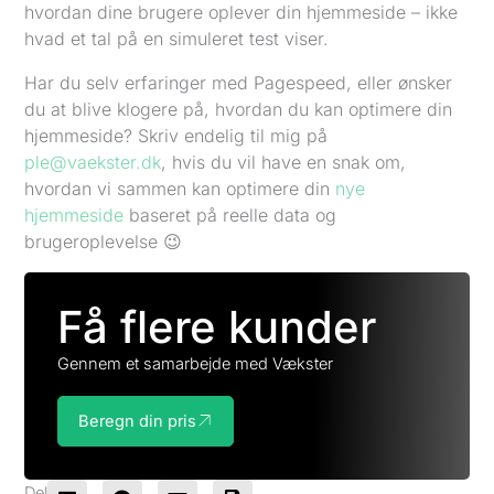
hvordan dine brugere oplever din hjemmeside – ikke
hvad et tal på en simuleret test viser.
Har du selv erfaringer med Pagespeed, eller ønsker
du at blive klogere på, hvordan du kan optimere din
hjemmeside? Skriv endelig til mig på
ple@vaekster.dk
, hvis du vil have en snak om,
hvordan vi sammen kan optimere din
nye
hjemmeside
baseret på reelle data og
brugeroplevelse 😉
Få flere kunder
Gennem et samarbejde med Vækster
Beregn din pris
Del