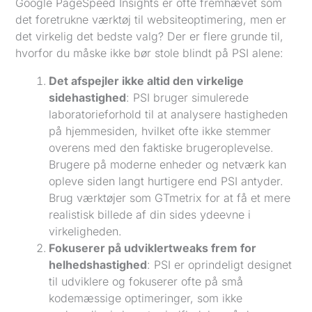
Google PageSpeed Insights er ofte fremhævet som
det foretrukne værktøj til websiteoptimering, men er
det virkelig det bedste valg? Der er flere grunde til,
hvorfor du måske ikke bør stole blindt på PSI alene:
Det afspejler ikke altid den virkelige
sidehastighed
: PSI bruger simulerede
laboratorieforhold til at analysere hastigheden
på hjemmesiden, hvilket ofte ikke stemmer
overens med den faktiske brugeroplevelse.
Brugere på moderne enheder og netværk kan
opleve siden langt hurtigere end PSI antyder.
Brug værktøjer som GTmetrix for at få et mere
realistisk billede af din sides ydeevne i
virkeligheden.
Fokuserer på udviklertweaks frem for
helhedshastighed
: PSI er oprindeligt designet
til udviklere og fokuserer ofte på små
kodemæssige optimeringer, som ikke