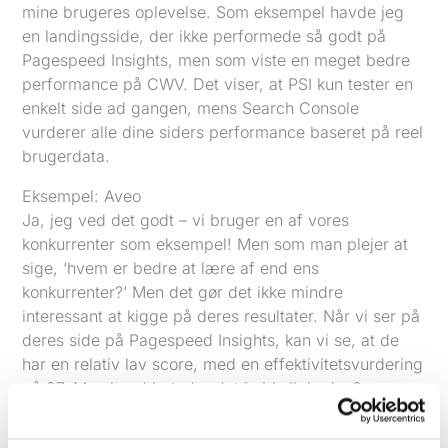
mine brugeres oplevelse. Som eksempel havde jeg
en landingsside, der ikke performede så godt på
Pagespeed Insights, men som viste en meget bedre
performance på CWV. Det viser, at PSI kun tester en
enkelt side ad gangen, mens Search Console
vurderer alle dine siders performance baseret på reel
brugerdata.
Eksempel: Aveo
Ja, jeg ved det godt – vi bruger en af vores
konkurrenter som eksempel! Men som man plejer at
sige, ‘hvem er bedre at lære af end ens
konkurrenter?’ Men det gør det ikke mindre
interessant at kigge på deres resultater. Når vi ser på
deres side på Pagespeed Insights, kan vi se, at de
har en relativ lav score, med en effektivitetsvurdering
på 27. Men hvad betyder det i virkeligheden?
Når vi kigger på deres Core Web Vitals, som er