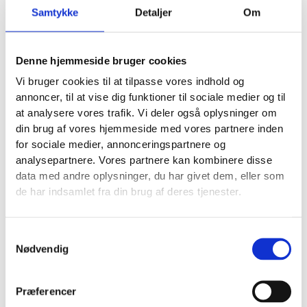
baseret på faktiske brugeres oplevelse, klarer de sig
Samtykke
Detaljer
Om
faktisk ganske godt med metrics som Largest
Contentful Paint (LCP) på 0,8 sekunder og Interaction
to Next Paint (INP) på 135 ms. Dette viser igen, at
Denne hjemmeside bruger cookies
den generelle PSI-score kan være vildledende, da
Vi bruger cookies til at tilpasse vores indhold og
det vigtigste er, hvordan brugerne faktisk oplever
annoncer, til at vise dig funktioner til sociale medier og til
sitet.
at analysere vores trafik. Vi deler også oplysninger om
Billede af deres PageSpeed score:
din brug af vores hjemmeside med vores partnere inden
for sociale medier, annonceringspartnere og
analysepartnere. Vores partnere kan kombinere disse
data med andre oplysninger, du har givet dem, eller som
de har indsamlet fra din brug af deres tjenester.
Samtykkevalg
Nødvendig
Præferencer