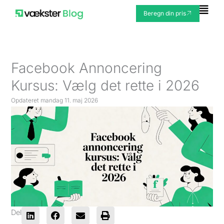
Gå
Fly
Beregn din pris
til
Me
indholdet
Facebook Annoncering
Kursus: Vælg det rette i 2026
Opdateret
mandag 11. maj 2026
Del