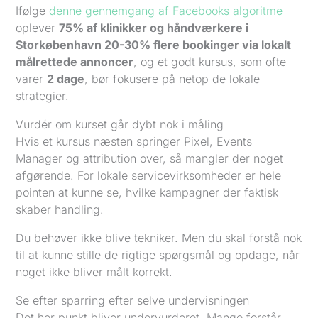
Ifølge
denne gennemgang af Facebooks algoritme
oplever
75% af klinikker og håndværkere i
Storkøbenhavn 20-30% flere bookinger via lokalt
målrettede annoncer
, og et godt kursus, som ofte
varer
2 dage
, bør fokusere på netop de lokale
strategier.
Vurdér om kurset går dybt nok i måling
Hvis et kursus næsten springer Pixel, Events
Manager og attribution over, så mangler der noget
afgørende. For lokale servicevirksomheder er hele
pointen at kunne se, hvilke kampagner der faktisk
skaber handling.
Du behøver ikke blive tekniker. Men du skal forstå nok
til at kunne stille de rigtige spørgsmål og opdage, når
noget ikke bliver målt korrekt.
Se efter sparring efter selve undervisningen
Det her punkt bliver undervurderet. Mange forstår