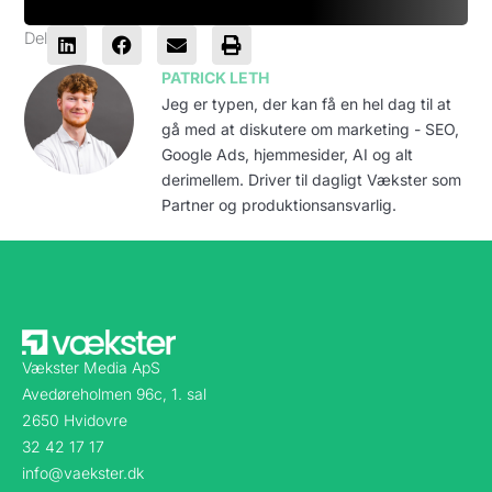
Del
PATRICK LETH
Jeg er typen, der kan få en hel dag til at
gå med at diskutere om marketing - SEO,
Google Ads, hjemmesider, AI og alt
derimellem. Driver til dagligt Vækster som
Partner og produktionsansvarlig.
Vækster Media ApS
Avedøreholmen 96c, 1. sal
2650 Hvidovre
32 42 17 17
info@vaekster.dk