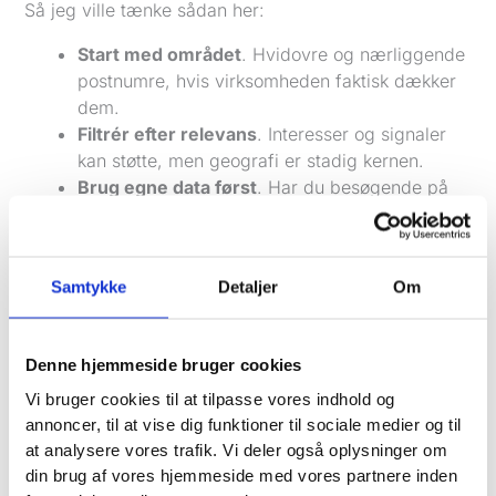
Så jeg ville tænke sådan her:
Start med området
. Hvidovre og nærliggende
postnumre, hvis virksomheden faktisk dækker
dem.
Filtrér efter relevans
. Interesser og signaler
kan støtte, men geografi er stadig kernen.
Brug egne data først
. Har du besøgende på
hjemmesiden eller en kundeliste, er det et
stærkere udgangspunkt end kold bred
målretning.
Samtykke
Detaljer
Om
Udvid derefter intelligent
. Når du har nok
signaler, giver lookalikes mening.
Denne hjemmeside bruger cookies
Ifølge
BrandSome om annonceringskursus
kan
Lookalike Audiences på 1-2% lighed give en 40%
Vi bruger cookies til at tilpasse vores indhold og
højere konverteringsrate end bred målretning
, og
annoncer, til at vise dig funktioner til sociale medier og til
at analysere vores trafik. Vi deler også oplysninger om
danske cases viser, at
lokale klinikker oplever en
din brug af vores hjemmeside med vores partnere inden
25% stigning i bookinger
ved at bruge metoden.