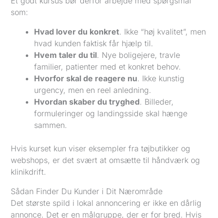
Et godt kursus bør derfor arbejde med spørgsmål
som:
Hvad lover du konkret
. Ikke “høj kvalitet”, men
hvad kunden faktisk får hjælp til.
Hvem taler du til
. Nye boligejere, travle
familier, patienter med et konkret behov.
Hvorfor skal de reagere nu
. Ikke kunstig
urgency, men en reel anledning.
Hvordan skaber du tryghed
. Billeder,
formuleringer og landingsside skal hænge
sammen.
Hvis kurset kun viser eksempler fra tøjbutikker og
webshops, er det svært at omsætte til håndværk og
klinikdrift.
Sådan Finder Du Kunder i Dit Nærområde
Det største spild i lokal annoncering er ikke en dårlig
annonce. Det er en målgruppe, der er for bred. Hvis