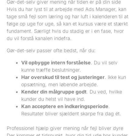
Gør-det-selv giver mening når tiden er på din side
Hvis du har lyst til at arbejde med Ads Manager, kan
tage små fejl som læring og har luft i kalenderen til at
følge op uge for uge, så kan et kursus være et stærkt
fundament. Særligt hvis du stadig er i en fase, hvor
du vil forstå kanalen indefra.
Gør-det-selv passer ofte bedst, når du:
Vil opbygge intern forståelse
. Du vil selv
kunne træffe beslutninger.
Har overskud til test og justeringer
. Ikke kun
opsætning, men løbende arbejde.
Kender din målgruppe godt
. Du ved, hvilke
kunder du helst vil have ind.
Kan acceptere en indkøringsperiode
.
Resultater bliver sjældent skarpe fra dag ét.
Professionel hjælp giver mening når fejl bliver dyre
Der kommer et tidspunkt, hvor din tid ude hos kunder