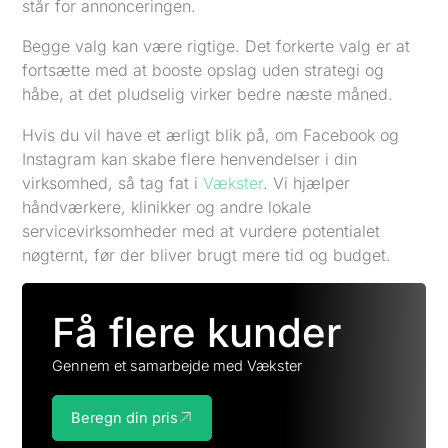
står for annonceringen.
Begge valg kan være rigtige. Det forkerte valg er at
fortsætte med at booste opslag uden strategi og
håbe, at det pludselig virker bedre næste måned.
Hvis du vil have et ærligt blik på, om Facebook og
Instagram kan skabe flere henvendelser i din
virksomhed, så tag fat i
Vækster
. Vi hjælper
håndværkere, klinikker og andre lokale
servicevirksomheder med at vurdere potentialet
nøgternt, før der bliver brugt mere tid og budget.
Få flere kunder
Gennem et samarbejde med Vækster
Beregn din pris