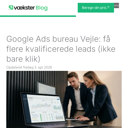
Gå
Fly
Beregn din pris
til
Me
indholdet
Google Ads bureau Vejle: få
flere kvalificerede leads (ikke
bare klik)
Opdateret
fredag 3. apr 2026