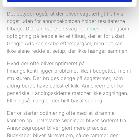
Det betyder også, at der bliver sagt ærligt til, hvis
noget uden for annoncekontoen holder resultaterne
tilbage. Det kan være en svag
hjemmeside
, langsom
opfølgning på leads eller et tilbud, der er for uklart.
Google Ads kan skabe efterspørgsel, men det kan
ikke alene redde et setup, der ikke hænger sammen.
Hvad der ofte bliver optimeret på
I mange konti ligger problemet ikke i budgettet, men i
strukturen. Der bruges penge på søgetermer, som
aldrig burde have udløst et klik. Annoncerne er for
generiske. Landingssiderne matcher ikke søgningen.
Eller også mangler der helt basal sporing.
Derfor starter optimering ofte med at stramme
kontoen op. Irrelevante søgninger bliver sorteret fra.
Annoncegrupper bliver gjort mere præcise.
Budskaber bliver skrevet om, så de rammer den