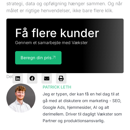
strategi, data og opfølgning hænger sammen. Og når
målet er rigtige henvendelser, ikke bare flere klik.
Få flere kunder
Gennem et samarbejde med Vækster
Beregn din pris
Del
PATRICK LETH
Jeg er typen, der kan få en hel dag til at
gå med at diskutere om marketing - SEO,
Google Ads, hjemmesider, AI og alt
derimellem. Driver til dagligt Vækster som
Partner og produktionsansvarlig.