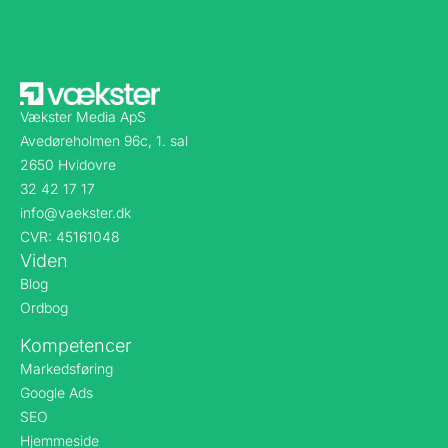
Vækster Media ApS
Avedøreholmen 96c, 1. sal
2650 Hvidovre
32 42 17 17
info@vaekster.dk
CVR: 45161048
Viden
Blog
Ordbog
Kompetencer
Markedsføring
Google Ads
SEO
Hjemmeside