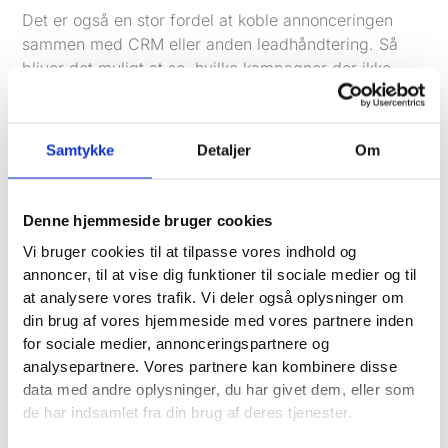
Det er også en stor fordel at koble annonceringen
sammen med CRM eller anden leadhåndtering. Så
bliver det muligt at se, hvilke kampagner der ikke
bare skaffer henvendelser, men henvendelser med
reel salgsværdi. Den forskel er afgørende, hvis
budgettet skal bruges rigtigt.
Samtykke
Detaljer
Om
Mange virksomheder har tidligere fået rapporter med
klik, visninger og klikrater, men uden et klart svar på,
Denne hjemmeside bruger cookies
hvad det gav i forretningen. Det er ikke nok.
Rapportering skal være brugbar. Ellers er den bare
Vi bruger cookies til at tilpasse vores indhold og
støj.
annoncer, til at vise dig funktioner til sociale medier og til
at analysere vores trafik. Vi deler også oplysninger om
Sådan arbejder vi med Google Ads for virksomheder
din brug af vores hjemmeside med vores partnere inden
i Vejle
for sociale medier, annonceringspartnere og
Hos Vækster er fokus ikke at skabe mere aktivitet for
analysepartnere. Vores partnere kan kombinere disse
aktivitetens skyld. Målet er at skabe leads, der kan
data med andre oplysninger, du har givet dem, eller som
blive til kunder. Det gælder især for små og
de har indsamlet fra din brug af deres tjenester.
mellemstore virksomheder, hvor hver henvendelse