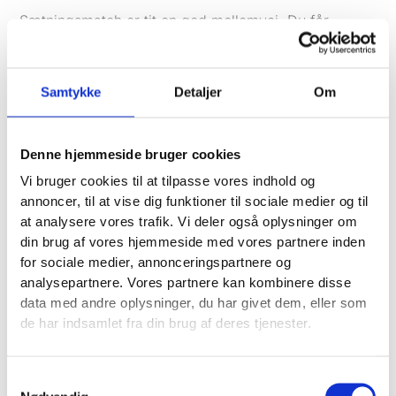
Sætningsmatch er tit en god mellemvej. Du får
adgang til flere variationer uden at åbne helt op. Det
kan være en solid løsning, når du vil have lidt mere
volumen, men stadig holde en vis kontrol.
Samtykke
Detaljer
Om
Bred match kan bruges, men det bør normalt ske
med omtanke. Især i lokale leadgen-konti, hvor hvert
Denne hjemmeside bruger cookies
irrelevant klik hurtigt kan mærkes på budgettet. Har
Vi bruger cookies til at tilpasse vores indhold og
du begrænset data og et stramt månedligt budget, er
annoncer, til at vise dig funktioner til sociale medier og til
det ofte bedre at starte strammere.
at analysere vores trafik. Vi deler også oplysninger om
En god start på matchtyper for lokale leadkampagner
din brug af vores hjemmeside med vores partnere inden
En sund tilgang er at starte med eksakt og
for sociale medier, annonceringspartnere og
sætningsmatch på de vigtigste søgeord og kun bruge
analysepartnere. Vores partnere kan kombinere disse
bred match i særskilte kampagner eller
data med andre oplysninger, du har givet dem, eller som
annoncegrupper, hvor du aktivt vil teste nye
de har indsamlet fra din brug af deres tjenester.
søgninger.
Samtykkevalg
Det giver et bedre beslutningsgrundlag. Du kan se,