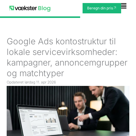
Gå
Fly
Beregn din pris
til
Me
indholdet
Google Ads kontostruktur til
lokale servicevirksomheder:
kampagner, annoncemgrupper
og matchtyper
Opdateret
lørdag 11. apr 2026