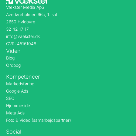
Vækster Media ApS
Avedøreholmen 96c, 1. sal
2650 Hvidovre
32 42 17 17
info@vaekster.dk
CVR: 45161048
Viden
Blog
Ordbog
Kompetencer
Markedsføring
Google Ads
SEO
Hjemmeside
Meta Ads
Foto & Video (samarbejdspartner)
Social