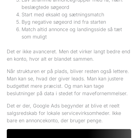
beslægtede søgeord
Start med eksakt og sætningsmatch
Byg negative søgeord ind fra starten
Match altid annonce og landingsside så tæt
som muligt
Det er ikke avanceret. Men det virker langt bedre end
en konto, hvor alt er blandet sammen.
Når strukturen er på plads, bliver resten også lettere.
Man kan se, hvad der giver leads. Man kan justere
budgettet mere præcist. Og man kan tage
beslutninger på data i stedet for mavefornemmelser.
Det er der, Google Ads begynder at blive et reelt
salgsredskab for lokale servicevirksomheder. Ikke
bare en annoncekonto, der bruger penge.