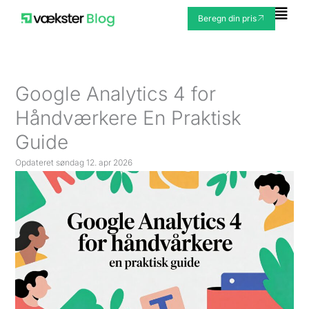
Gå
Fly
Beregn din pris
til
Me
indholdet
Google Analytics 4 for
Håndværkere En Praktisk
Guide
Opdateret
søndag 12. apr 2026