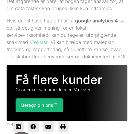
Det afgørende er bare, at nogen tager ansvar for, at
din data faktisk kan bruges. Ikke kun indsamles.
Hvis du vil have hjælp til at få
google analytics 4
sat
op, så det giver mening for en lokal
servicevirksomhed, kan du tage en uforpligtende
snak med
Vækster
. Vi kan hjælpe med måleplan,
tracking og rapportering, så du lettere kan se, hvad
der skaber flere henvendelser og dokumenterbar ROI.
Få flere kunder
Gennem et samarbejde med Vækster
Beregn din pris
Del