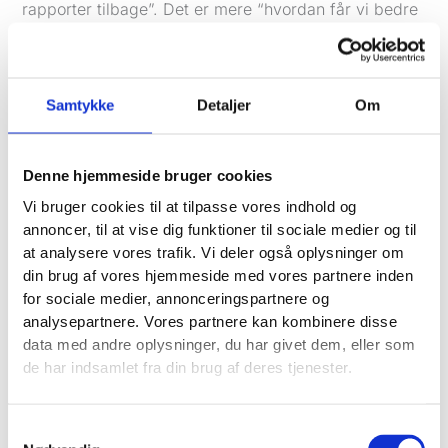
rapporter tilbage”. Det er mere “hvordan får vi bedre
beslutninger ud af de nye data”.
Kom Godt I Gang En Oversigt over Opsætningen
En god GA4-opsætning starter ikke i Google
Samtykke
Detaljer
Om
Analytics. Den starter i din forretning.
Hvis du ikke ved, hvad et godt lead er for dig,
Denne hjemmeside bruger cookies
hjælper det ikke at installere mere tracking. Så får du
Vi bruger cookies til at tilpasse vores indhold og
bare mere støj.
annoncer, til at vise dig funktioner til sociale medier og til
Start med en måleplan
at analysere vores trafik. Vi deler også oplysninger om
Det første, jeg vil have på plads, er en enkel
din brug af vores hjemmeside med vores partnere inden
måleplan. Ikke et langt dokument. Bare et klart svar
for sociale medier, annonceringspartnere og
på, hvilke handlinger der faktisk betyder noget.
analysepartnere. Vores partnere kan kombinere disse
data med andre oplysninger, du har givet dem, eller som
For en lokal servicevirksomhed vil det ofte være:
de har indsamlet fra din brug af deres tjenester.
Telefonopkald fra hjemmesiden
Kontaktformular sendt
Samtykkevalg