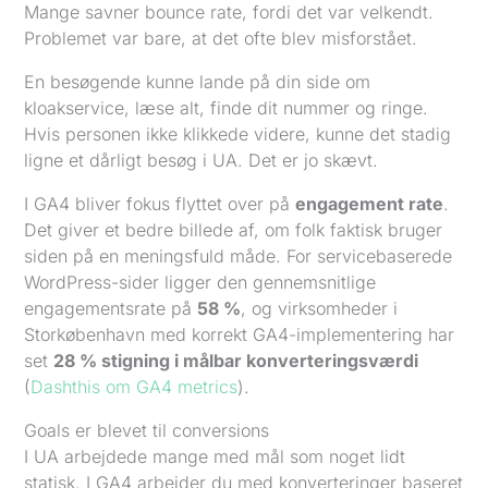
Mange savner bounce rate, fordi det var velkendt.
Problemet var bare, at det ofte blev misforstået.
En besøgende kunne lande på din side om
kloakservice, læse alt, finde dit nummer og ringe.
Hvis personen ikke klikkede videre, kunne det stadig
ligne et dårligt besøg i UA. Det er jo skævt.
I GA4 bliver fokus flyttet over på
engagement rate
.
Det giver et bedre billede af, om folk faktisk bruger
siden på en meningsfuld måde. For servicebaserede
WordPress-sider ligger den gennemsnitlige
engagementsrate på
58 %
, og virksomheder i
Storkøbenhavn med korrekt GA4-implementering har
set
28 % stigning i målbar konverteringsværdi
(
Dashthis om GA4 metrics
).
Goals er blevet til conversions
I UA arbejdede mange med mål som noget lidt
statisk. I GA4 arbejder du med konverteringer baseret