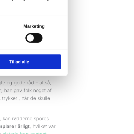
 en lille tidsrejse.
el bog for at vise din
Marketing
 forretningsfolk, at viden
r Benjamin Franklin. I
Tillad alle
for at skabe opmærksomhed
te og gode råd – altså,
; han gav folk noget af
trykkeri, når de skulle
6, kan rødderne spores
plarer årligt
, hvilket var