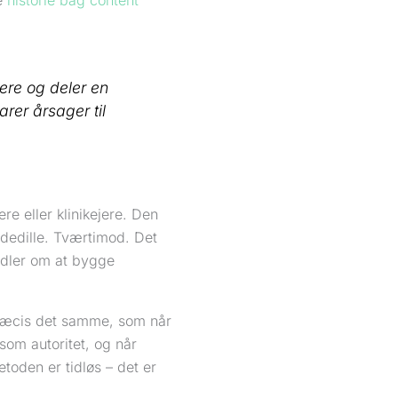
e
historie bag content
ere og deler en
arer årsager til
re eller klinikejere. Den
modedille. Tværtimod. Det
ndler om at bygge
 præcis det samme, som når
som autoritet, og når
etoden er tidløs – det er