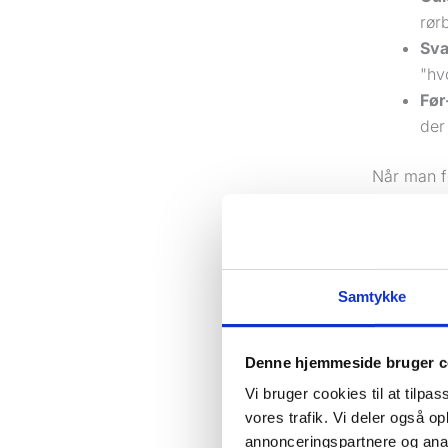
rør
Sva
"hv
Før
der
Når man fø
guldgrube 
stykke con
Hvorfor co
Mange tror
Samtykke
internettet
Denne hjemmeside bruger c
Sandheden
overhoved
Vi bruger cookies til at tilpas
drive forr
vores trafik. Vi deler også 
tallet.
annonceringspartnere og anal