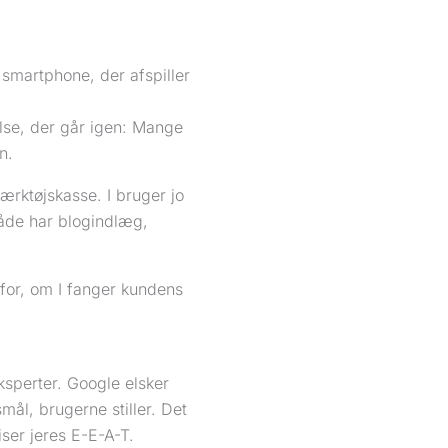
lse, der går igen: Mange
n.
rktøjskasse. I bruger jo
måde har blogindlæg,
 for, om I fanger kundens
eksperter. Google elsker
ål, brugerne stiller. Det
iser jeres E-E-A-T.