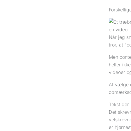
Forskellig
Når jeg s
tror, at "
Men conte
heller ik
videoer og
At vælge d
opmærksom
Tekst der 
Det skrevn
velskrevne
er hjørnes