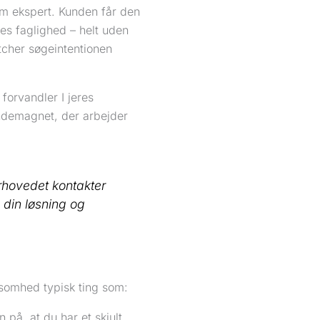
m ekspert. Kunden får den
res faglighed – helt uden
tcher søgeintentionen
 forvandler I jeres
undemagnet, der arbejder
hovedet kontakter
l din løsning og
rksomhed typisk ting som:
 på, at du har et skjult