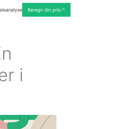
ialeanalyse
Beregn din pris
En
er i