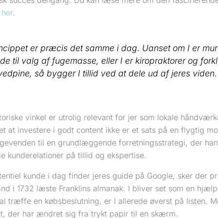
isk succes dengang. Du kan læse mere om den fascinerend
 her
.
incippet er præcis det samme i dag. Uanset om I er mur
de til valg af fugemasse, eller I er kiropraktorer og forkl
edpine, så bygger I tillid ved at dele ud af jeres viden.
oriske vinkel er utrolig relevant for jer som lokale håndværke
det at investere i godt content ikke er et sats på en flygtig 
bagevenden til en grundlæggende forretningsstrategi, der ha
e kunderelationer på tillid og ekspertise.
tentiel kunde i dag finder jeres guide på Google, sker der
d i 1732 læste Franklins almanak. I bliver set som en hjælp
l træffe en købsbeslutning, er I allerede øverst på listen. M
, der har ændret sig fra trykt papir til en skærm.