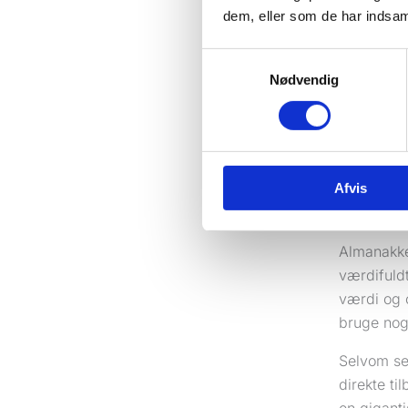
dem, eller som de har indsaml
For at vis
Forestil d
Samtykkevalg
ekspertise
Nødvendig
Benjamin F
Længe før 
skaber til
Afvis
1732 begy
omkring s
Almanakke
værdifuldt
værdi og o
bruge nog
Selvom se
direkte ti