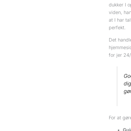
dukker I 
viden, han
at I har t
perfekt.
Det handle
hjemmeside
for jer 24/
Go
dig
gør
For at gør
Gui