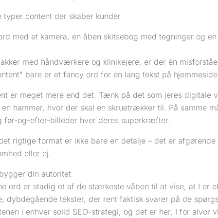
e typer content der skaber kunder
nakker med håndværkere og klinikejere, er der én misforståe
content" bare er et fancy ord for en lang tekst på hjemmeside
nt er meget mere end det. Tænk på det som jeres digitale væ
ke en hammer, hvor der skal en skruetrækker til. På samme 
 før-og-efter-billeder hver deres superkræfter.
et rigtige format er ikke bare en detalje – det er afgørende
hed eller ej.
bygger din autoritet
e ord er stadig et af de stærkeste våben til at vise, at I er 
, dybdegående tekster, der rent faktisk svarer på de spørgsm
tenen i enhver solid SEO-strategi, og det er her, I for alvor v