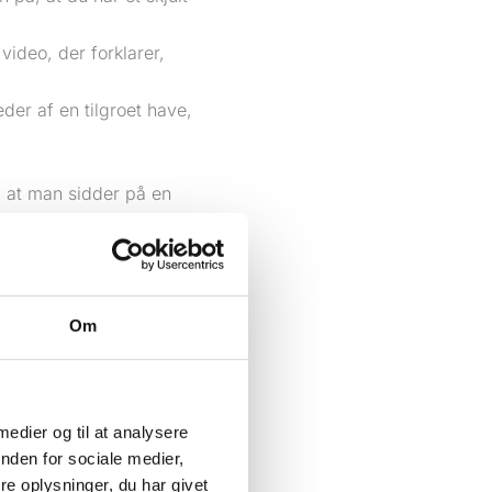
video, der forklarer,
der af en tilgroet have,
, at man sidder på en
 en oplagt idé til et
 ny opfindelse fra
Om
øvede strategier, der
 fundamental måde at
 medier og til at analysere
om for en trykker i 1700-
nden for sociale medier,
e oplysninger, du har givet