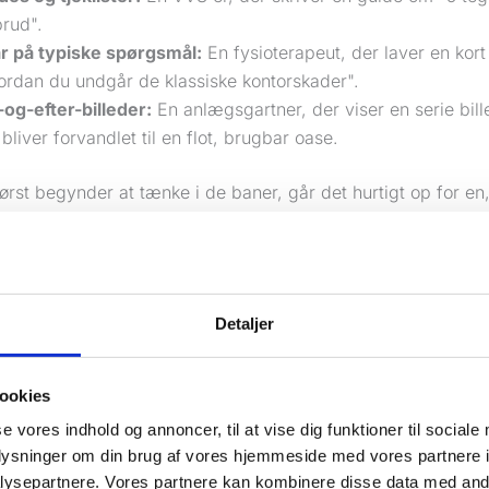
brud".
r på typiske spørgsmål:
En fysioterapeut, der laver en kort 
ordan du undgår de klassiske kontorskader".
-og-efter-billeder:
En anlægsgartner, der viser en serie bille
 bliver forvandlet til en flot, brugbar oase.
rst begynder at tænke i de baner, går det hurtigt op for en
af viden. Hvert eneste spørgsmål, en kunde har stillet dig, er
tent, der kan tiltrække endnu flere kunder ligesom dem.
ntent marketing slet ikke er en ny dille
, at det at skabe indhold for at lokke kunder til er en smart,
Detaljer
s tidsalder. Det er helt forkert.
ookies
 er, at princippet bag er en af de ældste og mest gennempr
et findes. Det er på ingen måde en flygtig trend; det er en
se vores indhold og annoncer, til at vise dig funktioner til sociale
etning på, der virker lige så godt i dag for en lokal VVS'er s
oplysninger om din brug af vores hjemmeside med vores partnere i
ysepartnere. Vores partnere kan kombinere disse data med andr