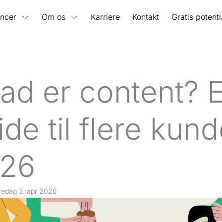
ncer
Om os
Karriere
Kontakt
Gratis potent
ad er content? 
de til flere kund
26
redag 3. apr 2026