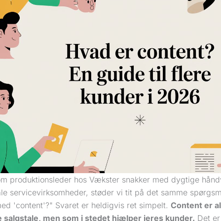
om produktionsleder hos Vækster snakker med dygtige hån
ale servicevirksomheder, støder vi tit på det samme spørgsm
ed 'content'?" Svaret er heldigvis ret simpelt.
Content er al
e salgstale, men som i stedet hjælper jeres kunder.
Det er 