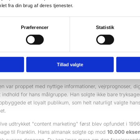
et fra din brug af deres tjenester.
e dig, hvorfor det er så pokkers effektivt, tager jeg dig med på
ig, at du ikke skriver et blogindlæg, men i stedet trykker en h
. Det var præcis, hvad der skete for snart 300 år siden.
Præferencer
Statistik
ranklin: Den første content marketer?
nogen overhovedet havde tænkt på internettet, forstod kloge
lid og autoritet (E-E-A-T). En af de første og mest berømte va
Tillad valgte
ndte han at udgive sin årlige "Poor Richard's Almanack" 
in trykkerivirksomhed.
n var proppet med nyttige informationer, vejrprognoser, dig
 indhold for hans målgruppe. Han solgte ikke bare tryksager
pbyggede et loyalt publikum, som helt naturligt valgte hans 
et.
lve udtrykket "content marketing" først blev opfundet i 199
lbage til Franklin. Hans almanak solgte op mod
10.000 eksem