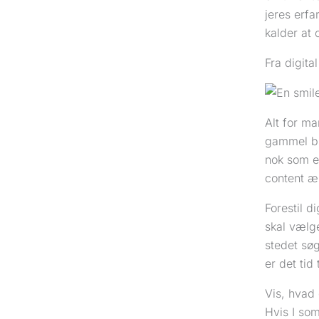
jeres erfa
kalder at 
Fra digita
Alt for m
gammel br
nok som et
content æn
Forestil d
skal vælg
stedet søg
er det tid 
Vis, hvad
Hvis I so