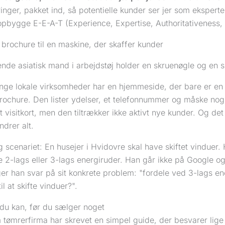
ringer, pakket ind, så potentielle kunder ser jer som eksperte
opbygge E-E-A-T (Experience, Expertise, Authoritativeness, 
l brochure til en maskine, der skaffer kunder
ange lokale virksomheder har en hjemmeside, der bare er en 
ochure. Den lister ydelser, et telefonnummer og måske nogle
 visitkort, men den tiltrækker ikke aktivt nye kunder. Og det
drer alt.
ig scenariet: En husejer i Hvidovre skal have skiftet vinduer
e 2-lags eller 3-lags energiruder. Han går ikke på Google o
er han svar på sit konkrete problem: "fordele ved 3-lags en
til at skifte vinduer?".
 du kan, før du sælger noget
m tømrerfirma har skrevet en simpel guide, der besvarer lig