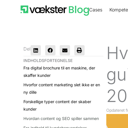
Gå
Cases
Kompete
til
indholdet
Hv
Del
INDHOLDSFORTEGNELSE
gui
Fra digital brochure til en maskine, der
skaffer kunder
Hvorfor content marketing slet ikke er en
20
ny dille
Forskellige typer content der skaber
kunder
Opdateret
f
Hvordan content og SEO spiller sammen
Fra indhold til kundehenvendelser