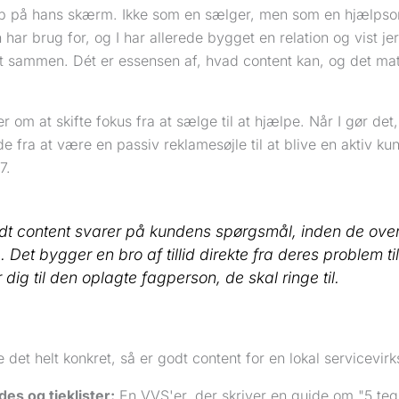
op på hans skærm. Ikke som en sælger, men som en hjælpso
 har brug for, og I har allerede bygget en relation og vist je
alt sammen. Dét er essensen af, hvad content kan, og det ma
r om at skifte fokus fra at sælge til at hjælpe. Når I gør det,
 fra at være en passiv reklamesøjle til at blive en aktiv k
7.
dt content svarer på kundens spørgsmål,
inden
de over
. Det bygger en bro af tillid direkte fra deres problem ti
 dig til den oplagte fagperson, de skal ringe til.
e det helt konkret, så er godt content for en lokal servicevi
des og tjeklister:
En VVS'er, der skriver en guide om "5 tegn