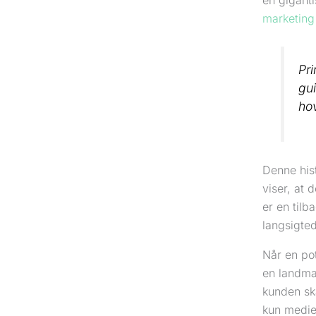
en gigant
marketing
Pr
gui
hov
Denne hist
viser, at 
er en til
langsigted
Når en po
en landman
kunden ska
kun mediet