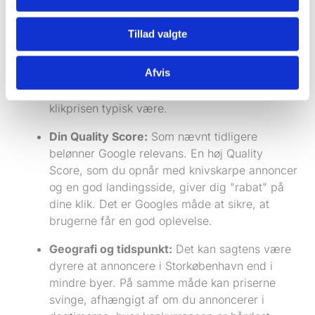
Konkurrence og branche:
Nogle søgeord er
Tillad valgte
simpelthen dyrere end andre. Der er langt flere
om buddet på et søgeord som "advokat i
Afvis
København" end "lokal tømrer i Hvidovre". Jo
højere konkurrencen er, desto højere vil
klikprisen typisk være.
Din Quality Score:
Som nævnt tidligere
belønner Google relevans. En høj Quality
Score, som du opnår med knivskarpe annoncer
og en god landingsside, giver dig "rabat" på
dine klik. Det er Googles måde at sikre, at
brugerne får en god oplevelse.
Geografi og tidspunkt:
Det kan sagtens være
dyrere at annoncere i Storkøbenhavn end i
mindre byer. På samme måde kan priserne
svinge, afhængigt af om du annoncerer i