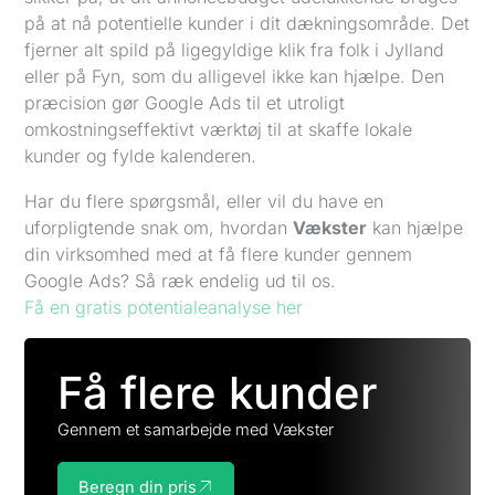
på at nå potentielle kunder i dit dækningsområde. Det
fjerner alt spild på ligegyldige klik fra folk i Jylland
eller på Fyn, som du alligevel ikke kan hjælpe. Den
præcision gør Google Ads til et utroligt
omkostningseffektivt værktøj til at skaffe lokale
kunder og fylde kalenderen.
Har du flere spørgsmål, eller vil du have en
uforpligtende snak om, hvordan
Vækster
kan hjælpe
din virksomhed med at få flere kunder gennem
Google Ads? Så ræk endelig ud til os.
Få en gratis potentialeanalyse her
Få flere kunder
Gennem et samarbejde med Vækster
Beregn din pris