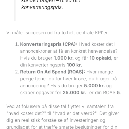
kunde i bogen – altså din
konverteringspris.
Vi måler succesen ud fra to helt centrale KPI'er:
Konverteringspris (CPA):
Hvad koster det i
annoncekroner at få en konkret henvendelse?
Hvis du bruger
1.000 kr.
og får
10 opkald
, er
din konverteringspris
100 kr.
Return On Ad Spend (ROAS):
Hvor mange
penge tjener du for hver krone, du bruger på
annoncering? Hvis du bruger
5.000 kr.
og
skaber opgaver for
25.000 kr.
, er din ROAS
5
.
Ved at fokusere på disse tal flytter vi samtalen fra
"hvad koster det?" til "hvad er det værd?". Det giver
dig en realistisk forståelse af investeringen og
grundlaget for at træffe smarte beslutninger for din