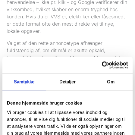
henvendelse – ikke pr. klik – og Google verificerer din
virksomhed, hvilket skaber en enorm tryghed hos
kunden. Hvis du er VVS'er, elektriker eller låsesmed,
er dette format ofte den mest direkte vej til nye,
lokale opgaver.
Valget af den rette annoncetype afhænger
fuldstændig af, om dit mål er akutte opkald,
langsigtet branding eller en blanding af begge dele.
Hvad koster Google annoncering i virkeligheden
Det her er nok det spørgsmål, jeg får absolut oftest
Samtykke
Detaljer
Om
som specialist. Mit ærlige svar er altid: "Det kommer
an på." Men det er selvfølgelig ikke et svar, du kan
bruge til noget som helst, så lad os bryde det helt
Denne hjemmeside bruger cookies
ned.
Vi bruger cookies til at tilpasse vores indhold og
Når du investerer i
Google Ads
, er der ingen faste
annoncer, til at vise dig funktioner til sociale medier og til
prislister eller pakkeløsninger. Du betaler for
at analysere vores trafik. Vi deler også oplysninger om
resultater – typisk hver gang en potentiel kunde
din brug af vores hjemmeside med vores partnere inden