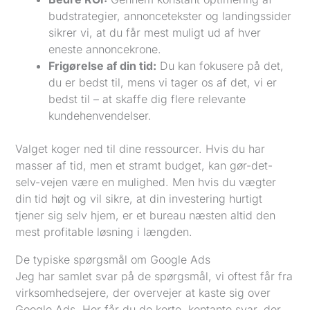
budstrategier, annoncetekster og landingssider
sikrer vi, at du får mest muligt ud af hver
eneste annoncekrone.
Frigørelse af din tid:
Du kan fokusere på det,
du er bedst til, mens vi tager os af det, vi er
bedst til – at skaffe dig flere relevante
kundehenvendelser.
Valget koger ned til dine ressourcer. Hvis du har
masser af tid, men et stramt budget, kan gør-det-
selv-vejen være en mulighed. Men hvis du vægter
din tid højt og vil sikre, at din investering hurtigt
tjener sig selv hjem, er et bureau næsten altid den
mest profitable løsning i længden.
De typiske spørgsmål om Google Ads
Jeg har samlet svar på de spørgsmål, vi oftest får fra
virksomhedsejere, der overvejer at kaste sig over
Google Ads. Her får du de korte, kontante svar, der