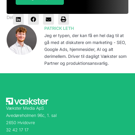
Del
PATRICK LETH
Jeg er typen, der kan få en hel dag til at
gå med at diskutere om marketing - SEO,
Google Ads, hjemmesider, AI og alt
derimellem. Driver til dagligt Vækster som
Partner og produktionsansvarlig.
Vækster Media ApS
Avedøreholmen 96c, 1. sal
2650 Hvidovre
32 42 17 17