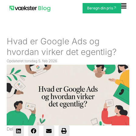
Gå
Fly
Beregn din pris
til
Me
indholdet
Hvad er Google Ads og
hvordan virker det egentlig?
Opdateret
torsdag 5. feb 2026
Del