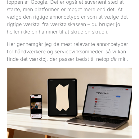
toppen af Google. Det er også et suverænt sted at
starte, men platformen er meget mere end det. At
vælge den rigtige annoncetype er som at vælge det
rigtige værktøj fra værktøjskassen – du bruger jo
heller ikke en hammer til at skrue en skrue i.
Her gennemgår jeg de mest relevante annoncetyper
for håndværkere og servicevirksomheder, så vi kan
finde det værktøj, der passer bedst til netop
dit
mål.