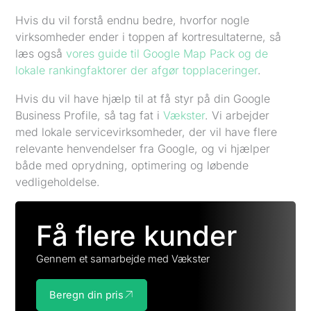
Hvis du vil forstå endnu bedre, hvorfor nogle
virksomheder ender i toppen af kortresultaterne, så
læs også
vores guide til Google Map Pack og de
lokale rankingfaktorer der afgør topplaceringer
.
Hvis du vil have hjælp til at få styr på din Google
Business Profile, så tag fat i
Vækster
. Vi arbejder
med lokale servicevirksomheder, der vil have flere
relevante henvendelser fra Google, og vi hjælper
både med oprydning, optimering og løbende
vedligeholdelse.
Få flere kunder
Gennem et samarbejde med Vækster
Beregn din pris