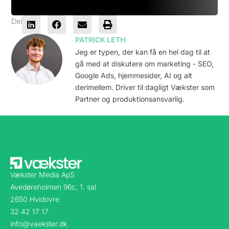
Del
PATRICK LETH
Jeg er typen, der kan få en hel dag til at
gå med at diskutere om marketing - SEO,
Google Ads, hjemmesider, AI og alt
derimellem. Driver til dagligt Vækster som
Partner og produktionsansvarlig.
Vækster Media ApS
Avedøreholmen 96c, 1. sal
2650 Hvidovre
32 42 17 17
info@vaekster.dk