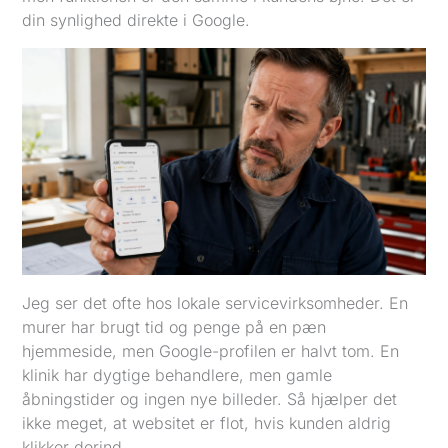
din synlighed direkte i Google.
Jeg ser det ofte hos lokale servicevirksomheder. En
murer har brugt tid og penge på en pæn
hjemmeside, men Google-profilen er halvt tom. En
klinik har dygtige behandlere, men gamle
åbningstider og ingen nye billeder. Så hjælper det
ikke meget, at websitet er flot, hvis kunden aldrig
klikker derind.