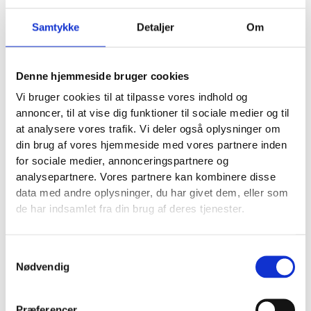
Samtykke
Detaljer
Om
Opslag og opdateringer holder profilen levende
Opslag er undervurderede. Ikke fordi de alene redder
din synlighed, men fordi de viser aktivitet.
Denne hjemmeside bruger cookies
Det kan være:
Vi bruger cookies til at tilpasse vores indhold og
annoncer, til at vise dig funktioner til sociale medier og til
Sæsoninformation
som ferieåbningstider eller
at analysere vores trafik. Vi deler også oplysninger om
akutservice
din brug af vores hjemmeside med vores partnere inden
Nye ydelser
som en klinik, der tilbyder en ny
for sociale medier, annonceringspartnere og
behandling
analysepartnere. Vores partnere kan kombinere disse
Færdige opgaver
hvor en håndværker viser
data med andre oplysninger, du har givet dem, eller som
før og efter
de har indsamlet fra din brug af deres tjenester.
Hvis du aldrig lægger noget op, sker der ikke en
katastrofe. Men hvis profilen står helt stille i lang tid,
Samtykkevalg
Nødvendig
ser virksomheden lettere passiv ud.
Indsigt viser om telefonen faktisk ringer
Præferencer