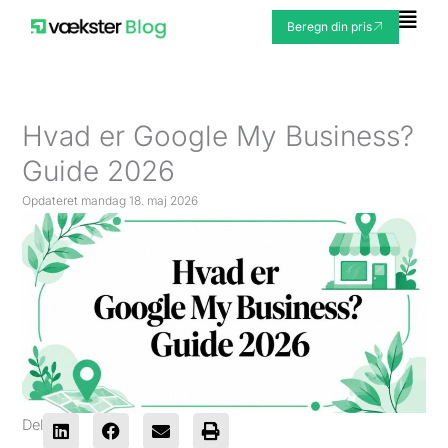
Gå
Fly
Beregn din pris
til
Me
indholdet
Hvad er Google My Business?
Guide 2026
Opdateret
mandag 18. maj 2026
Del