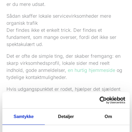
er du mere udsat.
Sådan skaffer lokale servicevirksomheder mere
organisk trafik
Der findes ikke et enkelt trick. Der findes et
fundament, som mange overser, fordi det ikke ser
spektakulært ud.
Det er ofte de simple ting, der skaber fremgang: en
skarp virksomhedsprofil, lokale sider med reelt
indhold, gode anmeldelser,
en hurtig hjemmeside
og
tydelige kontaktmuligheder.
Hvis udgangspunktet er rodet, hjælper det sjældent
at skrive flere blogindlæg.
Google Business Profile og lokale anmeldelser
For mange
lokale servicevirksomheder
er
Google
Samtykke
Detaljer
Om
Business Profile
den vigtigste organiske placering
overhovedet. Den vises i søgninger, i Maps og ofte