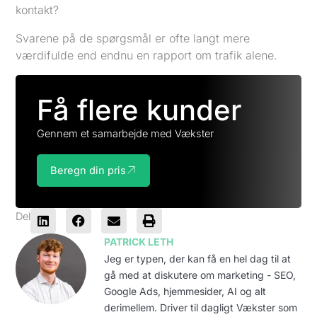
kontakt?
Svarene på de spørgsmål er ofte langt mere
værdifulde end endnu en rapport om trafik alene.
Få flere kunder
Gennem et samarbejde med Vækster
Beregn din pris
Del
PATRICK LETH
Jeg er typen, der kan få en hel dag til at
gå med at diskutere om marketing - SEO,
Google Ads, hjemmesider, AI og alt
derimellem. Driver til dagligt Vækster som