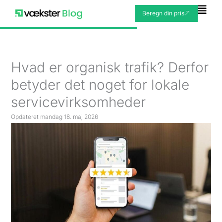
Gå
Fly
Beregn din pris
til
Me
indholdet
Hvad er organisk trafik? Derfor
betyder det noget for lokale
servicevirksomheder
Opdateret
mandag 18. maj 2026