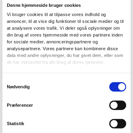
før brugeren overhovedet besøger hjemmesiden.
Denne hjemmeside bruger cookies
Vi bruger cookies til at tilpasse vores indhold og
Hvis profilen er mangelfuld, mister du synlighed og
annoncer, til at vise dig funktioner til sociale medier og til
tillid. Hvis den er stærk, kan den skabe opkald og
at analysere vores trafik. Vi deler også oplysninger om
henvendelser direkte.
din brug af vores hjemmeside med vores partnere inden
Det gælder især, hvis du arbejder med noget, kunder
for sociale medier, annonceringspartnere og
analysepartnere. Vores partnere kan kombinere disse
ofte søger efter på farten eller med kort
data med andre oplysninger, du har givet dem, eller som
beslutningstid.
de har indsamlet fra din brug af deres tjenester.
Fokusér på det her først:
Primær kategori:
Vælg den mest præcise
Samtykkevalg
Nødvendig
kategori, ikke bare den bredeste
Serviceområder:
Angiv de områder, du reelt
dækker
Præferencer
Anmeldelser:
Få nye anmeldelser løbende og
svar på dem
Billeder:
Brug egne billeder, ikke kun stock
Statistik
Link:
Send brugeren til den mest relevante