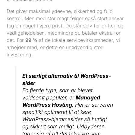
Det giver maksimal ydeevne, sikkerhed og fuld
kontrol. Men med stor magt følger også stort ansvar
(og en noget højere pris). Du står selv for driften og
vedligeholdelsen, medmindre du betaler ekstra for
det. For
99 %
af de lokale servicevirksomheder, vi
arbejder med, er dette en unødvendig stor
investering.
Et særligt alternativ til WordPress-
sider
En fjerde type, som er blevet
voldsomt populær, er
Managed
WordPress Hosting
. Her er serveren
specifikt optimeret til at køre
WordPress-hjemmesider så hurtigt
og sikkert som muligt. Udbyderen
tager sig af alt det tekniske som