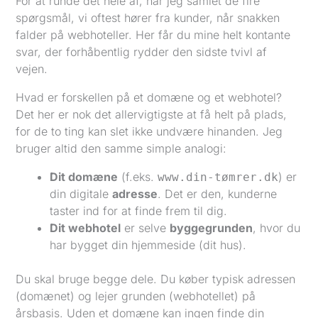
For at runde det hele af, har jeg samlet de fire
spørgsmål, vi oftest hører fra kunder, når snakken
falder på webhoteller. Her får du mine helt kontante
svar, der forhåbentlig rydder den sidste tvivl af
vejen.
Hvad er forskellen på et domæne og et webhotel?
Det her er nok det allervigtigste at få helt på plads,
for de to ting kan slet ikke undvære hinanden. Jeg
bruger altid den samme simple analogi:
Dit domæne
(f.eks.
) er
www.din-tømrer.dk
din digitale
adresse
. Det er den, kunderne
taster ind for at finde frem til dig.
Dit webhotel
er selve
byggegrunden
, hvor du
har bygget din hjemmeside (dit hus).
Du skal bruge begge dele. Du køber typisk adressen
(domænet) og lejer grunden (webhotellet) på
årsbasis. Uden et domæne kan ingen finde din