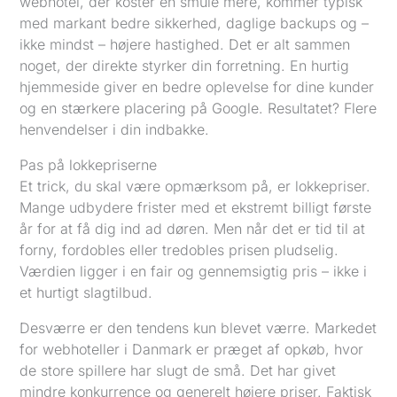
webhotel, der koster en smule mere, kommer typisk
med markant bedre sikkerhed, daglige backups og –
ikke mindst – højere hastighed. Det er alt sammen
noget, der direkte styrker din forretning. En hurtig
hjemmeside giver en bedre oplevelse for dine kunder
og en stærkere placering på Google. Resultatet? Flere
henvendelser i din indbakke.
Pas på lokkepriserne
Et trick, du skal være opmærksom på, er lokkepriser.
Mange udbydere frister med et ekstremt billigt første
år for at få dig ind ad døren. Men når det er tid til at
forny, fordobles eller tredobles prisen pludselig.
Værdien ligger i en fair og gennemsigtig pris – ikke i
et hurtigt slagtilbud.
Desværre er den tendens kun blevet værre. Markedet
for webhoteller i Danmark er præget af opkøb, hvor
de store spillere har slugt de små. Det har givet
mindre konkurrence og generelt højere priser. Faktisk