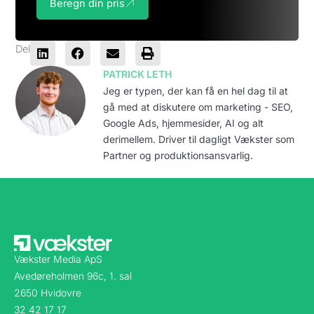
Beregn din pris
Del
PATRICK LETH
Jeg er typen, der kan få en hel dag til at
gå med at diskutere om marketing - SEO,
Google Ads, hjemmesider, AI og alt
derimellem. Driver til dagligt Vækster som
Partner og produktionsansvarlig.
Vækster Media ApS
Avedøreholmen 96c, 1. sal
2650 Hvidovre
32 42 17 17