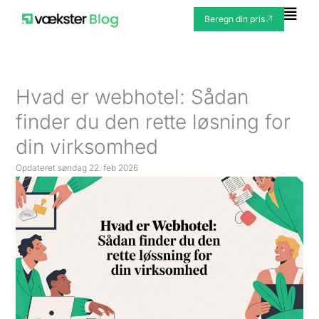
Gå
Fly
Beregn din pris
til
Me
indholdet
Hvad er webhotel: Sådan
finder du den rette løsning for
din virksomhed
Opdateret
søndag 22. feb 2026