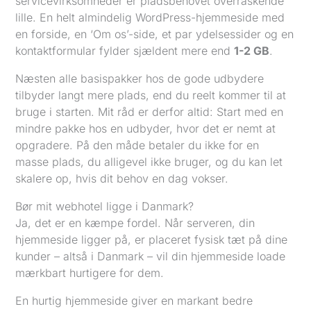
servicevirksomheder er pladsbehovet overraskende
lille. En helt almindelig WordPress-hjemmeside med
en forside, en ‘Om os’-side, et par ydelsessider og en
kontaktformular fylder sjældent mere end
1-2 GB
.
Næsten alle basispakker hos de gode udbydere
tilbyder langt mere plads, end du reelt kommer til at
bruge i starten. Mit råd er derfor altid: Start med en
mindre pakke hos en udbyder, hvor det er nemt at
opgradere. På den måde betaler du ikke for en
masse plads, du alligevel ikke bruger, og du kan let
skalere op, hvis dit behov en dag vokser.
Bør mit webhotel ligge i Danmark?
Ja, det er en kæmpe fordel. Når serveren, din
hjemmeside ligger på, er placeret fysisk tæt på dine
kunder – altså i Danmark – vil din hjemmeside loade
mærkbart hurtigere for dem.
En hurtig hjemmeside giver en markant bedre