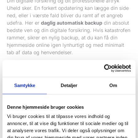
Din digitale forsikring og dit professionelle aftryk
Uheld sker. En forkert opdatering kan lægge din side
ned, eller i værste fald bliver du ramt af et angreb
udefra. Her er
daglig automatisk backup
din absolut
bedste ven og din digitale forsikring. Hvis katastrofen
rammer, sikrer en nylig backup, at du kan få din
hjemmeside online igen lynhurtigt og med minimalt
tab af data og henvendelser.
For at bygge tillid hos dine besøgende er et
SSL-
certifikat
heller ikke længere noget, man kan
diskutere. Det er den lille hængelås, du ser oppe i
Samtykke
Detaljer
Om
browserens adresselinje. Den viser, at forbindelsen
mellem kunden og din hjemmeside er krypteret og
sikker. Google prioriterer sider med SSL, og de fleste
Denne hjemmeside bruger cookies
brugere smutter med det samme, hvis deres browser
advarer dem om, at en side er "ikke sikker". Du kan
Vi bruger cookies til at tilpasse vores indhold og
læse meget mere om, hvorfor hastighed og sikkerhed
annoncer, til at vise dig funktioner til sociale medier og til
at analysere vores trafik. Vi deler også oplysninger om
er så vigtigt for din forretning i vores artikel om
din brug af vores hjemmeside med vores partnere inden