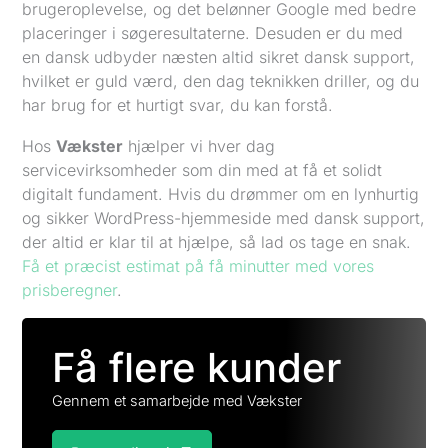
brugeroplevelse, og det belønner Google med bedre
placeringer i søgeresultaterne. Desuden er du med
en dansk udbyder næsten altid sikret dansk support,
hvilket er guld værd, den dag teknikken driller, og du
har brug for et hurtigt svar, du kan forstå.
Hos
Vækster
hjælper vi hver dag
servicevirksomheder som din med at få et solidt
digitalt fundament. Hvis du drømmer om en lynhurtig
og sikker WordPress-hjemmeside med dansk support,
der altid er klar til at hjælpe, så lad os tage en snak.
Få et præcist estimat på få minutter med vores
prisberegner
.
Få flere kunder
Gennem et samarbejde med Vækster