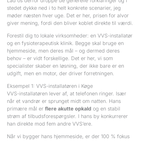
Lad os derfor droppe de generelle forklaringer og i
stedet dykke ned i to helt konkrete scenarier, jeg
møder næsten hver uge. Det er her, prisen for alvor
giver mening, fordi den bliver koblet direkte til værdi.
Forestil dig to lokale virksomheder: en VVS-installatør
og en fysioterapeutisk klinik. Begge skal bruge en
hjemmeside, men deres mål – og dermed deres
behov – er vidt forskellige. Det er her, vi som
specialister skaber en løsning, der ikke bare er en
udgift, men en motor, der driver forretningen.
Eksempel 1: VVS-installatøren i Køge
VVS-installatøren lever af, at telefonen ringer. Især
når et vandrør er sprunget midt om natten. Hans
primære mål er
flere akutte opkald
og en stabil
strøm af tilbudsforespørgsler. I hans by konkurrerer
han direkte mod fem andre VVS’ere.
Når vi bygger hans hjemmeside, er der 100 % fokus