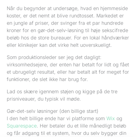
Når du begynder at undersøge, hvad en hjemmeside
koster, er det nemt at blive rundtosset. Markedet er
en jungle af priser, der svinger fra et par hundrede
kroner for en gør-det-selv-løsning til høje sekscifrede
beløb hos de store bureauer. For en lokal håndværker
eller klinikejer kan det virke helt uoverskueligt.
Som produktionsleder ser jeg det dagligt:
virksomhedsejere, der enten har betalt for lidt og fået
et ubrugeligt resultat, eller har betalt alt for meget for
funktioner, de slet ikke har brug for.
Lad os skære igennem støjen og kigge på de tre
prisniveauer, du typisk vil møde.
Gør-det-selv løsninger (den billige start)
I den helt billige ende har vi platforme som
Wix
og
Squarespace
. Her betaler du et lille månedligt beløb
og får adgang til et system, hvor du selv bygger din