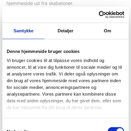
hjemmeside ud fra skabeloner.
Fordelen er helt klart prisen. Det er en overkommelig
måde at komme online på, hvis budgettet er stramt.
Men som med så meget andet får du, hvad du
Samtykke
Detaljer
Om
betaler for. Du er låst fast i systemets
begrænsninger, og resultatet skriger ofte "amatør",
hvilket ikke just overbeviser en potentiel kunde.
Denne hjemmeside bruger cookies
Vi bruger cookies til at tilpasse vores indhold og
Vigtigst af alt: disse sider er sjældent bygget med
annoncer, til at vise dig funktioner til sociale medier og til
fokus på konvertering og SEO. Det betyder, at de i
at analysere vores trafik. Vi deler også oplysninger om
praksis sjældent skaffer nye kunder, og så er
din brug af vores hjemmeside med vores partnere inden
investeringen spildt.
for sociale medier, annonceringspartnere og
De store reklamebureauer (den dyre ende)
analysepartnere. Vores partnere kan kombinere disse
data med andre oplysninger, du har givet dem, eller som
I den modsatte grøft finder vi de store, anerkendte
de har indsamlet fra din brug af deres tjenester.
reklamebureauer. Her starter projekterne ofte i den
høje femcifrede ende og kan hurtigt ramme høje
sekscifrede beløb. Du får et helt hold af specialister –
Samtykkevalg
strateger, designere, udviklere og projektledere.