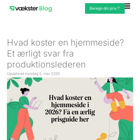
Gå
Fly
Beregn din pris
til
Me
indholdet
Hvad koster en hjemmeside?
Et ærligt svar fra
produktionslederen
Opdateret
torsdag 5. mar 2026