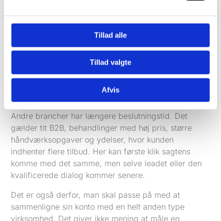
booking eller samtale, ikke bare information
Jo skarpere den definition er, jo hurtigere kan
Tillad alle
kampagnen optimeres i den rigtige retning.
Hvorfor nogle brancher ser hurtige resultater
Tillad valgte
Der er stor forskel på, hvor hurtigt en søgning bliver
til en henvendelse. En akut serviceydelse har ofte høj
Afvis
fart. Folk har et problem nu og vil have hjælp nu.
Andre brancher har længere beslutningstid. Det
gælder tit B2B, behandlinger med høj pris, større
håndværksopgaver og ydelser, hvor kunden
indhenter flere tilbud. Her kan første klik sagtens
komme med det samme, men selve leadet eller den
kvalificerede dialog kommer senere.
Det er også derfor, man skal passe på med at
sammenligne sin konto med en helt anden type
virksomhed. Det giver ikke mening at måle en