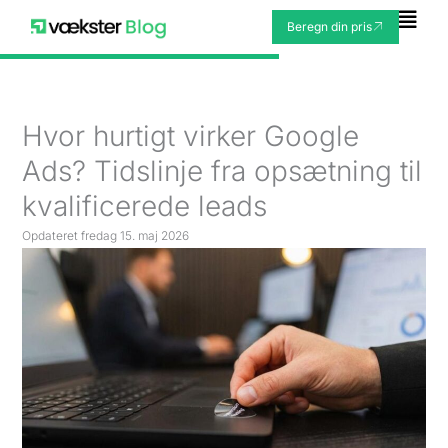
Gå
Fly
Beregn din pris
til
Me
indholdet
Hvor hurtigt virker Google
Ads? Tidslinje fra opsætning til
kvalificerede leads
Opdateret
fredag 15. maj 2026