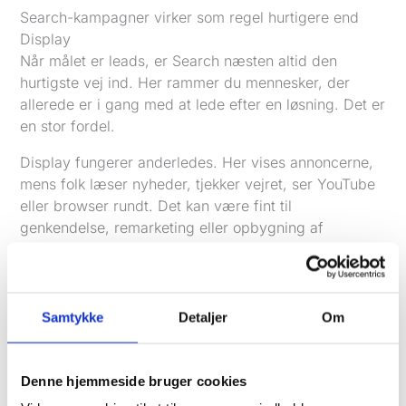
Search-kampagner virker som regel hurtigere end
Display
Når målet er leads, er Search næsten altid den
hurtigste vej ind. Her rammer du mennesker, der
allerede er i gang med at lede efter en løsning. Det er
en stor fordel.
Display fungerer anderledes. Her vises annoncerne,
mens folk læser nyheder, tjekker vejret, ser YouTube
eller browser rundt. Det kan være fint til
genkendelse, remarketing eller opbygning af
interesse, men det er sjældent den hurtigste kanal til
direkte leadgenerering.
Det betyder ikke, at Display er ubrugeligt. Det
Samtykke
Detaljer
Om
betyder bare, at forventningen skal være rigtig. Hvis
målet er telefonopkald og kontaktformularer hurtigt,
er Search normalt det bedste sted at starte.
Denne hjemmeside bruger cookies