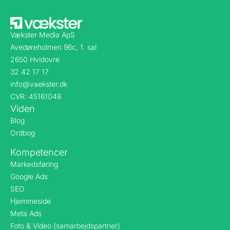
Vækster Media ApS
Avedøreholmen 96c, 1. sal
2650 Hvidovre
32 42 17 17
info@vaekster.dk
CVR: 45161048
Viden
Blog
Ordbog
Kompetencer
Markedsføring
Google Ads
SEO
Hjemmeside
Meta Ads
Foto & Video (samarbejdspartner)