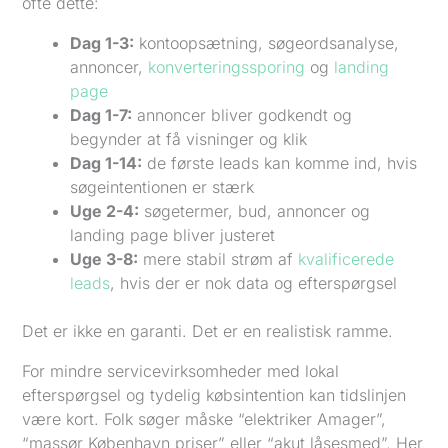
ofte dette:
Dag 1-3:
kontoopsætning, søgeordsanalyse,
annoncer,
konverteringssporing
og
landing
page
Dag 1-7:
annoncer bliver godkendt og
begynder at få visninger og klik
Dag 1-14:
de første leads kan komme ind, hvis
søgeintentionen er stærk
Uge 2-4:
søgetermer, bud, annoncer og
landing page bliver justeret
Uge 3-8:
mere stabil strøm af
kvalificerede
leads
, hvis der er nok data og efterspørgsel
Det er ikke en garanti. Det er en realistisk ramme.
For mindre servicevirksomheder med lokal
efterspørgsel og tydelig købsintention kan tidslinjen
være kort. Folk søger måske “elektriker Amager”,
“massør København priser” eller “akut låsesmed”. Her