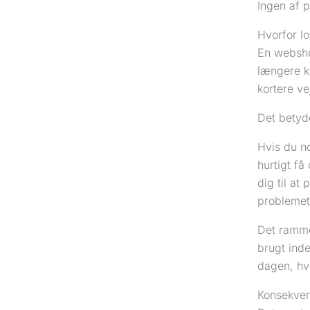
Ingen af 
Hvorfor l
En webshop
længere kø
kortere vej
Det betyde
Hvis du no
hurtigt få
dig til at
problemet 
Det ramme
brugt inde
dagen, hvo
Konsekvens