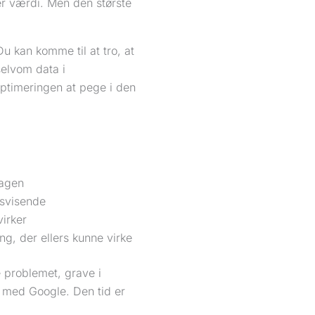
er værdi. Men den største
Du kan komme til at tro, at
selvom data i
 optimeringen at pege i den
dagen
isvisende
virker
g, der ellers kunne virke
 problemet, grave i
n med Google. Den tid er