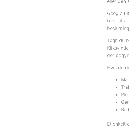
eller den
Google fil
ikke, at a
beslutning
Tegn du bø
Kliksvinde
der begyn
Hvis du dr
Man
Tra
Plu
Gen
Bud
Et enkelt 