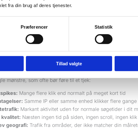
nnesker klikker ikke altid pænt og logisk. Men de opfører s
et fra din brug af deres tjenester.
igt. Bots og aggressiv klikadfærd gør ikke.
gere, hvis du ser meget korte intervaller mellem klik, mange
Præferencer
Statistik
 aktivitet uden for åbningstid. En lokal behandler eller male
valificerede klik klokken 02.17 en tirsdag nat.
e gælder, hvis
Google Ads
viser mange klik, men analysevær
r næsten ingen sidevisninger. Der vil altid være mindre for
Tillad valgte
 afvigelser bør undersøges.
le mønstre, som ofte bør føre til et tjek:
kspikes:
Mange flere klik end normalt på meget kort tid
tagelser:
Samme IP eller samme enhed klikker flere gange
tetrafik:
Markant aktivitet uden for normale søgetider i dit 
 kvalitet:
Næsten ingen tid på siden, ingen scroll, ingen klik
v geografi:
Trafik fra områder, der ikke matcher din målret