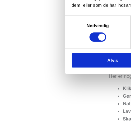
Rigtige me
dem, eller som de har indsaml
menneskel
Samtykkevalg
Du bør rea
Nødvendig
usædvanlig
bølge af k
Det samm
besøg elle
Afvis
men store
Her er nog
Kli
Gen
Nat
Lav
Skæ