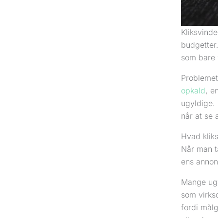
Kliksvind
budgetter.
som bare 
Problemet 
opkald
, e
ugyldige. 
når at se
Hvad kliks
Når man t
ens annonc
Mange ugyl
som virkso
fordi målg