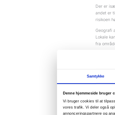
Der er isæ
andet er t
risikoen hø
Geografi 
Lokale kam
fra områd
Det sker o
bare har v
trafik. En
søgt på “
Samtykke
Hvis du se
irritation
Denne hjemmeside bruger c
hurtigste 
Vi bruger cookies til at tilpas
vores trafik. Vi deler også 
Når klikmø
annonceringspartnere og anal