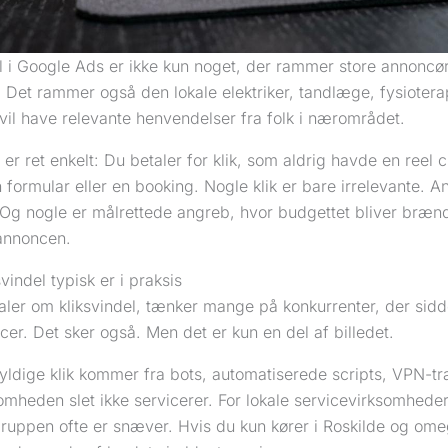
el i Google Ads er ikke kun noget, der rammer store annon
 Det rammer også den lokale elektriker, tandlæge, fysiotera
vil have relevante henvendelser fra folk i nærområdet.
er ret enkelt: Du betaler for klik, som aldrig havde en reel ch
n formular eller en booking. Nogle klik er bare irrelevante.
Og nogle er målrettede angreb, hvor budgettet bliver brændt
 annoncen.
vindel typisk er i praksis
aler om kliksvindel, tænker mange på konkurrenter, der sidd
er. Det sker også. Men det er kun en del af billedet.
dige klik kommer fra bots, automatiserede scripts, VPN-trafi
mheden slet ikke servicerer. For lokale servicevirksomheder 
ruppen ofte er snæver. Hvis du kun kører i Roskilde og omeg