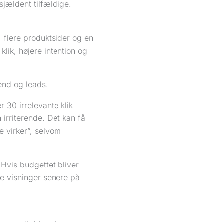
jældent tilfældige.
, flere produktsider og en
lik, højere intention og
end og leads.
r 30 irrelevante klik
 irriterende. Det kan få
e virker”, selvom
Hvis budgettet bliver
de visninger senere på