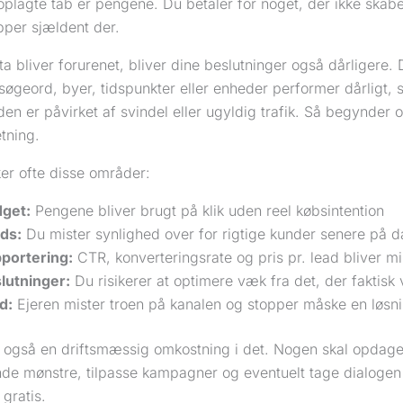
oplagte tab er pengene. Du betaler for noget, der ikke skab
pper sjældent der.
ta bliver forurenet, bliver dine beslutninger også dårligere. 
øgeord, byer, tidspunkter eller enheder performer dårligt, 
den er påvirket af svindel eller ugyldig trafik. Så begynder
etning.
er ofte disse områder:
get:
Pengene bliver brugt på klik uden reel købsintention
ds:
Du mister synlighed over for rigtige kunder senere på 
portering:
CTR, konverteringsrate og pris pr. lead bliver m
lutninger:
Du risikerer at optimere væk fra det, der faktisk 
id:
Ejeren mister troen på kanalen og stopper måske en løsnin
r også en driftsmæssig omkostning i det. Nogen skal opdage
finde mønstre, tilpasse kampagner og eventuelt tage dialoge
 gratis.