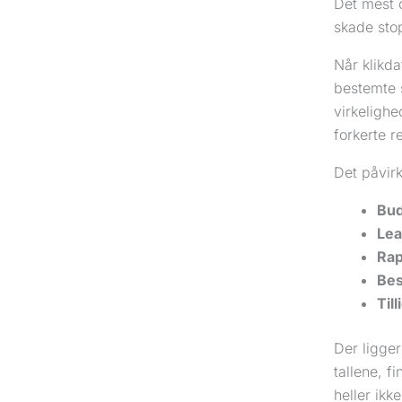
Det mest 
skade sto
Når klikda
bestemte s
virkelighe
forkerte r
Det påvirk
Bud
Lea
Rap
Bes
Till
Der ligge
tallene, 
heller ikke