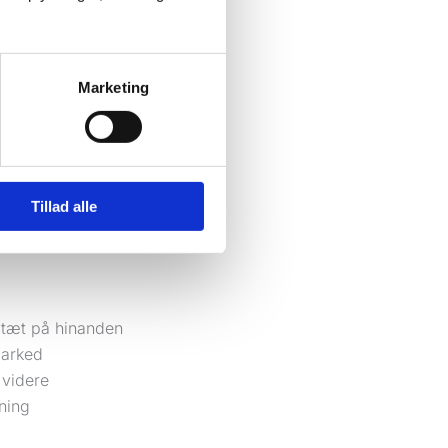
ig stadig nogenlunde
 klik fra samme kilde eller
Marketing
r får normalt ikke en
ktøjer viser få reelle
skelle mellem platforme,
Tillad alle
 tæt på hinanden
marked
 videre
ning