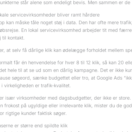
punkterne står alene som endeligt bevis. Men sammen er de s
okale servicevirksomheder bliver ramt hårdere
 kan måske tåle noget støj i data. Den har ofte mere trafik
bsrejse. En lokal servicevirksomhed arbejder tit med færre k
 til kontakt.
r, at selv få dårlige klik kan ødelægge forholdet mellem sp
rmalt får én henvendelse for hver 8 til 12 klik, så kan 20 elle
 det hele til at se ud som en dårlig kampagne. Det er ikke kun
 pause søgeord, sænke budgettet eller tro, at Google Ads “ikk
i virkeligheden er trafik-kvalitet.
r især virksomheder med dagsbudgetter, der ikke er store. 
n frokost på ugyldige eller irrelevante klik, mister du de go
r rigtige kunder faktisk søger.
erne er større end spildte klik