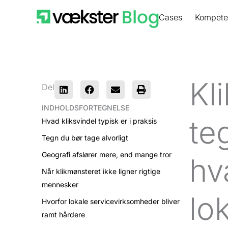
Gå
Cases
Kompete
til
indholdet
Kl
Del
INDHOLDSFORTEGNELSE
te
Hvad kliksvindel typisk er i praksis
Tegn du bør tage alvorligt
Geografi afslører mere, end mange tror
hv
Når klikmønsteret ikke ligner rigtige
mennesker
lo
Hvorfor lokale servicevirksomheder bliver
ramt hårdere