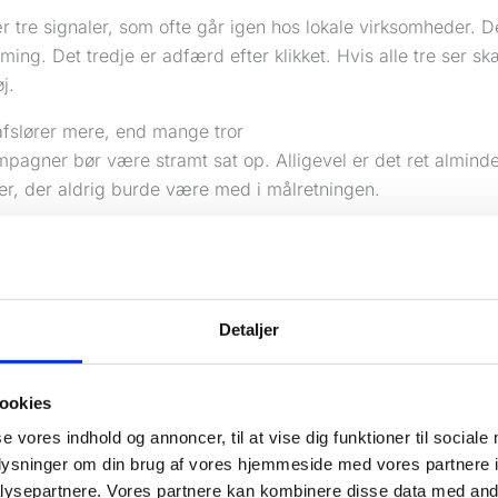
r tre signaler, som ofte går igen hos lokale virksomheder. D
iming. Det tredje er adfærd efter klikket. Hvis alle tre ser s
j.
afslører mere, end mange tror
pagner bør være stramt sat op. Alligevel er det ret alminde
er, der aldrig burde være med i målretningen.
fte, fordi kampagner står på en lokationsindstilling, der og
ist interesse for området. Det lyder uskyldigt, men det kan 
 VVS’er i København har ikke brug for betalte klik fra udlande
rørskade København”.
Detaljer
r betalt trafik fra steder, du ikke arbejder i, er det ikke bare
smoment. Det er et økonomisk problem. Og for lokale virksom
ookies
måder at spotte, at noget er galt.
se vores indhold og annoncer, til at vise dig funktioner til sociale
oplysninger om din brug af vores hjemmeside med vores partnere i
nsteret ikke ligner rigtige mennesker
ysepartnere. Vores partnere kan kombinere disse data med andr