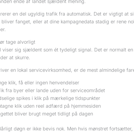
 anden ende af landet sjældent mening.
trerer en del ugyldig trafik fra automatisk. Det er vigtigt at 
lt bliver fanget, eller at dine kampagnedata stadig er rene no
er.
r tage alvorligt
l viser sig sjældent som ét tydeligt signal. Det er normalt en
der at skurre.
iver en lokal servicevirksomhed, er de mest almindelige fare
ge klik, få eller ingen henvendelser
fik fra byer eller lande uden for serviceområdet
dselige spikes i klik på mærkelige tidspunkter
tagne klik uden reel adfærd på hjemmesiden
gettet bliver brugt meget tidligt på dagen
dårligt døgn er ikke bevis nok. Men hvis mønstret fortsætter,