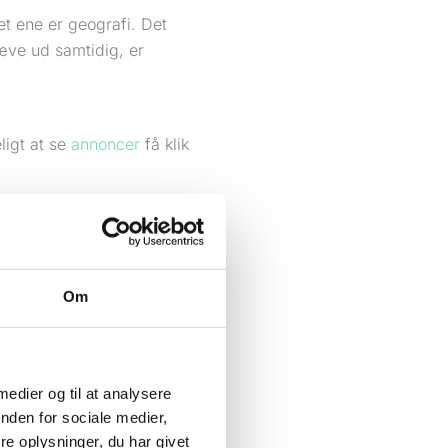
et ene er geografi. Det
kæve ud samtidig, er
ligt at se
annoncer
få klik
så inkluderer personer, som
åbne for meget irrelevant
t, bare fordi en person har
Om
 et teknisk
heder er det ofte en af de
 medier og til at analysere
nden for sociale medier,
e oplysninger, du har givet