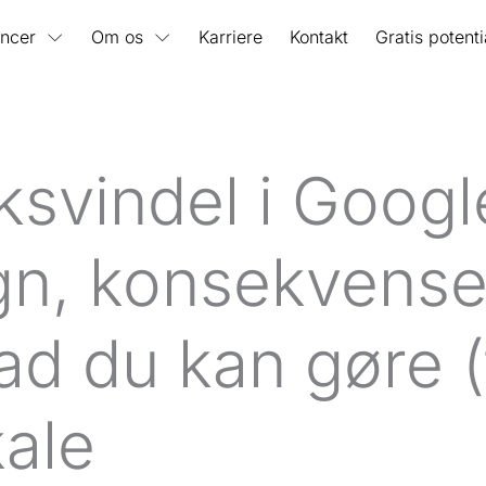
ncer
Om os
Karriere
Kontakt
Gratis potent
iksvindel i Googl
gn, konsekvense
ad du kan gøre (
kale