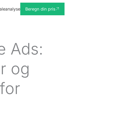
ialeanalyse
Beregn din pris
e Ads:
r og
for