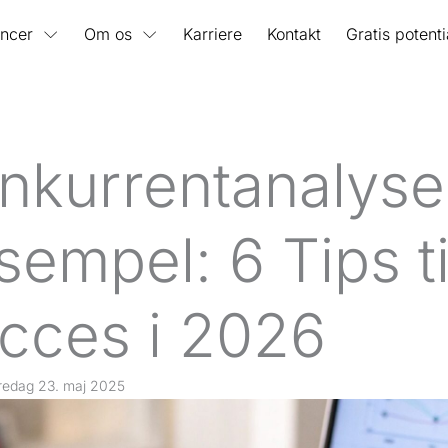
ncer
Om os
Karriere
Kontakt
Gratis potent
nkurrentanalyse
sempel: 6 Tips ti
cces i 2026
redag 23. maj 2025