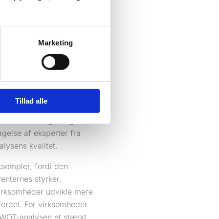
gelmæssig opdatering for
versimplificere komplekse
fter vigtighed.
Marketing
 Coca-Cola vs. Pepsi,
ution, men styrke i en
 at vurdere konkurrenter
Tillad alle
 data fra flere kilder for
 markedsændringer, og
gelse af eksperter fra
alysens kvalitet.
ksempler, fordi den
renternes styrker,
virksomheder udvikle mere
fordel. For virksomheder
SWOT-analysen et stærkt