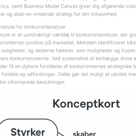
ics, samt Business Model Canvas giver dig afgørende indsig
ter og skab en vindende strategi for din virksomhed.
nalyse for konkurrentanalyse
se er et uundværligt værktøj til konkurrentanalyse, der give
urrenternes position på markedet. Metoden identificerer båd
 svagheder, og eksterne faktorer, som muligheder og trusler
tens konkurrenceevne. Ved systematisk at kortlægge disse 
er få en dybere forståelse af konkurrenternes strategiske l
e fordele og udfordringer. Dette gør det muligt at udvikle me
dre informerede beslutninger.