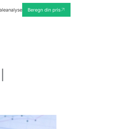
ialeanalyse
Beregn din pris
l