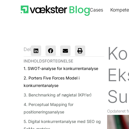
Gå
Cases
Kompete
til
indholdet
Ko
Del
INDHOLDSFORTEGNELSE
Ek
1. SWOT-analyse for konkurrentanalyse
2. Porters Five Forces Model i
konkurrentanalyse
Su
3. Benchmarking af nøgletal (KPI’er)
4. Perceptual Mapping for
Opdateret
f
positioneringsanalyse
5. Digital konkurrentanalyse med SEO og
SoMe-metrics