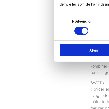
analysen b
dem, eller som de har indsaml
at afspejl
konkurrenc
Samtykkevalg
Nødvendig
Eksempler
hvor SWOT
diversific
som HBO fø
Afvis
For at få 
at minimer
kombiner 
forskellig
SWOT-anal
tilbyder e
svagheder
målretted
der har b