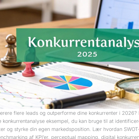
nerere flere leads og outperforme dine konkurrenter i 2026?
e konkurrentanalyse eksempel, du kan bruge til at identific
ter og styrke din egen markedsposition. Lær hvordan SWOT-a
enchmarking af KPI’er, perceptual mapping, digital konkurr