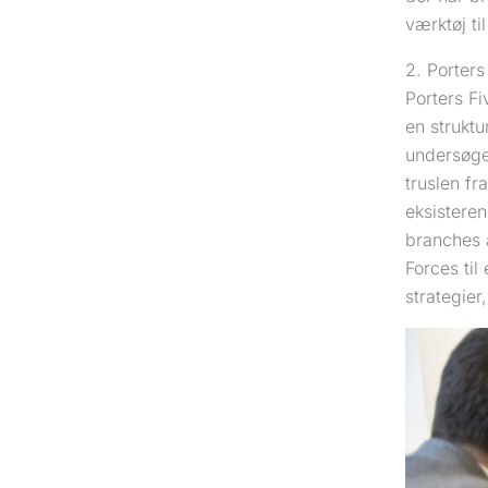
værktøj ti
2. Porters
Porters F
en struktu
undersøge
truslen fr
eksistere
branches a
Forces til
strategie