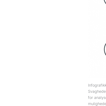
Infografi
Svagheder,
for analy
muligheder