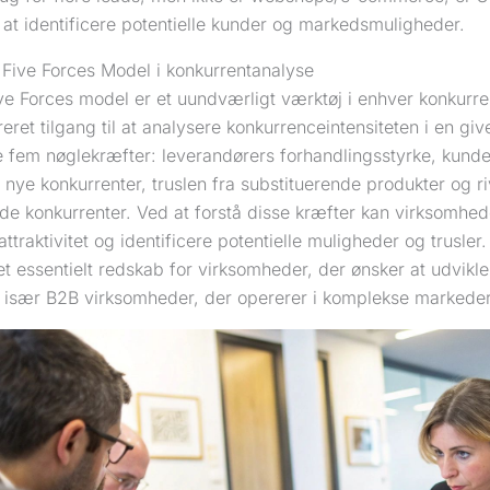
l at identificere potentielle kunder og markedsmuligheder.
 Five Forces Model i konkurrentanalyse
ive Forces model er et uundværligt værktøj i enhver konkurr
reret tilgang til at analysere konkurrenceintensiteten i en gi
 fem nøglekræfter: leverandørers forhandlingsstyrke, kunde
a nye konkurrenter, truslen fra substituerende produkter og ri
nde konkurrenter. Ved at forstå disse kræfter kan virksomhe
ttraktivitet og identificere potentielle muligheder og trusler
 et essentielt redskab for virksomheder, der ønsker at udvikle
r, især B2B virksomheder, der opererer i komplekse markeder