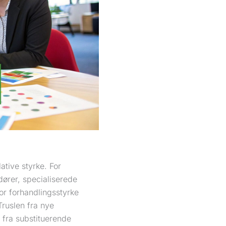
tive styrke. For
dører, specialiserede
or forhandlingsstyrke
Truslen fra nye
 fra substituerende