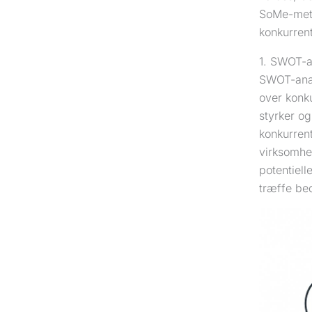
SoMe-metr
konkurren
1. SWOT-a
SWOT-analy
over konk
styrker og
konkurren
virksomhed
potentiell
træffe be