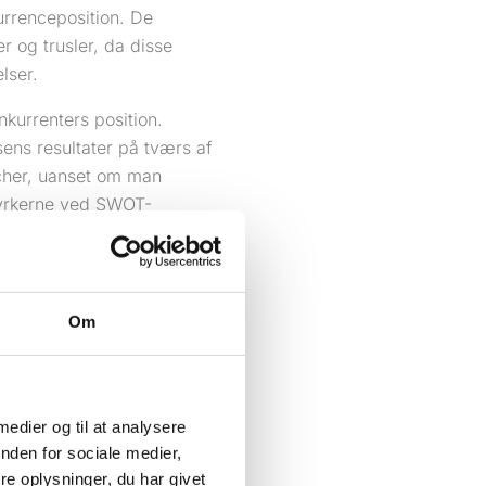
urrenceposition. De
 og trusler, da disse
lser.
nkurrenters position.
sens resultater på tværs af
ncher, uanset om man
tyrkerne ved SWOT-
n reagere strategisk på
repræsentere en mulighed
Om
e, hvilke søgeord de
n afdække værdifuld
entificere muligheder og
 medier og til at analysere
nden for sociale medier,
-understøttelse kan
e oplysninger, du har givet