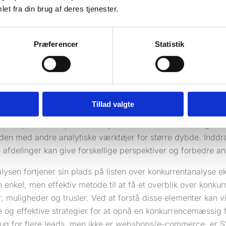
live subjektiv. Da det er en statisk analyse, kræver den re
et fra din brug af deres tjenester.
e ændringer i markedet. Derudover er der en risiko for at o
eforhold, og analysen mangler ofte prioritering af faktorer e
Præferencer
Statistik
 på succesfuld implementering af SWOT-analyse inkluderer
-analyser afdækkede Pepsis svaghed i mindre global distrib
eret produktportefølje. Netflix brugte også SWOT-analyse til
r deres strategiske skift til original indholdsproduktion.
Tillad valgte
mest muligt ud af en SWOT-analyse, anbefales det at indsamle
e subjektivitet. Opdater analysen kvartalsvis for at fange
den med andre analytiske værktøjer for større dybde. Inddra
e afdelinger kan give forskellige perspektiver og forbedre an
ysen fortjener sin plads på listen over konkurrentanalyse e
n enkel, men effektiv metode til at få et overblik over konkur
, muligheder og trusler. Ved at forstå disse elementer kan 
e og effektive strategier for at opnå en konkurrencemæssig 
rug for flere leads, men ikke er webshops/e-commerce, er 