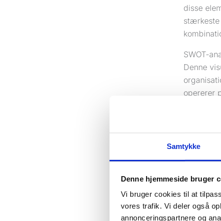
disse ele
stærkeste 
kombinatio
SWOT-analy
Denne visu
organisati
opererer 
analysen 
konkurren
for din v
Samtykke
For at for
rangerer 
informati
Denne hjemmeside bruger c
huller i di
Vi bruger cookies til at tilpas
vores trafik. Vi deler også 
Der er do
annonceringspartnere og anal