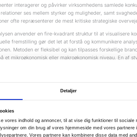
menter interagerer og påvirker virksomhedens samlede konk
relationer ses mellem styrker og muligheder, samt svagheder
ner ofte repræsenterer de mest kritiske strategiske overveje
sen anvender en fire-kvadrant struktur til at visualisere ko
elle fremstilling gør det let at forstå og kommunikere analy
onen. Metoden er fleksibel og kan tilpasses forskellige bra
på et mikroøkonomisk eller makroøkonomisk niveau. En af s
er dens evne til at fremhæve områder, hvor virksomheden ka
ternes position. For eksempel kan en konkurrents svaghed 
irksomhed.
Detaljer
stå din konkurrents online synlighed, er det essentielt at vid
på og målretter mod. En dybdegående
keyword research
ka
on om konkurrenternes SEO-strategi og hjælpe dig med at id
ookies
n egen strategi.
se vores indhold og annoncer, til at vise dig funktioner til sociale
oplysninger om din brug af vores hjemmeside med vores partnere i
g også ulemper ved SWOT-analysen. Uden tilstrækkelig data
ysepartnere. Vores partnere kan kombinere disse data med andr