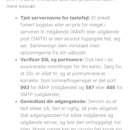
mere besvær.
Tjek servernavne for tastefejl:
Et enkelt
forkert bogstav eller en prik for meget i
serveren til indgående (IMAP) eller udgående
post (SMTP) er den absolut hyppigste fejl, jeg
ser. Sammenlign dem minutiøst med
oplysningerne fra din udbyder.
Verificer SSL og portnumre:
Dyk ned i de
avancerede indstillinger for din konto. Sørg for,
at SSL er slået til, og at portnumrene er
korrekte. Som tommelfingerregel er det port
993
for IMAP (indgående) og
587
eller
465
for
SMTP (udgående).
Genindtast din adgangskode:
Selvom du er
helt
sikker på, den er rigtig, så prøv alligevel.
Slet adgangskoden for både indgående og
udgående server, og tast den omhyggeligt ind
igen. Nogle gange kan en usynlig fejl snige sig