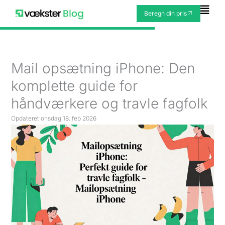
Gå
Fly
Beregn din pris
til
Me
indholdet
Mail opsætning iPhone: Den
komplette guide for
håndværkere og travle fagfolk
Opdateret
onsdag 18. feb 2026