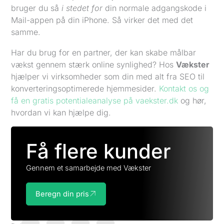
bruger du så
i stedet for
din normale adgangskode i
Mail-appen på din iPhone. Så virker det med det
samme.
Har du brug for en partner, der kan skabe målbar
vækst gennem stærk online synlighed? Hos
Vækster
hjælper vi virksomheder som din med alt fra SEO til
konverteringsoptimerede hjemmesider.
Kontakt os og
få en gratis potentialeanalyse på vaekster.dk
og hør,
hvordan vi kan hjælpe dig.
Få flere kunder
Gennem et samarbejde med Vækster
Beregn din pris