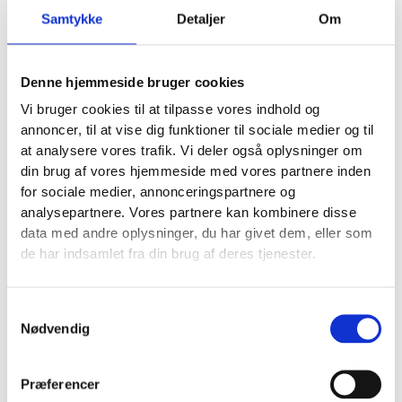
STARTTLS/TLS
eller port
465
med
SSL
.
Samtykke
Detaljer
Om
At slå SSL til er ikke valgfrit – det er en nødvendighed
for at beskytte din kommunikation mod nysgerrige
Denne hjemmeside bruger cookies
øjne. Når du har tastet alt korrekt ind, vil din iPhone
Vi bruger cookies til at tilpasse vores indhold og
verificere indstillingerne, og vupti, så er din
annoncer, til at vise dig funktioner til sociale medier og til
professionelle mail klar til brug.
at analysere vores trafik. Vi deler også oplysninger om
din brug af vores hjemmeside med vores partnere inden
Sådan løser du de mest almindelige mailproblemer
for sociale medier, annonceringspartnere og
Selv med den bedste vejledning kan teknikken drille.
analysepartnere. Vores partnere kan kombinere disse
En
mail opsætning på iPhone
, der pludselig ikke
data med andre oplysninger, du har givet dem, eller som
virker, er utroligt frustrerende – især når du står midt
de har indsamlet fra din brug af deres tjenester.
i en travl arbejdsdag og venter på en vigtig besked
fra en kunde.
Samtykkevalg
Fejlmeddelelser som “Adgangskoden er forkert” eller
Nødvendig
den klassiske “Kan ikke bekræfte serveridentitet” er
noget, de fleste af os har bandet over. Hos Vækster
Præferencer
ser jeg, at de samme få problemer går igen hos