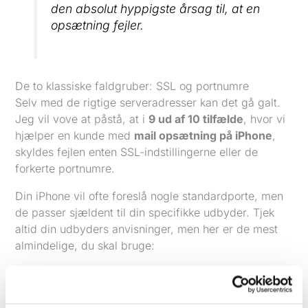
den absolut hyppigste årsag til, at en
opsætning fejler.
De to klassiske faldgruber: SSL og portnumre
Selv med de rigtige serveradresser kan det gå galt.
Jeg vil vove at påstå, at i
9 ud af 10 tilfælde
, hvor vi
hjælper en kunde med
mail opsætning på iPhone
,
skyldes fejlen enten SSL-indstillingerne eller de
forkerte portnumre.
Din iPhone vil ofte foreslå nogle standardporte, men
de passer sjældent til din specifikke udbyder. Tjek
altid din udbyders anvisninger, men her er de mest
almindelige, du skal bruge:
Indgående (IMAP):
Port
993
med
SSL
slået til.
SSL krypterer forbindelsen og sikrer din mail.
Udgående (SMTP):
Port
587
med