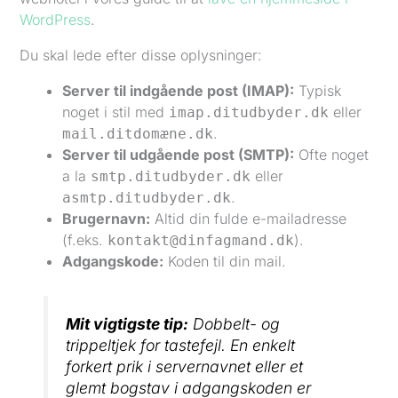
WordPress
.
Du skal lede efter disse oplysninger:
Server til indgående post (IMAP):
Typisk
noget i stil med
eller
imap.ditudbyder.dk
.
mail.ditdomæne.dk
Server til udgående post (SMTP):
Ofte noget
a la
eller
smtp.ditudbyder.dk
.
asmtp.ditudbyder.dk
Brugernavn:
Altid din fulde e-mailadresse
(f.eks.
).
kontakt@dinfagmand.dk
Adgangskode:
Koden til din mail.
Mit vigtigste tip:
Dobbelt- og
trippeltjek for tastefejl. En enkelt
forkert prik i servernavnet eller et
glemt bogstav i adgangskoden er