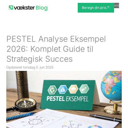
Gå
Fly
Beregn din pris
til
Me
indholdet
PESTEL Analyse Eksempel
2026: Komplet Guide til
Strategisk Succes
Opdateret
torsdag 5. jun 2025