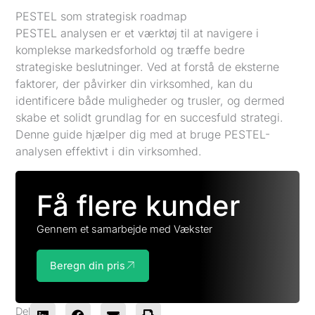
PESTEL som strategisk roadmap
PESTEL analysen er et værktøj til at navigere i
komplekse markedsforhold og træffe bedre
strategiske beslutninger. Ved at forstå de eksterne
faktorer, der påvirker din virksomhed, kan du
identificere både muligheder og trusler, og dermed
skabe et solidt grundlag for en succesfuld strategi.
Denne guide hjælper dig med at bruge PESTEL-
analysen effektivt i din virksomhed.
Få flere kunder
Gennem et samarbejde med Vækster
Beregn din pris
Del