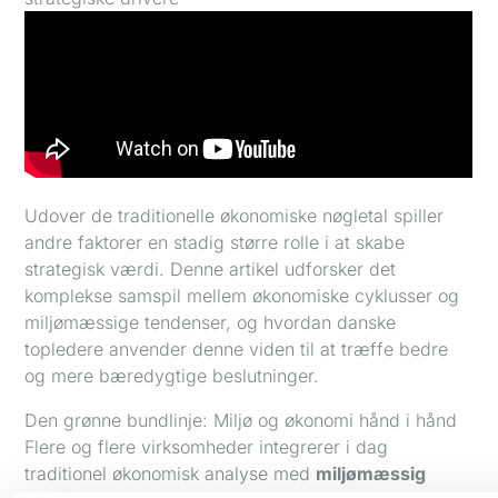
Udover de traditionelle økonomiske nøgletal spiller
andre faktorer en stadig større rolle i at skabe
strategisk værdi. Denne artikel udforsker det
komplekse samspil mellem økonomiske cyklusser og
miljømæssige tendenser, og hvordan danske
topledere anvender denne viden til at træffe bedre
og mere bæredygtige beslutninger.
Den grønne bundlinje: Miljø og økonomi hånd i hånd
Flere og flere virksomheder integrerer i dag
traditionel økonomisk analyse med
miljømæssig