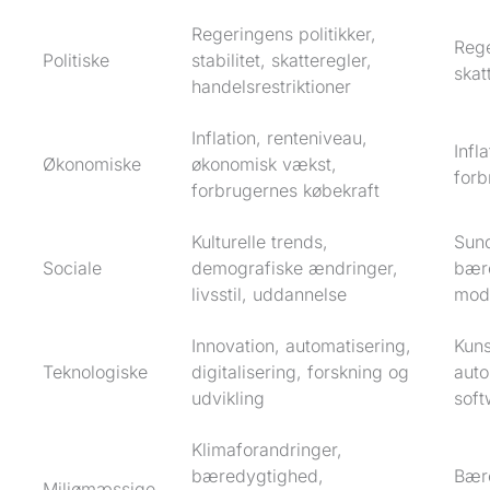
Regeringens politikker,
Rege
Politiske
stabilitet, skatteregler,
skat
handelsrestriktioner
Inflation, renteniveau,
Infl
Økonomiske
økonomisk vækst,
forb
forbrugernes købekraft
Kulturelle trends,
Sun
Sociale
demografiske ændringer,
bær
livsstil, uddannelse
mod
Innovation, automatisering,
Kuns
Teknologiske
digitalisering, forskning og
auto
udvikling
soft
Klimaforandringer,
bæredygtighed,
Bær
Miljømæssige