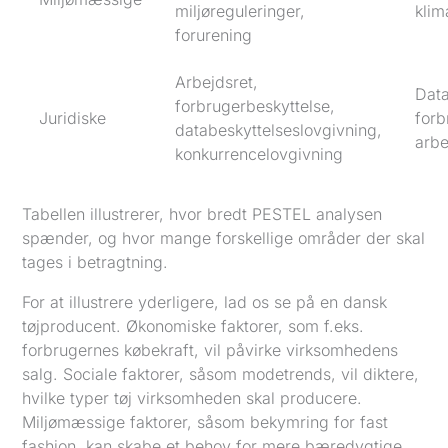
miljøreguleringer,
klim
forurening
Arbejdsret,
Data
forbrugerbeskyttelse,
Juridiske
forb
databeskyttelseslovgivning,
arbe
konkurrencelovgivning
Tabellen illustrerer, hvor bredt PESTEL analysen
spænder, og hvor mange forskellige områder der skal
tages i betragtning.
For at illustrere yderligere, lad os se på en dansk
tøjproducent. Økonomiske faktorer, som f.eks.
forbrugernes købekraft, vil påvirke virksomhedens
salg. Sociale faktorer, såsom modetrends, vil diktere,
hvilke typer tøj virksomheden skal producere.
Miljømæssige faktorer, såsom bekymring for fast
fashion, kan skabe et behov for mere bæredygtige