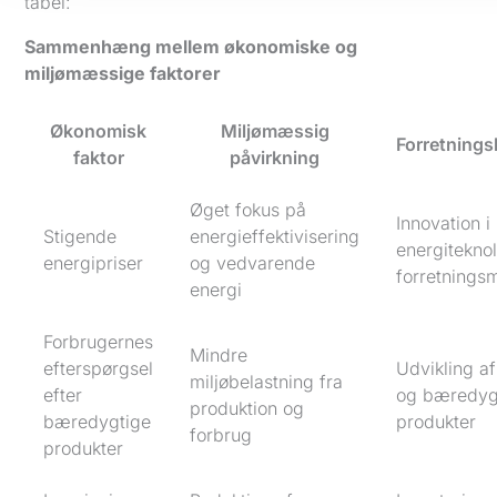
tabel:
Sammenhæng mellem økonomiske og
miljømæssige faktorer
Økonomisk
Miljømæssig
Forretning
faktor
påvirkning
Øget fokus på
Innovation i
Stigende
energieffektivisering
energitekno
energipriser
og vedvarende
forretnings
energi
Forbrugernes
Mindre
efterspørgsel
Udvikling af
miljøbelastning fra
efter
og bæredyg
produktion og
bæredygtige
produkter
forbrug
produkter