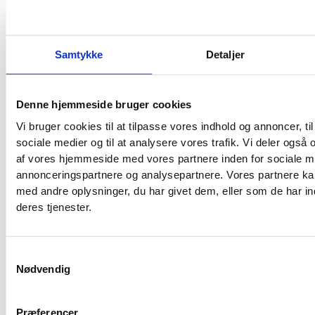
indsigt
. Denne tilgang giver en forståelse af, hvordan
miljømæssige faktorer kan påvirke den økonomiske
præstation, både positivt og negativt. Investeringer i
grøn teknologi kan for eksempel føre til lavere
Samtykke
Detaljer
driftsomkostninger og et forbedret brand image,
hvilket i sidste ende kan styrke bundlinjen.
Denne hjemmeside bruger cookies
Omvendt kan manglende fokus på miljømæssige
Vi bruger cookies til at tilpasse vores indhold og annoncer, til 
risici, såsom klimaforandringer, medføre dyrebare
sociale medier og til at analysere vores trafik. Vi deler også
konsekvenser.
af vores hjemmeside med vores partnere inden for sociale m
annonceringspartnere og analysepartnere. Vores partnere k
Virksomheder, der investerer i energieffektivisering,
med andre oplysninger, du har givet dem, eller som de har in
er et konkret eksempel på dette. Ved at reducere
deres tjenester.
deres energiforbrug sparer de ikke kun penge, men
mindsker også deres miljøpåvirkning. Denne dobbelte
gevinst er attraktiv for både investorer og forbrugere.
Samtykkevalg
B2B leadgenerering
kan hjælpe med at tiltrække
Nødvendig
kunder, der værdsætter bæredygtighed.
Strategier for en bæredygtig fremtid
Præferencer