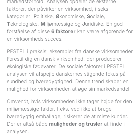
markedsforhold. Analysen opdeler de eksterne
faktorer, der påvirker en virksomhed, i seks
kategorier:
P
olitiske,
Ø
konomiske,
S
ociale,
T
eknologiske,
M
iljømæssige og
J
uridiske. En god
forståelse af disse
6 faktorer
kan være afgørende for
en virksomheds succes.
PESTEL i praksis: eksempler fra danske virksomheder
Forestil dig en dansk virksomhed, der producerer
økologiske fødevarer. De sociale faktorer i PESTEL
analysen vil afspejle danskernes stigende fokus på
sundhed og bæredygtighed. Denne trend skaber en
mulighed for virksomheden at øge sin markedsandel.
Omvendt, hvis virksomheden ikke tager højde for den
miljømæssige faktor, f.eks. ved ikke at bruge
bæredygtig emballage, risikerer de at miste kunder.
Der er altså både
muligheder og trusler
at finde i
analysen.