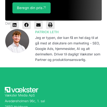
Beregn din pris
Del
PATRICK LETH
Jeg er typen, der kan få en hel dag til at
gå med at diskutere om marketing - SEO,
Google Ads, hjemmesider, AI og alt
derimellem. Driver til dagligt Vækster som
Partner og produktionsansvarlig.
Vækster Media ApS
Avedøreholmen 96c, 1. sal
2650 Hvidovre