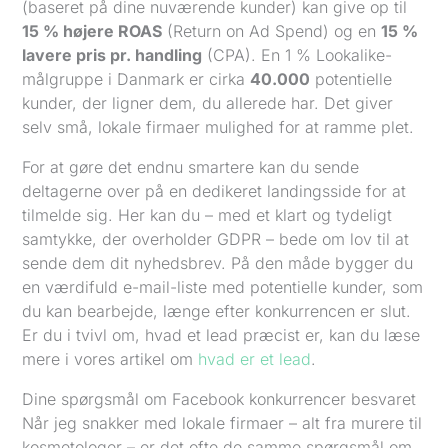
(baseret på dine nuværende kunder) kan give op til
15 % højere ROAS
(Return on Ad Spend) og en
15 %
lavere pris pr. handling
(CPA). En 1 % Lookalike-
målgruppe i Danmark er cirka
40.000
potentielle
kunder, der ligner dem, du allerede har. Det giver
selv små, lokale firmaer mulighed for at ramme plet.
For at gøre det endnu smartere kan du sende
deltagerne over på en dedikeret landingsside for at
tilmelde sig. Her kan du – med et klart og tydeligt
samtykke, der overholder GDPR – bede om lov til at
sende dem dit nyhedsbrev. På den måde bygger du
en værdifuld e-mail-liste med potentielle kunder, som
du kan bearbejde, længe efter konkurrencen er slut.
Er du i tvivl om, hvad et lead præcist er, kan du læse
mere i vores artikel om
hvad er et lead
.
Dine spørgsmål om Facebook konkurrencer besvaret
Når jeg snakker med lokale firmaer – alt fra murere til
kosmetologer – er det ofte de samme spørgsmål om