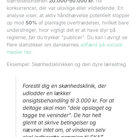
størrelsesordenen
20.000-50.000 kr.
for
konkurrencer, der var ulovlige eller vildledende. En
analyse viser, at aktiv håndhævelse potentielt stopper
op mod
50%
af planlagte overtrædelser, hvilket bare
understreger, hvor vigtigt det er at have styr på
reglerne,
før
du trykker "publicer". Du kan i øvrigt se
flere statistikker om danskernes
adfærd på sociale
medier her
.
Eksempel: Skønhedsklinikken og den dyre lærestreg
Forestil dig en skønhedsklinik, der
udlodder en lækker
ansigtsbehandling til 3.000 kr. For at
deltage skal man "dele opslaget og
tagge tre veninder". De har helt
glemt at skrive betingelser og
nævner intet om, at vinderen selv