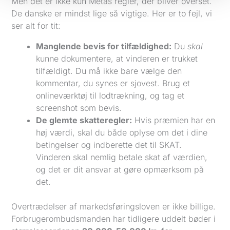
Men det er ikke kun Metas regler, der bliver overset.
De danske er mindst lige så vigtige. Her er to fejl, vi
ser alt for tit:
Manglende bevis for tilfældighed:
Du
skal
kunne dokumentere, at vinderen er trukket
tilfældigt. Du må ikke bare vælge den
kommentar, du synes er sjovest. Brug et
onlineværktøj til lodtrækning, og tag et
screenshot som bevis.
De glemte skatteregler:
Hvis præmien har en
høj værdi, skal du både oplyse om det i dine
betingelser og indberette det til SKAT.
Vinderen skal nemlig betale skat af værdien,
og det er dit ansvar at gøre opmærksom på
det.
Overtrædelser af markedsføringsloven er ikke billige.
Forbrugerombudsmanden har tidligere uddelt bøder i