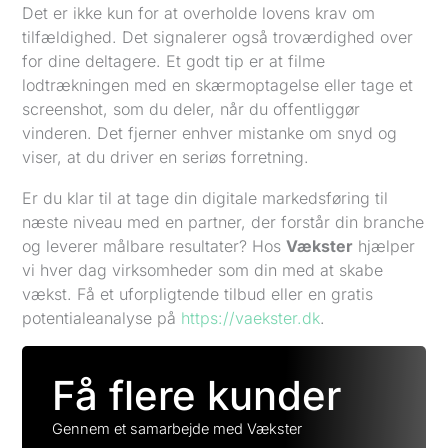
Det er ikke kun for at overholde lovens krav om
tilfældighed. Det signalerer også troværdighed over
for dine deltagere. Et godt tip er at filme
lodtrækningen med en skærmoptagelse eller tage et
screenshot, som du deler, når du offentliggør
vinderen. Det fjerner enhver mistanke om snyd og
viser, at du driver en seriøs forretning.
Er du klar til at tage din digitale markedsføring til
næste niveau med en partner, der forstår din branche
og leverer målbare resultater? Hos
Vækster
hjælper
vi hver dag virksomheder som din med at skabe
vækst. Få et uforpligtende tilbud eller en gratis
potentialeanalyse på
https://vaekster.dk
.
Få flere kunder
Gennem et samarbejde med Vækster