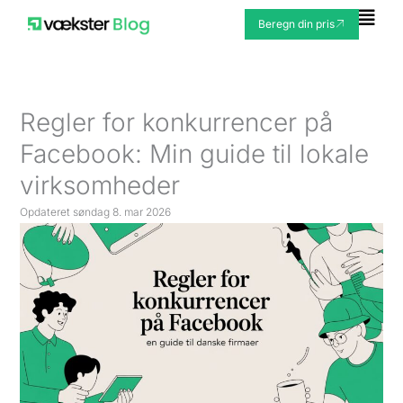
Gå
Fly
Beregn din pris
til
Me
indholdet
Regler for konkurrencer på
Facebook: Min guide til lokale
virksomheder
Opdateret
søndag 8. mar 2026