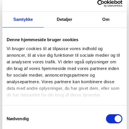
under dette opslag.
Denne konkurrence er ikke sponsoreret,
administreret af eller associeret med
Samtykke
Detaljer
Om
Facebook.
De her betingelser er simple, lette at forstå og
Denne hjemmeside bruger cookies
dækker alle de juridiske krav. Ved at bruge en
skabelon som denne beskytter du din forretning og
Vi bruger cookies til at tilpasse vores indhold og
annoncer, til at vise dig funktioner til sociale medier og til
giver alle en god og fair oplevelse.
at analysere vores trafik. Vi deler også oplysninger om
Pas på de dyre begynderfejl
din brug af vores hjemmeside med vores partnere inden
Hos Vækster har vi set det ske igen og igen: En lokal
for sociale medier, annonceringspartnere og
virksomhedsejer, der i bedste mening starter en
analysepartnere. Vores partnere kan kombinere disse
Facebook-konkurrence, men ender med en rød næse.
data med andre oplysninger, du har givet dem, eller som
Fælderne er mange, og konsekvenserne er ikke for
de har indsamlet fra din brug af deres tjenester.
sjov. Det kan være alt fra spildte annoncekroner til et
skadet omdømme og i værste fald en bøde, der
Samtykkevalg
virkelig kan mærkes.
Nødvendig
Jeg vil her dele de mest klassiske fejl, jeg ser ude i