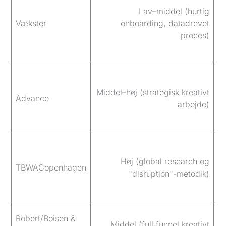
Lav–middel (hurtig
M
Vækster
onboarding, datadrevet
k
proces)
a
Middel–høj (strategisk kreativt
H
Advance
arbejde)
l
Hø
Høj (global research og
TBWACopenhagen
en
"disruption"-metodik)
in
Robert/Boisen &
M
Middel (full‑funnel kreativt