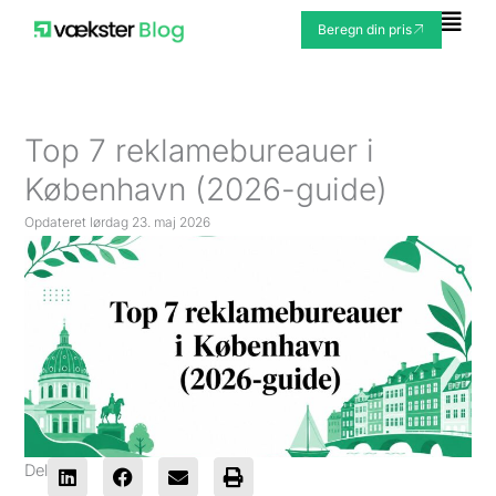
Gå
Fly
Beregn din pris
til
Me
indholdet
Top 7 reklamebureauer i
København (2026-guide)
Opdateret
lørdag 23. maj 2026
Del