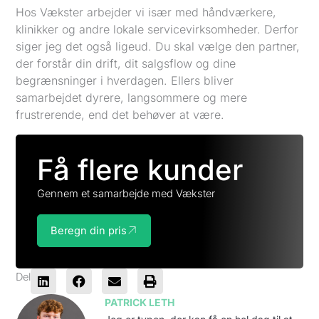
Hos Vækster arbejder vi især med håndværkere,
klinikker og andre lokale servicevirksomheder. Derfor
siger jeg det også ligeud. Du skal vælge den partner,
der forstår din drift, dit salgsflow og dine
begrænsninger i hverdagen. Ellers bliver
samarbejdet dyrere, langsommere og mere
frustrerende, end det behøver at være.
Få flere kunder
Gennem et samarbejde med Vækster
Beregn din pris
Del
PATRICK LETH