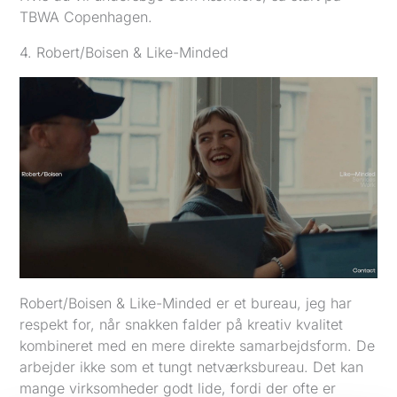
TBWA Copenhagen.
4. Robert/Boisen & Like-Minded
Robert/Boisen & Like-Minded er et bureau, jeg har
respekt for, når snakken falder på kreativ kvalitet
kombineret med en mere direkte samarbejdsform. De
arbejder ikke som et tungt netværksbureau. Det kan
mange virksomheder godt lide, fordi der ofte er