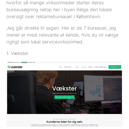
hvorfor så mange virksomheder starter deres
bureausøgning netop her i byen ifølge den lokale
oversigt over reklamebureauer i København.
Jeg går direkte til sagen. Her er de 7 bureauer, jeg
mener er mest relevante at kende, hvis du vil vælge
rigtigt som lokal servicevirksomhed.
1. Vækster