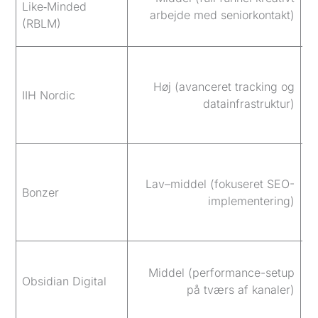
Like‑Minded
pr
arbejde med seniorkontakt)
(RBLM)
re
Hø
Høj (avanceret tracking og
r
IIH Nordic
datainfrastruktur)
g
l
M
Lav–middel (fokuseret SEO-
Bonzer
ek
implementering)
k
M
Middel (performance-setup
Obsidian Digital
re
på tværs af kanaler)
a