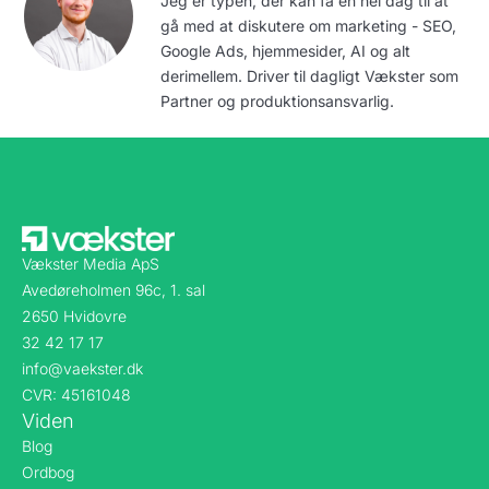
Jeg er typen, der kan få en hel dag til at
gå med at diskutere om marketing - SEO,
Google Ads, hjemmesider, AI og alt
derimellem. Driver til dagligt Vækster som
Partner og produktionsansvarlig.
Vækster Media ApS
Avedøreholmen 96c, 1. sal
2650 Hvidovre
32 42 17 17
info@vaekster.dk
CVR: 45161048
Viden
Blog
Ordbog