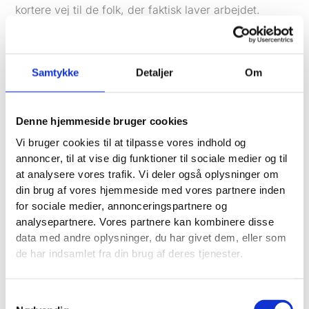
kortere vej til de folk, der faktisk laver arbejdet.
Samtidig er de ikke bare “de kreative”. De arbejder
bredt med idé, aktivering, digitalt og produktion. Det
gør dem interessante for mellemstore virksomheder,
Samtykke
Detaljer
Om
som vil have mere kant i deres markedsføring uden at
drukne i lag af proces.
Denne hjemmeside bruger cookies
Hvor de skiller sig ud
Vi bruger cookies til at tilpasse vores indhold og
På image-siden er de også blandt de bureauer, der
annoncer, til at vise dig funktioner til sociale medier og til
bliver lagt mærke til. En dansk brancheliste fra
at analysere vores trafik. Vi deler også oplysninger om
Markedsføring placerer &Co., Accenture Song, Kunde
din brug af vores hjemmeside med vores partnere inden
& Co, Pong og Robert/Boisen & Like-minded i toppen
for sociale medier, annonceringspartnere og
blandt de bedst brandede reklamebureauer i
analysepartnere. Vores partnere kan kombinere disse
Danmark i 2024/2025. Det er værd at bemærke,
data med andre oplysninger, du har givet dem, eller som
fordi et stærkt image i den branche ofte hænger
de har indsamlet fra din brug af deres tjenester.
sammen med evnen til at kombinere strategi,
kreativitet og effekt
ifølge oversigten hos
Markedsføring
.
Samtykkevalg