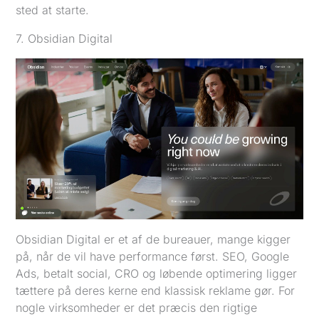
sted at starte.
7. Obsidian Digital
Obsidian Digital er et af de bureauer, mange kigger
på, når de vil have performance først. SEO, Google
Ads, betalt social, CRO og løbende optimering ligger
tættere på deres kerne end klassisk reklame gør. For
nogle virksomheder er det præcis den rigtige