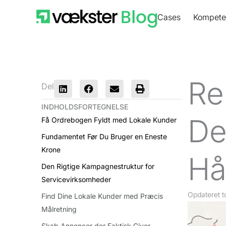
Gå
Cases
Kompete
til
indholdet
Re
Del
INDHOLDSFORTEGNELSE
De
Få Ordrebogen Fyldt med Lokale Kunder
Fundamentet Før Du Bruger en Eneste
Krone
Hå
Den Rigtige Kampagnestruktur for
Servicevirksomheder
Opdateret
t
Find Dine Lokale Kunder med Præcis
Målretning
Skab Annoncer der Faktisk Giver