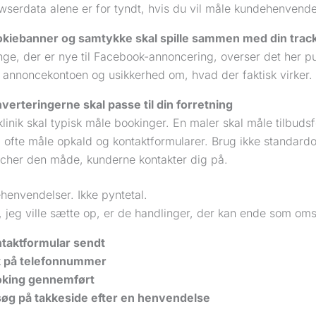
wserdata alene er for tyndt, hvis du vil måle kundehenvendel
kiebanner og samtykke skal spille sammen med din trac
ge, der er nye til Facebook-annoncering, overser det her pu
 i annoncekontoen og usikkerhed om, hvad der faktisk virker.
verteringerne skal passe til din forretning
klinik skal typisk måle bookinger. En maler skal måle tilbuds
l ofte måle opkald og kontaktformularer. Brug ikke standard
cher den måde, kunderne kontakter dig på.
henvendelser. Ikke pyntetal.
, jeg ville sætte op, er de handlinger, der kan ende som om
taktformular sendt
k på telefonnummer
king gennemført
øg på takkeside efter en henvendelse