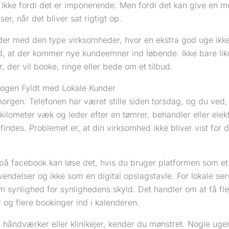
Ikke fordi det er imponerende. Men fordi det kan give en me
er, når det bliver sat rigtigt op.
der med den type virksomheder, hvor en ekstra god uge ikke
, at der kommer nye kundeemner ind løbende. Ikke bare likes
 der vil booke, ringe eller bede om et tilbud.
ogen Fyldt med Lokale Kunder
gen. Telefonen har været stille siden torsdag, og du ved, a
kilometer væk og leder efter en tømrer, behandler eller elekt
 findes. Problemet er, at din virksomhed ikke bliver vist for 
på facebook kan løse det, hvis du bruger platformen som et 
endelser og ikke som en digital opslagstavle. For lokale se
m synlighed for synlighedens skyld. Det handler om at få fle
 og flere bookinger ind i kalenderen.
r håndværker eller klinikejer, kender du mønstret. Nogle ug