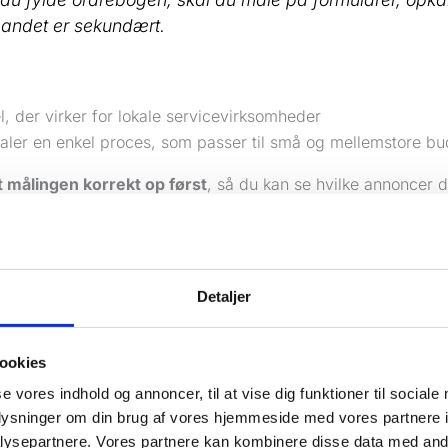
t andet er sekundært.
, der virker for lokale servicevirksomheder
aler en enkel proces, som passer til små og mellemstore bu
 målingen korrekt op først
, så du kan se hvilke annoncer d
vendelser
g et kampagnemål med fokus på leads
, så Meta ikke brug
ræns dit område skarpt
, så du kun betaler for mennesker, d
der
Detaljer
 annoncer med én klar ydelse og én klar handling
, så folk
byder
ookies
g op og juster hver uge
, så du får flere henvendelser ud 
se vores indhold og annoncer, til at vise dig funktioner til sociale
e avanceret. Det skal bare sættes rigtigt op fra starten. Så 
oplysninger om din brug af vores hjemmeside med vores partnere i
n stabil kanal til lokale kundeemner i stedet for endnu en ud
ysepartnere. Vores partnere kan kombinere disse data med andr