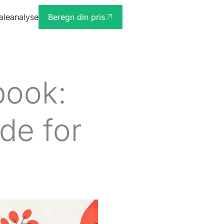
ialeanalyse
Beregn din pris
book:
de for