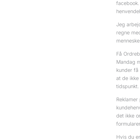
facebook. 
henvendels
Jeg arbej
regne med
mennesker,
Få Ordreb
Mandag mor
kunder få 
at de ikke
tidspunkt.
Reklamer 
kundehenv
det ikke o
formularer
Hvis du e