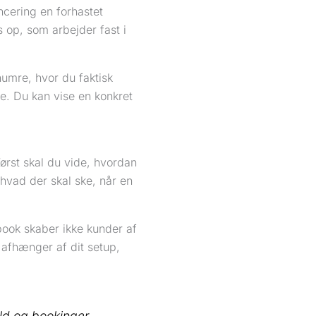
ncering en forhastet
s op, som arbejder fast i
numre, hvor du faktisk
e. Du kan vise en konkret
Først skal du vide, hvordan
hvad der skal ske, når en
book skaber ikke kunder af
afhænger af dit setup,
ld og bookinger.