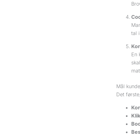
Bro
Coo
Man
tal
Kon
En 
ska
mat
Mål kunde
Det første
Kon
Kli
Boo
Bes