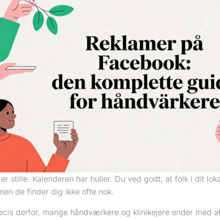
er stille. Kalenderen har huller. Du ved godt, at folk i dit lo
men de finder dig ikke ofte nok.
æcis derfor, mange håndværkere og klinikejere ender med a