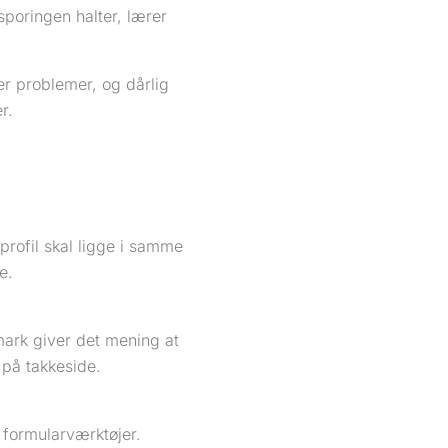
sporingen halter, lærer
r problemer, og dårlig
r.
rofil skal ligge i samme
e.
mark giver det mening at
på takkeside.
 formularværktøjer.