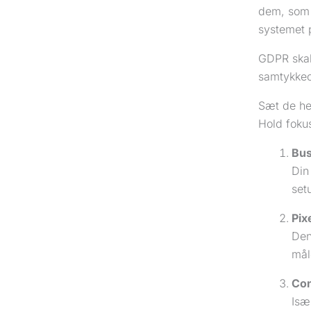
dem, som a
systemet 
GDPR skal
samtykkeo
Sæt de her
Hold fokus
Bus
Din
set
Pix
Den
mål
Con
Isæ