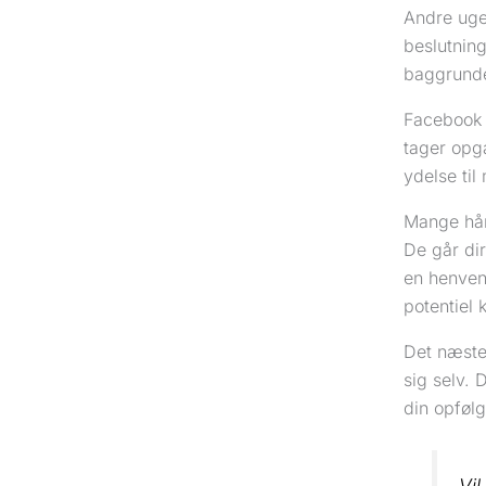
Andre uger
beslutning
baggrunde
Facebook e
tager opg
ydelse til
Mange hånd
De går dir
en henven
potentiel 
Det næste
sig selv.
din opfølg
Vi