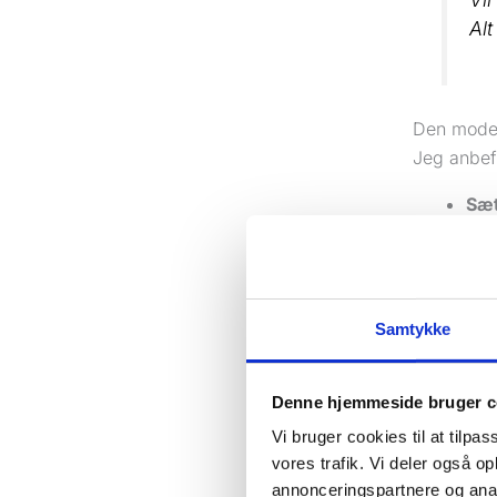
Al
Den model
Jeg anbef
Sæt
hen
Væl
Afg
kun
Samtykke
Lav
til
Denne hjemmeside bruger c
Føl
Vi bruger cookies til at tilpas
Det er ikk
vores trafik. Vi deler også 
facebook e
annonceringspartnere og anal