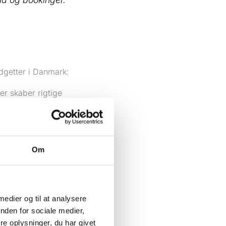
dgetter i Danmark:
er skaber rigtige
er budgettet på tom trafik
er realistisk kan blive
Om
 hurtigt forstår, hvad du
af det samme budget
 medier og til at analysere
bliver reklamer på
nden for sociale medier,
gift, du håber virker.
e oplysninger, du har givet