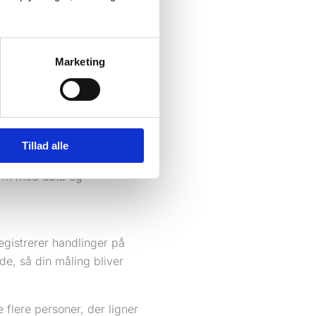
og rækkevidde, men du
lse. Det er præcis dér,
Marketing
ikke kan se, hvilke
r ikke vide, hvad der skal
Tillad alle
registrerer handlinger på
e, så din måling bliver
e flere personer, der ligner