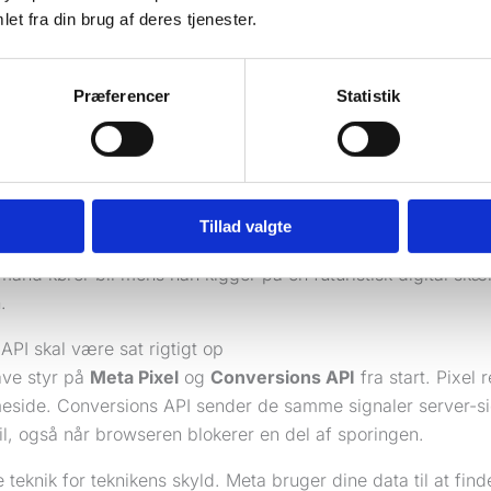
et fra din brug af deres tjenester.
et Før Du Bruger en Eneste Krone
rgen. Telefonen ringer ikke. Du åbner Meta Ads, ser klik 
ig ikke, om annoncerne giver en eneste rigtig kundehenvende
Præferencer
Statistik
ksomhedsejere brænder budget af.
er sjældent annoncen først. Problemet er målingen. Hvis du 
der skaber formularer, opkald eller bookinger, kan du helle
Tillad valgte
for, og hvad der skal stoppes.
API skal være sat rigtigt op
ave styr på
Meta Pixel
og
Conversions API
fra start. Pixel 
eside. Conversions API sender de samme signaler server-sid
l, også når browseren blokerer en del af sporingen.
e teknik for teknikens skyld. Meta bruger dine data til at find