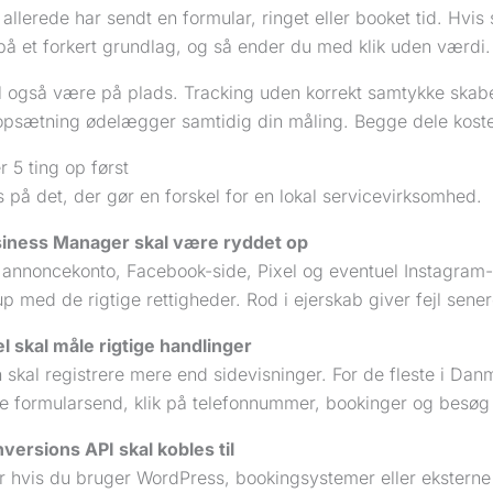
llerede har sendt en formular, ringet eller booket tid. Hvis 
på et forkert grundlag, og så ender du med klik uden værdi.
 også være på plads. Tracking uden korrekt samtykke skabe
psætning ødelægger samtidig din måling. Begge dele koste
 5 ting op først
 på det, der gør en forskel for en lokal servicevirksomhed.
iness Manager skal være ryddet op
 annoncekonto, Facebook-side, Pixel og eventuel Instagram-p
up med de rigtige rettigheder. Rod i ejerskab giver fejl sener
el skal måle rigtige handlinger
 skal registrere mere end sidevisninger. For de fleste i Dan
e formularsend, klik på telefonnummer, bookinger og besøg 
versions API skal kobles til
r hvis du bruger WordPress, bookingsystemer eller eksterne