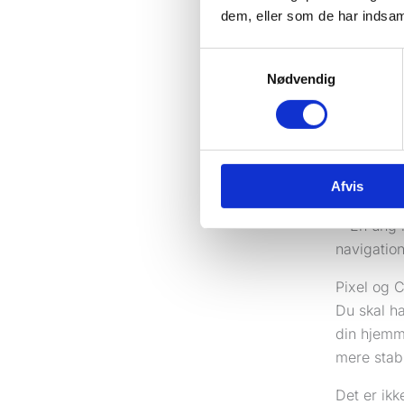
dem, eller som de har indsaml
Fundament
Mandag mo
Samtykkevalg
aner stad
Nødvendig
mange vir
Problemet 
kampagner 
Afvis
skrues op 
Pixel og C
Du skal h
din hjemm
mere stabi
Det er ikk