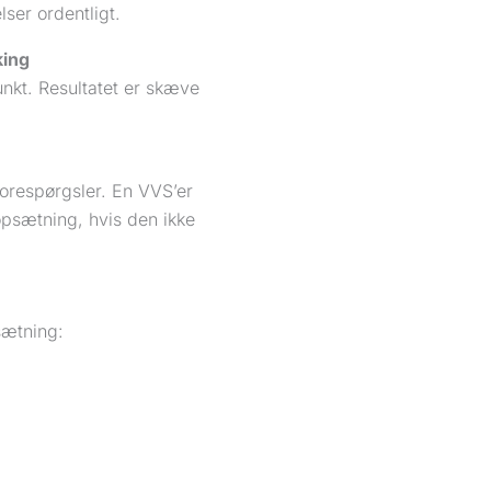
ser ordentligt.
king
nkt. Resultatet er skæve
forespørgsler. En VVS’er
opsætning, hvis den ikke
sætning: