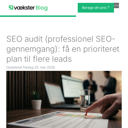
Gå
Fly
Beregn din pris
til
Me
indholdet
SEO audit (professionel SEO-
gennemgang): få en prioriteret
plan til flere leads
Opdateret
fredag 20. mar 2026