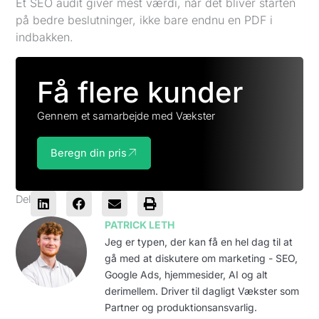
Et SEO audit giver mest værdi, når det bliver starten
på bedre beslutninger, ikke bare endnu en PDF i
indbakken.
Få flere kunder
Gennem et samarbejde med Vækster
Beregn din pris
Del
PATRICK LETH
Jeg er typen, der kan få en hel dag til at
gå med at diskutere om marketing - SEO,
Google Ads, hjemmesider, AI og alt
derimellem. Driver til dagligt Vækster som
Partner og produktionsansvarlig.