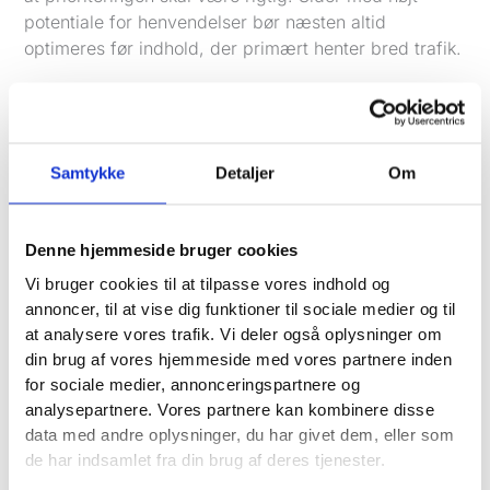
potentiale for henvendelser bør næsten altid
optimeres før indhold, der primært henter bred trafik.
Et godt audit ser blandt andet på, om der mangler
indhold til bestemte ydelser, byer eller søgehensigter.
Det ser også på, om eksisterende sider kan løftes
med bedre struktur, stærkere overskrifter, skarpere
Samtykke
Detaljer
Om
tekster og tydeligere call to action.
Typiske fund i denne del er ofte:
Denne hjemmeside bruger cookies
Tynde servicesider
Vi bruger cookies til at tilpasse vores indhold og
Uklare overskrifter
annoncer, til at vise dig funktioner til sociale medier og til
at analysere vores trafik. Vi deler også oplysninger om
Manglende lokale landingssider
din brug af vores hjemmeside med vores partnere inden
For svage call to action
for sociale medier, annonceringspartnere og
Sider med trafik, men ingen henvendelser
analysepartnere. Vores partnere kan kombinere disse
Indhold, der rammer forkert søgeintention
data med andre oplysninger, du har givet dem, eller som
de har indsamlet fra din brug af deres tjenester.
Fra audit til prioriteret handlingsplan