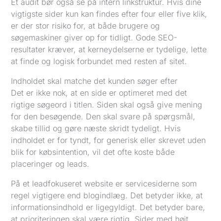
Et audit bør også se på intern linkstruktur. Hvis dine
vigtigste sider kun kan findes efter four eller five klik,
er der stor risiko for, at både brugere og
søgemaskiner giver op for tidligt. Gode SEO-
resultater kræver, at kerneydelserne er tydelige, lette
at finde og logisk forbundet med resten af sitet.
Indholdet skal matche det kunden søger efter
Det er ikke nok, at en side er optimeret med det
rigtige søgeord i titlen. Siden skal også give mening
for den besøgende. Den skal svare på spørgsmål,
skabe tillid og gøre næste skridt tydeligt. Hvis
indholdet er for tyndt, for generisk eller skrevet uden
blik for købsintention, vil det ofte koste både
placeringer og leads.
På et leadfokuseret website er servicesiderne som
regel vigtigere end blogindlæg. Det betyder ikke, at
informationsindhold er ligegyldigt. Det betyder bare,
at prioriteringen skal være rigtig. Sider med højt