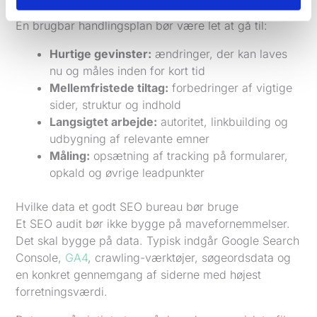
En brugbar handlingsplan bør være let at gå til:
Hurtige gevinster:
ændringer, der kan laves
nu og måles inden for kort tid
Mellemfristede tiltag:
forbedringer af vigtige
sider, struktur og indhold
Langsigtet arbejde:
autoritet, linkbuilding og
udbygning af relevante emner
Måling:
opsætning af tracking på formularer,
opkald og øvrige leadpunkter
Hvilke data et godt SEO bureau bør bruge
Et SEO audit bør ikke bygge på mavefornemmelser.
Det skal bygge på data. Typisk indgår Google Search
Console,
GA4
, crawling-værktøjer, søgeordsdata og
en konkret gennemgang af siderne med højest
forretningsværdi.