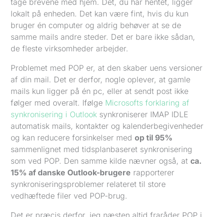
tage brevene med hjem. Det, du har hentet, ligger
lokalt på enheden. Det kan være fint, hvis du kun
bruger én computer og aldrig behøver at se de
samme mails andre steder. Det er bare ikke sådan,
de fleste virksomheder arbejder.
Problemet med POP er, at den skaber uens versioner
af din mail. Det er derfor, nogle oplever, at gamle
mails kun ligger på én pc, eller at sendt post ikke
følger med overalt. Ifølge
Microsofts forklaring af
synkronisering i Outlook
synkroniserer IMAP IDLE
automatisk mails, kontakter og kalenderbegivenheder
og kan reducere forsinkelser med
op til 95%
sammenlignet med tidsplanbaseret synkronisering
som ved POP. Den samme kilde nævner også, at
ca.
15% af danske Outlook-brugere
rapporterer
synkroniseringsproblemer relateret til store
vedhæftede filer ved POP-brug.
Det er præcis derfor, jeg næsten altid fraråder POP i