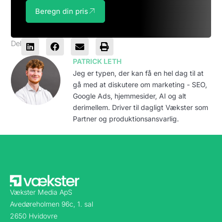
Beregn din pris
Del
PATRICK LETH
Jeg er typen, der kan få en hel dag til at
gå med at diskutere om marketing - SEO,
Google Ads, hjemmesider, AI og alt
derimellem. Driver til dagligt Vækster som
Partner og produktionsansvarlig.
Vækster Media ApS
Avedøreholmen 96c, 1. sal
2650 Hvidovre