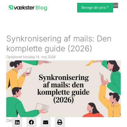
Gå
Fly
Beregn din pris
til
Me
indholdet
Synkronisering af mails: Den
komplette guide (2026)
Opdateret
torsdag 14. maj 2026
Del