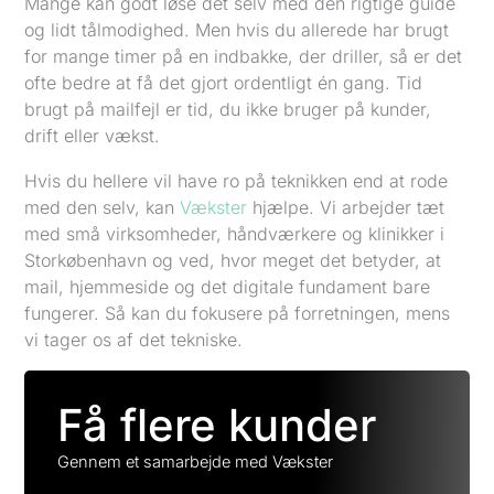
Mange kan godt løse det selv med den rigtige guide
og lidt tålmodighed. Men hvis du allerede har brugt
for mange timer på en indbakke, der driller, så er det
ofte bedre at få det gjort ordentligt én gang. Tid
brugt på mailfejl er tid, du ikke bruger på kunder,
drift eller vækst.
Hvis du hellere vil have ro på teknikken end at rode
med den selv, kan
Vækster
hjælpe. Vi arbejder tæt
med små virksomheder, håndværkere og klinikker i
Storkøbenhavn og ved, hvor meget det betyder, at
mail, hjemmeside og det digitale fundament bare
fungerer. Så kan du fokusere på forretningen, mens
vi tager os af det tekniske.
Få flere kunder
Gennem et samarbejde med Vækster