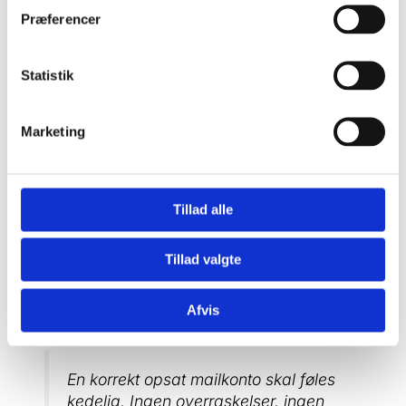
korrekte kontoforbindelse.
Præferencer
Det, der typisk går galt
Jeg ser især de samme fire fejl igen og igen:
Statistik
En gammel POP-konto ligger stadig i Outlook:
Så fortsætter computeren med at hente mails
Marketing
på den gamle måde.
Mobilen og computeren er sat op forskelligt:
Den ene bruger IMAP, den anden noget andet.
Der bliver brugt videresendelse i stedet for
Tillad alle
rigtig kontoopsætning:
Så ser det ud til at
virke, men mapper og sendt post bliver skæve.
Tillad valgte
Kontoen er oprettet flere gange i samme
program:
Det giver dubletter og mærkelig
Afvis
adfærd.
En korrekt opsat mailkonto skal føles
kedelig. Ingen overraskelser, ingen