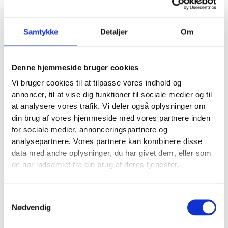
mailudbyder i stedet for at gætte.
Hvis du sidder med Microsoft 365 og Outlook og vil
Samtykke
Detaljer
Om
have en mere detaljeret gennemgang, har jeg samlet
det i denne guide til
Outlook mail opsætning
.
Denne hjemmeside bruger cookies
Gmail kan samle flere konti, men kræver ren
Vi bruger cookies til at tilpasse vores indhold og
opsætning
annoncer, til at vise dig funktioner til sociale medier og til
Mange små virksomheder bruger Gmail i browseren,
at analysere vores trafik. Vi deler også oplysninger om
også selv om de ikke har en ren Gmail-adresse. Det
din brug af vores hjemmeside med vores partnere inden
kan være en fordel, fordi Gmail giver et enkelt
for sociale medier, annonceringspartnere og
overblik. Men kun hvis kontoen er forbundet korrekt.
analysepartnere. Vores partnere kan kombinere disse
data med andre oplysninger, du har givet dem, eller som
Der er forskel på at
videresende mails til Gmail
og
de har indsamlet fra din brug af deres tjenester.
at
forbinde en konto rigtigt via IMAP
.
Videresendelse kan være fint som nødløsning, men
det giver ikke nødvendigvis samme synkronisering af
Samtykkevalg
mapper, sendt post og statusser. Hvis du vil have
Nødvendig
ægte synkronisering af mails, skal du bruge den