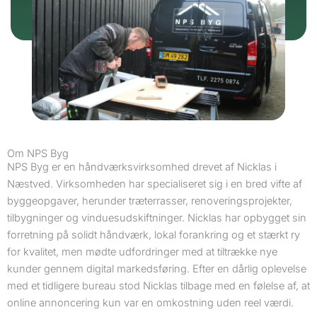
Om NPS Byg
NPS Byg er en håndværksvirksomhed drevet af Nicklas i
Næstved. Virksomheden har specialiseret sig i en bred vifte af
byggeopgaver, herunder træterrasser, renoveringsprojekter,
tilbygninger og vinduesudskiftninger. Nicklas har opbygget sin
forretning på solidt håndværk, lokal forankring og et stærkt ry
for kvalitet, men mødte udfordringer med at tiltrække nye
kunder gennem digital markedsføring. Efter en dårlig oplevelse
med et tidligere bureau stod Nicklas tilbage med en følelse af, at
online annoncering kun var en omkostning uden reel værdi.