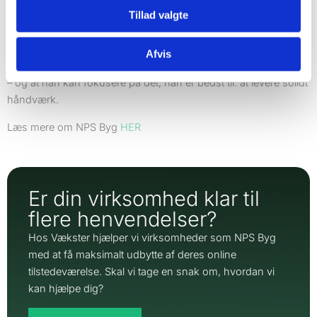
gennemsigtig strategi har NPS Byg ikke blot oplevet flere
Tillad valgte
henvendelser, men også fået en samarbejdspartner, der tager
ansvar og følger op. For Nicklas har det betydet, at han nu ser
Afvis
markedsføring som en investering snarere end en omkostning
– og at han kan fokusere på det, han er bedst til: at levere solidt
håndværk.
Læs mere om NPS Byg
HER
Er din virksomhed klar til
flere henvendelser?
Hos Vækster hjælper vi virksomheder som NPS Byg
med at få maksimalt udbytte af deres online
tilstedeværelse. Skal vi tage en snak om, hvordan vi
kan hjælpe dig?