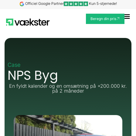
Gå
Officiel Google Partner
Kun 5-stjernede!
til
Fl
indholdet
Beregn din pris
Me
Case
NPS Byg
En fyldt kalender og en omsætning på +200.000 kr.
på 2 måneder