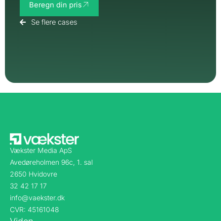
Beregn din pris
Se flere cases
Vækster Media ApS
Avedøreholmen 96c, 1. sal
2650 Hvidovre
32 42 17 17
info@vaekster.dk
CVR: 45161048