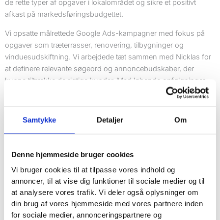
de rette typer af opgaver i lokalområdet og sikre et positivt
afkast på markedsføringsbudgettet.
Vi opsatte målrettede Google Ads-kampagner med fokus på
opgaver som træterrasser, renovering, tilbygninger og
vinduesudskiftning. Vi arbejdede tæt sammen med Nicklas for
at definere relevante søgeord og annoncebudskaber, der
kunne tiltrække de rigtige kunder. Med løbende opfølgninger
og gennemsigtig rapportering sikrede vi, at strategien hele tiden
blev justeret efter performance.
Samtykke
Detaljer
Om
Konkrete og målbare
resultater
Denne hjemmeside bruger cookies
Vi bruger cookies til at tilpasse vores indhold og
+
5
annoncer, til at vise dig funktioner til sociale medier og til
at analysere vores trafik. Vi deler også oplysninger om
Henvendelser om måneden
din brug af vores hjemmeside med vores partnere inden
+
200.000
kr
for sociale medier, annonceringspartnere og