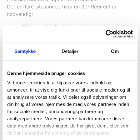
Der er flere situationer, hvor en 301 Redirect er
nødvendig:
Flytning af indhold:
Hvis du flytter en side til
en ny URL, fx ved redesign af din hjemmeside.
Konsolidering af sider:
Hvis du slår to eller
flere sider sammen til én.
Samtykke
Detaljer
Om
Fejlrettelser:
Hvis du opdager, at der er
brudte links, der peger på en gammel URL.
Skift af domæne:
Hvis din hjemmeside flyttes
Denne hjemmeside bruger cookies
til et nyt domæne.
Vi bruger cookies til at tilpasse vores indhold og
annoncer, til at vise dig funktioner til sociale medier og til
Fordele ved 301-redirects
at analysere vores trafik. Vi deler også oplysninger om
1. Bedre brugeroplevelse
din brug af vores hjemmeside med vores partnere inden
En korrekt opsat 301 Redirect sikrer, at brugerne
for sociale medier, annonceringspartnere og
hurtigt og problemfrit lander på den rigtige side. Det
analysepartnere. Vores partnere kan kombinere disse
reducerer risikoen for, at de forlader din hjemmeside
data med andre oplysninger, du har givet dem, eller som
på grund af en fejlside.
de har indsamlet fra din brug af deres tjenester.