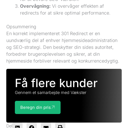
Overvågning:
Vi overvåger effekten af
redirects for at sikre optimal performance.
Opsummering
En korrekt implementeret 301 Redirect er en
uundværlig del af enhver hjemmesideadministration
og SEO-strategi. Den beskytter din sides autoritet,
forbedrer brugeroplevelsen og sikrer, at din
hjemmeside forbliver relevant og konkurrencedygtig.
Få flere kunder
Gennem et samarbejde med Vækster
Beregn din pris
Del