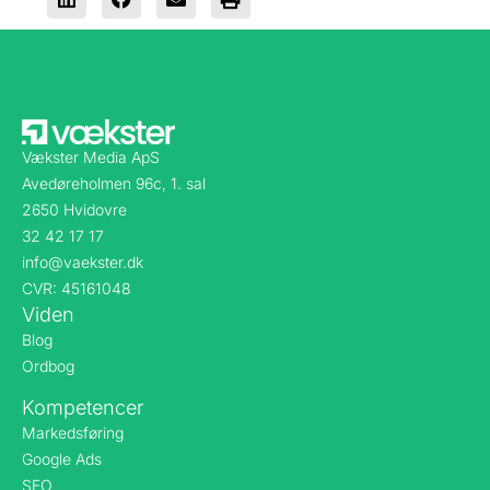
Vækster Media ApS
Avedøreholmen 96c, 1. sal
2650 Hvidovre
32 42 17 17
info@vaekster.dk
CVR: 45161048
Viden
Blog
Ordbog
Kompetencer
Markedsføring
Google Ads
SEO