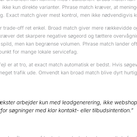
 ikke kun direkte varianter. Phrase match kræver, at mening
ng. Exact match giver mest kontrol, men ikke nødvendigvis k
er trade-off ret enkel. Broad match giver mere rækkevidde og
ræver det skarpere negative søgeord og tættere overvågni
 spild, men kan begrænse volumen. Phrase match lander oft
punkt for mange lokale servicefag.
fejl er at tro, at exact match automatisk er bedst. Hvis søge
meget trafik ude. Omvendt kan broad match blive dyrt hurtig
ækster arbejder kun med leadgenerering, ikke webshops,
for søgninger med klar kontakt- eller tilbudsintention.”