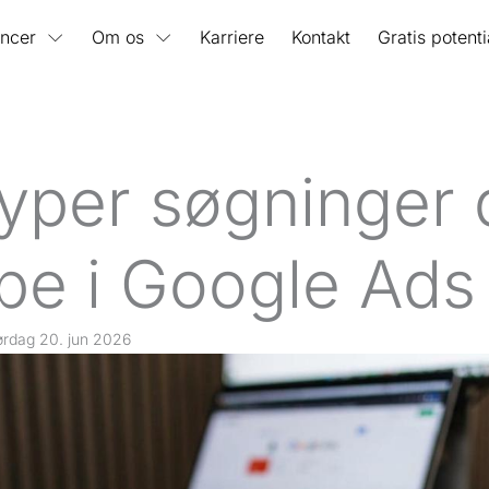
ncer
Om os
Karriere
Kontakt
Gratis potent
typer søgninger 
be i Google Ads
ørdag 20. jun 2026