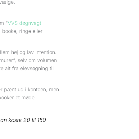
ravælge.
om “
VVS døgnvagt
 booke, ringe eller
lem høj og lav intention.
“murer”, selv om volumen
alt fra elevsøgning til
ser pænt ud i kontoen, men
 booker et møde.
kan koste 20 til 150