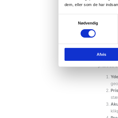
dem, eller som de har indsaml
En misfors
handler o
Samtykkevalg
Nødvendig
Hvilke 7 
De bedste
servicevir
er tydelig
Afvis
Før du byg
præcise an
Yde
geo
Pri
stæ
Aku
kli
Pro