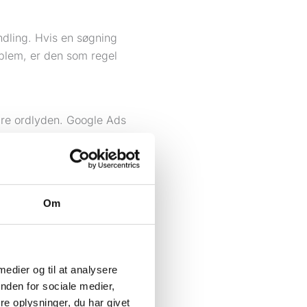
ndling. Hvis en søgning
oblem, er den som regel
bare ordlyden. Google Ads
en, der afgør, om et klik
søgninger handler om at
ligheder. Transaktionelle
Om
sidste to, der normalt er
aktiv. “Låsesmed Amager
 medier og til at analysere
sning” ofte mere
nden for sociale medier,
e oplysninger, du har givet