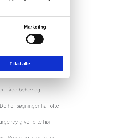
det ikke. Intention
 bredt du vil fange den.
Marketing
andling. For lokale
else og lokation allerede
Tillad alle
det lettere at skrive
r er både behov og
 De her søgninger har ofte
rgency giver ofte høj
n”. Brugeren leder efter