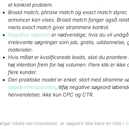
et konkret problem.
Broad match, phrase match og exact match styrer, 
annoncer kan vises. Broad match fanger også rela
mens exact match giver strammere kontrol.
Negative søgeord
er nødvendige, hvis du vil undgå
irrelevante søgninger som job, gratis, uddannelse, 
materialer.
Hvis målet er kvalificerede leads, skal du priorite
høj intention frem for høj volumen. Flere klik er ik
flere kunder.
Den praktiske model er enkel: start med stramme s
søgetermsrapporten
, tilføj negative søgeord løben
henvendelser, ikke kun CPC og CTR.
lger lokale serviceydelser, er søgeord ikke bare en liste i
G