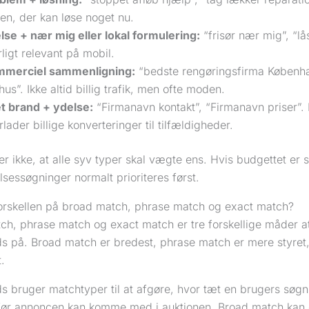
en, der kan løse noget nu.
lse + nær mig eller lokal formulering:
“frisør nær mig”, “l
ligt relevant på mobil.
merciel sammenligning:
“bedste rengøringsfirma Københa
hus”. Ikke altid billig trafik, men ofte moden.
t brand + ydelse:
“Firmanavn kontakt”, “Firmanavn priser”
rlader billige konverteringer til tilfældigheder.
r ikke, at alle syv typer skal vægte ens. Hvis budgettet er s
lsessøgninger normalt prioriteres først.
orskellen på broad match, phrase match og exact match?
ch, phrase match og exact match er tre forskellige måder a
s på. Broad match er bredest, phrase match er mere styret
.
 bruger matchtyper til at afgøre, hvor tæt en brugers søgni
før annoncen kan komme med i auktionen. Broad match kan 