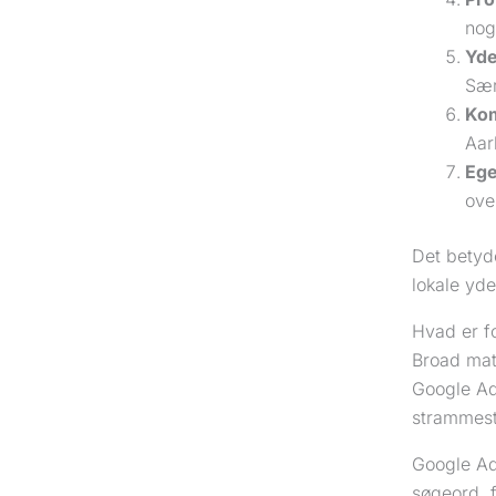
nog
Yde
Sær
Kom
Aar
Ege
ove
Det betyde
lokale yde
Hvad er f
Broad mat
Google Ad
strammest
Google Ads
søgeord, 