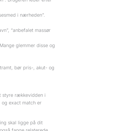
åsesmed i nærheden”.
vn”, “anbefalet massør
. Mange glemmer disse og
tramt, bør pris-, akut- og
t styre rækkevidden i
, og exact match er
ng skal ligge på dit
også fange relaterede