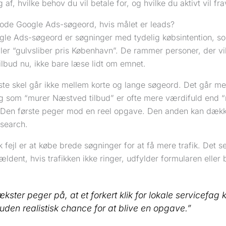
ng af, hvilke behov du vil betale for, og hvilke du aktivt vil f
ode Google Ads-søgeord, hvis målet er leads?
le Ads-søgeord er søgninger med tydelig købsintention, s
ler “gulvsliber pris København”. De rammer personer, der vil
ilbud nu, ikke bare læse lidt om emnet.
ste skel går ikke mellem korte og lange søgeord. Det går mel
g som “murer Næstved tilbud” er ofte mere værdifuld end 
. Den første peger mod en reel opgave. Den anden kan dække 
esearch.
k fejl er at købe brede søgninger for at få mere trafik. Det 
ældent, hvis trafikken ikke ringer, udfylder formularen eller
kster peger på, at et forkert klik for lokale servicefag 
 uden realistisk chance for at blive en opgave.”