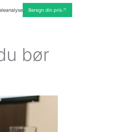
ialeanalyse
Beregn din pris
du bør