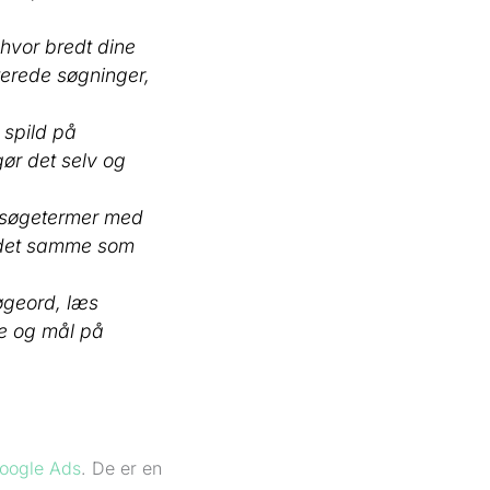
hvor bredt dine
terede søgninger,
 spild på
gør det selv og
re søgetermer med
ke det samme som
øgeord, læs
de og mål på
oogle Ads
. De er en