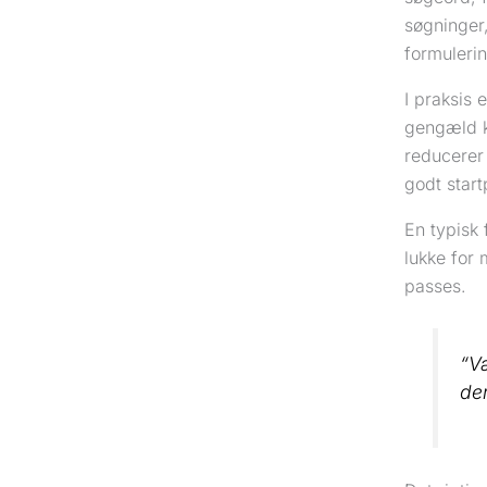
søgninger,
formuleri
I praksis 
gengæld k
reducerer
godt start
En typisk 
lukke for 
passes.
“V
der