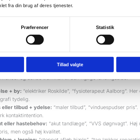
et fra din brug af deres tjenester.
tåelse er, at høj intention altid betyder exact match. Det gør 
m søgetermen. Matchtypen er bare værktøjet, der styrer hvor
Præferencer
Statistik
typer søgninger bør du købe i Google Ads?
 søgninger i Google Ads er dem, der peger mod en konkret h
ksomheder går gevinsten typisk til søgninger, hvor behov, yd
e.
Tillad valgte
ger kampagner, bør du sortere dine søgeord i typer. Det gør 
noncer og sende trafikken til den rigtige landingsside.
lse + by:
“elektriker Roskilde”, “fysioterapeut Aalborg”. He
grafi tydelig.
s eller tilbud + ydelse:
“maler tilbud”, “vinduespudser pris”.
rk kontaktintention.
t eller hastebehov:
“akut tandlæge”, “VVS døgnvagt”. Høj u
kpris, men også høj kvalitet.
blem + løsning:
“stoppet afløb hjælp”, “tag lækker reparatio