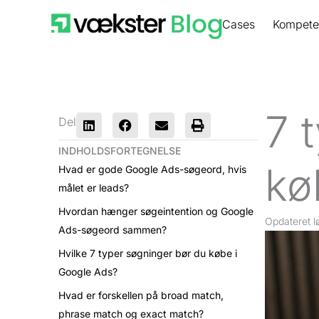
Gå
Cases
Kompete
til
indholdet
7 
Del
INDHOLDSFORTEGNELSE
kø
Hvad er gode Google Ads-søgeord, hvis
målet er leads?
Hvordan hænger søgeintention og Google
Opdateret
l
Ads-søgeord sammen?
Hvilke 7 typer søgninger bør du købe i
Google Ads?
Hvad er forskellen på broad match,
phrase match og exact match?