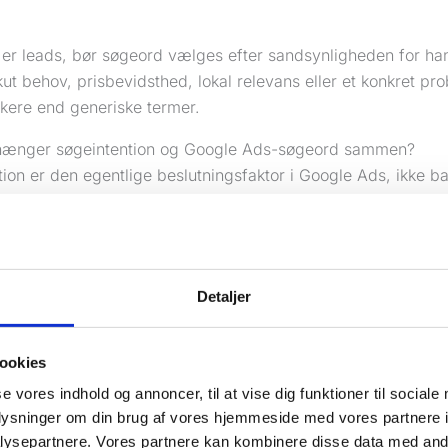
 er leads, bør søgeord vælges efter sandsynligheden for ha
ut behov, prisbevidsthed, lokal relevans eller et konkret pr
rkere end generiske termer.
hænger søgeintention og Google Ads-søgeord sammen?
tion er den egentlige beslutningsfaktor i Google Ads, ikke 
e annoncer bredt, men det er stadig intentionen bag søgning
rciel værdi.
re lag. Informationssøgninger handler om viden. Navigations
brand. Kommercielle søgninger handler om at sammenligne mu
Detaljer
handler om at købe, booke eller kontakte nu. Det er især de 
øbe for en leadbaseret virksomhed.
ookies
r låsesmed, er “hvordan skifter man lås selv” sjældent attr
se vores indhold og annoncer, til at vise dig funktioner til sociale
angt stærkere. Hvis du er tandlæge, er “hvad koster tandren
oplysninger om din brug af vores hjemmeside med vores partnere i
t end “hvad er tandsten”.
ysepartnere. Vores partnere kan kombinere disse data med andr