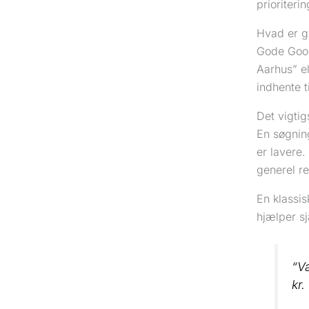
prioriteri
Hvad er g
Gode Goog
Aarhus” el
indhente t
Det vigtig
En søgnin
er lavere
generel r
En klassis
hjælper sj
“Væ
kr.