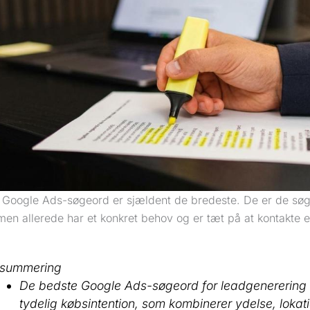
e Google Ads-søgeord er sjældent de bredeste. De er de søg
en allerede har et konkret behov og er tæt på at kontakte 
summering
De bedste Google Ads-søgeord for leadgenerering
tydelig købsintention, som kombinerer ydelse, lokatio