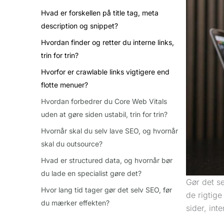
Hvad er forskellen på title tag, meta
description og snippet?
Hvordan finder og retter du interne links,
trin for trin?
Hvorfor er crawlable links vigtigere end
flotte menuer?
Hvordan forbedrer du Core Web Vitals
uden at gøre siden ustabil, trin for trin?
Hvornår skal du selv lave SEO, og hvornår
skal du outsource?
Hvad er structured data, og hvornår bør
du lade en specialist gøre det?
Gør det s
Hvor lang tid tager gør det selv SEO, før
de rigtige
du mærker effekten?
sider, int