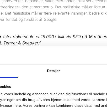
r håndværker, behandler, salon eller anden lokal servicevir
rbedringer uden et stort setup. Det realistiske mål er ikke 
. Det realistiske mål er flere relevante visninger, bedre klikr
iver fundet og forstået af Google.
ækster dokumenterer 15.000+ klik via SEO på 16 måne
L Tømrer & Snedker.”
r dog ikke grundreglen: SEO virker kun, hvis der er søgevo
er og et site, der kan crawles. Hvis du kun har en forside og
Detaljer
 sjældent manglende backlinks. Det er næsten altid manglend
 de rigtige sider.
ookies
rudsætninger skal være på plads før du går i gang?
se vores indhold og annoncer, til at vise dig funktioner til sociale
ave adgang til
Google Search Console
, dit CMS og dine vigt
oplysninger om din brug af vores hjemmeside med vores partnere i
g arbejder du i blinde.
ysepartnere. Vores partnere kan kombinere disse data med andr