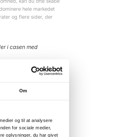
ksomhed, kan du ofte skabe
at dominere hele markedet
ater og flere sider, der
der i casen med
lumen, tydelige
 en kontakt-side, er
Om
e struktur og for lidt
 medier og til at analysere
igste servicesider. Uden
nden for sociale medier,
e oplysninger, du har givet