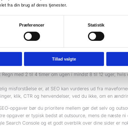
et fra din brug af deres tjenester.
ter noget som helst, skal du vide, hvilke sider der får visnin
liver vist på, og hvor brugeren skal lande for at kontakte di
ed søgeordsresearch. I praksis starter det ofte med adgang,
Præferencer
Statistik
gang:
Search Console, CMS og helst også GA4 eller anden 
er:
Minimum én side per vigtig ydelse, og gerne én side pe
lt
ing:
Formularer, klik på telefonnummer og eventuelle tilbud
Tillad valgte
res
:
Regn med 2 til 4 timer om ugen i mindst 8 til 12 uger, hvis d
elig misforståelse er, at SEO kan vurderes ud fra maveforn
inger, klik, CTR og henvendelser, ved du ikke, om en ændring
 SEO-opgaver bør du prioritere mellem gør det selv og outso
tre opgaver er typisk bedst at outsource, mens de næste ni o
le Search Console og et godt overblik over dine sider er nok