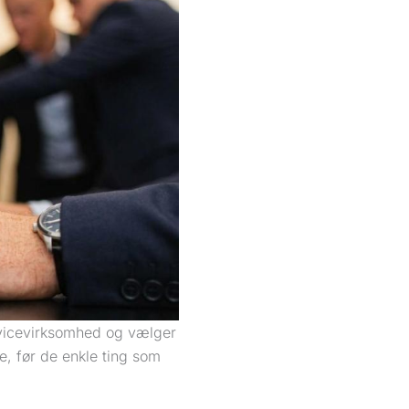
rvicevirksomhed og vælger
ke, før de enkle ting som