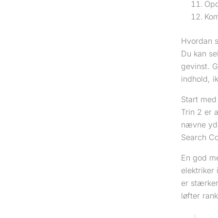
Opd
Kom
Hvordan sk
Du kan sel
gevinst. G
indhold, i
Start med 
Trin 2 er 
nævne ydel
Search Co
En god met
elektriker 
er stærker
løfter ran