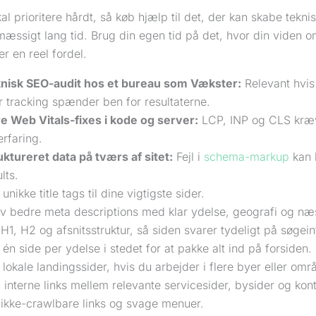
al prioritere hårdt, så køb hjælp til det, der kan skabe tekni
æssigt lang tid. Brug din egen tid på det, hvor din viden o
r en reel fordel.
nisk SEO-audit hos et bureau som Vækster:
Relevant hvis 
er tracking spænder ben for resultaterne.
e Web Vitals-fixes i kode og server:
LCP, INP og CLS kræv
erfaring.
uktureret data på tværs af sitet:
Fejl i
schema-markup
kan k
lts.
unikke title tags til dine vigtigste sider.
iv bedre meta descriptions med klar ydelse, geografi og næs
 H1, H2 og afsnitsstruktur, så siden svarer tydeligt på søgein
 én side per ydelse i stedet for at pakke alt ind på forsiden.
 lokale landingssider, hvis du arbejder i flere byer eller omr
 interne links mellem relevante servicesider, bysider og kon
 ikke-crawlbare links og svage menuer.