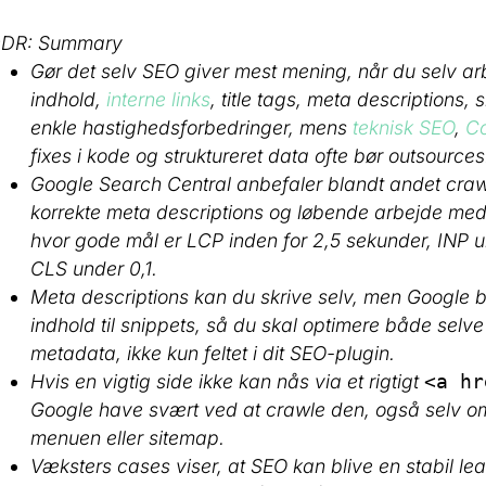
;DR: Summary
Gør det selv SEO giver mest mening, når du selv a
indhold,
interne links
, title tags, meta descriptions, 
enkle hastighedsforbedringer, mens
teknisk SEO
,
Co
fixes i kode og struktureret data ofte bør outsources
Google Search Central anbefaler blandt andet crawl
korrekte meta descriptions og løbende arbejde med
hvor gode mål er LCP inden for 2,5 sekunder, INP
CLS under 0,1.
Meta descriptions kan du skrive selv, men Google b
indhold til snippets, så du skal optimere både selv
metadata, ikke kun feltet i dit SEO-plugin.
Hvis en vigtig side ikke kan nås via et rigtigt
<a hr
Google have svært ved at crawle den, også selv om
menuen eller sitemap.
Væksters cases viser, at SEO kan blive en stabil le