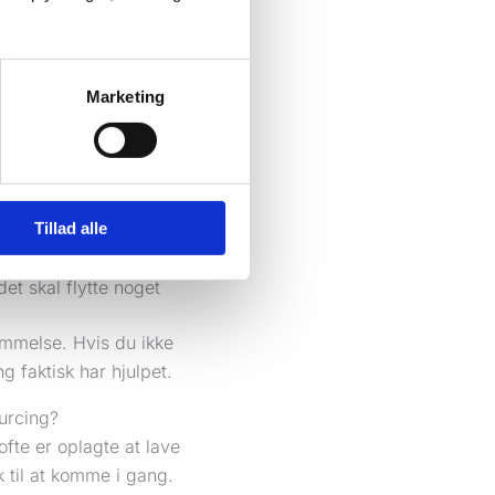
ger, hvilke søgninger du
g. Mange tror, at SEO
 måling og oprydning.
Marketing
konverteringsmåling
r område hvis du arbejder
sforespørgsler skal kunne
Tillad alle
et skal flytte noget
emmelse. Hvis du ikke
 faktisk har hjulpet.
urcing?
fte er oplagte at lave
 til at komme i gang.