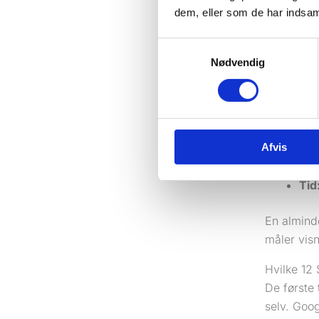
dem, eller som de har indsaml
Før du ret
allerede b
Samtykkevalg
starter m
Nødvendig
Ad
Sid
loka
Mål
Afvis
spo
Tid
En almind
måler visn
Hvilke 12
De første 
selv. Goog