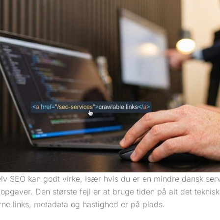
elv SEO kan godt virke, især hvis du er en mindre dansk se
 opgaver. Den største fejl er at bruge tiden på alt det teknis
erne links, metadata og hastighed er på plads.