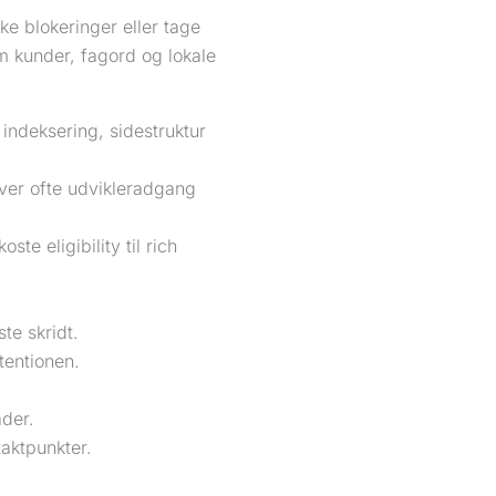
ske blokeringer eller tage
m kunder, fagord og lokale
indeksering, sidestruktur
er ofte udvikleradgang
oste eligibility til rich
te skridt.
tentionen.
åder.
taktpunkter.