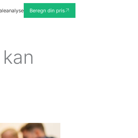
ialeanalyse
Beregn din pris
 kan