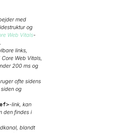
rbejder med
sidestruktur og
re Web Vitals
-
.
bare links,
 Core Web Vitals,
 under 200 ms og
ruger ofte sidens
e siden og
-link, kan
ef>
 den findes i
adkanal, blandt