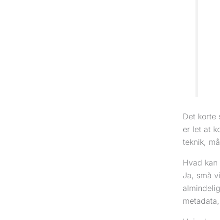
Det korte 
er let at 
teknik, må
Hvad kan 
Ja, små v
almindeli
metadata, 