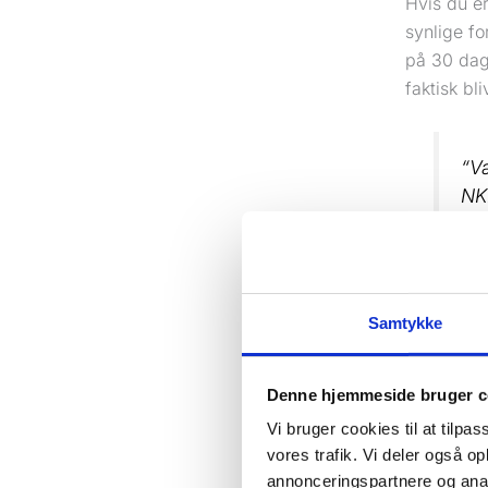
Hvis du e
synlige fo
på 30 dage
faktisk bl
“V
NK
Det ændre
servicesid
Samtykke
problemet
indhold på
Denne hjemmeside bruger c
Hvilke fo
Vi bruger cookies til at tilpas
Du skal h
vores trafik. Vi deler også 
de tre tin
annonceringspartnere og anal