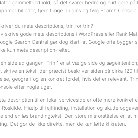
ater gammelt indhold, så det svarer bedre og hurtigere på
primer billeder, fjern tunge plugins og følg Search Console 
river du meta descriptions, trin for trin?
v skrive gode meta descriptions i WordPress eller Rank Math
oogle Search Central gør dog klart, at Google ofte bygger s
kke kun meta description-feltet.
én side ad gangen. Trin 1 er at vælge side og søgeintention
at skrive en tekst, der præcist beskriver siden på cirka 120 til
se, geografi og en konkret fordel, hvis det er relevant. Tri
nsole efter nogle uger.
a description til en lokal serviceside er ofte mere konkret e
i Roskilde. Hjælp til fejlfinding, installation og akutte opgaver
e end en løs brandingtekst. Den store misforståelse er, at me
king. Det gør de ikke direkte, men de kan løfte klikraten.