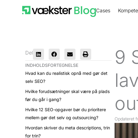
Gå
Cases
Kompete
til
indholdet
9 
Del
INDHOLDSFORTEGNELSE
la
Hvad kan du realistisk opnå med gør det
selv SEO?
Hvilke forudsætninger skal være på plads
ou
før du går i gang?
Hvilke 12 SEO-opgaver bør du prioritere
mellem gør det selv og outsourcing?
Opdateret
f
Hvordan skriver du meta descriptions, trin
for trin?