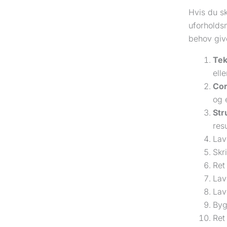
Hvis du sk
uforholdsm
behov give
Tek
ell
Cor
og 
Str
resu
Lav 
Skr
Ret
Lav
Lav
Byg
Ret