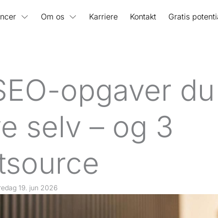
ncer
Om os
Karriere
Kontakt
Gratis potent
SEO-opgaver du
ve selv – og 3
tsource
redag 19. jun 2026