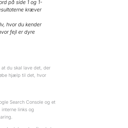
rd på side 1 og 1-
sultaterne kræver
lv, hvor du kender
vor fejl er dyre
, at du skal lave det, der
øbe hjælp til det, hvor
ogle Search Console og et
, interne links og
aring.