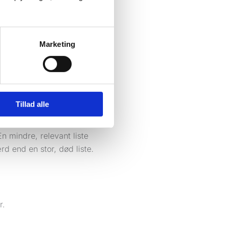
for en lokal
Marketing
syn eller næste projekt
kundeeksempler
n spørger efter en
Tillad alle
n mindre, relevant liste
d end en stor, død liste.
r.