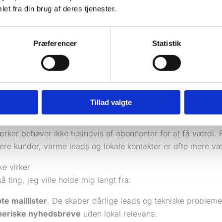
ndelser med “spar nu”-budskaber. Det virker sjældent godt 
et fra din brug af deres tjenester.
rksomhed.
irker, er noget andet:
Præferencer
Statistik
ølgning på tilbud
så kunden ikke glemmer dig
aktivering af gamle kunder
når det er tid til service, efter
lidsopbygning
gennem råd, billeder, forklaringer og korte 
-of-mind-effekt
så du er den, kunden tænker på, når naboe
Tillad valgte
efaling
ker behøver ikke tusindvis af abonnenter for at få værdi. E
ere kunder, varme leads og lokale kontakter er ofte mere vær
ke virker
å ting, jeg ville holde mig langt fra:
te maillister
. De skaber dårlige leads og tekniske probleme
eriske nyhedsbreve
uden lokal relevans.