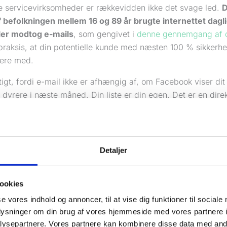
e servicevirksomheder er rækkevidden ikke det svage led.
D
f befolkningen mellem 16 og 89 år brugte internettet dagli
ler modtog e-mails
, som gengivet i
denne gennemgang af d
praksis, at din potentielle kunde med næsten 100 % sikkerhe
ere med.
tigt, fordi e-mail ikke er afhængig af, om Facebook viser di
 dyrere i næste måned. Din liste er din egen. Det er en direkt
r sagt ja til at høre fra dig.
ktisk regel:
Hvis du kun lejer din synlighed gennem an
Detaljer
gt. Hvis du også ejer en kundeliste, står du langt mere 
ookies
se vores indhold og annoncer, til at vise dig funktioner til sociale
en relationskanal, ikke en tilbudsavis
oplysninger om din brug af vores hjemmeside med vores partnere i
pper e mail marketing, fordi de tænker for snævert om den. 
ysepartnere. Vores partnere kan kombinere disse data med andr