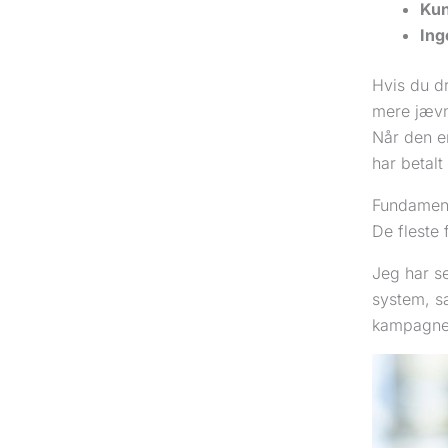
Kun
Ing
Hvis du d
mere jævn
Når den er
har betalt 
Fundament
De fleste 
Jeg har se
system, s
kampagner,