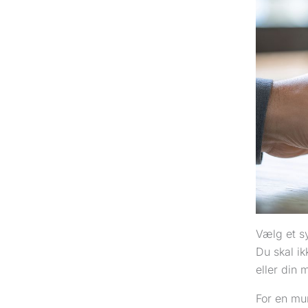
Vælg et s
Du skal ik
eller din 
For en mur