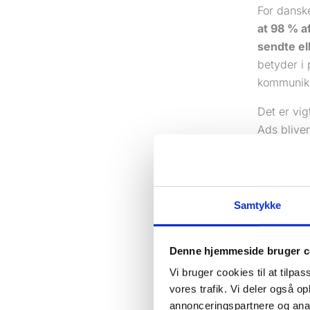
For dansk
at 98 % a
sendte el
betyder i 
kommunik
Det er vig
Ads bliver
allerede ha
Pra
Samtykke
sva
Denne hjemmeside bruger c
Vi bruger cookies til at tilpas
E-mail er 
vores trafik. Vi deler også 
Mange dro
annonceringspartnere og anal