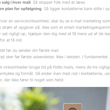
 salg i hver mail
. Så stopper folk med at læse.
en plan for opfølgning
. Så ligger kontakterne bare stille i s
river en servicevirksomhed, skal du se e mail marketing so
 strøm af opgaver på. Ikke som et smart marketingeksperimen
 sat rigtigt op, hjælper den dig med at få mere ud af de le
for at få ind.
et før du sender din første mail
fejl sker før første udsendelse. Ikke i teksten. I fundamentet.
t virksomheder bruge tid på flotte mails, mens de tre vigtige 
amtykke og formål. Så ender man med rod i kontakterne, u
 der ikke fører til noget som helst.