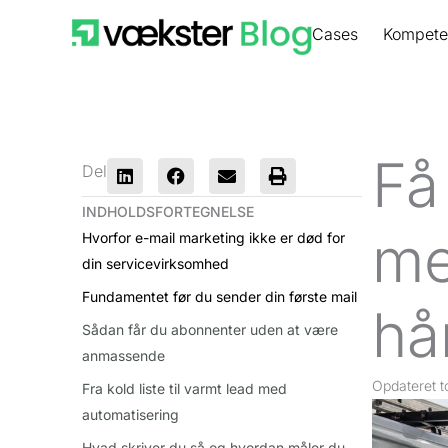
Gå
Cases
Kompete
til
indholdet
Få
Del
INDHOLDSFORTEGNELSE
me
Hvorfor e-mail marketing ikke er død for
din servicevirksomhed
Fundamentet før du sender din første mail
hå
Sådan får du abonnenter uden at være
anmassende
Opdateret
t
Fra kold liste til varmt lead med
automatisering
Hvad skriver du så og hvordan måler du