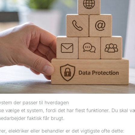
ystem der passer til hverdagen
ke vælge et system, fordi det har flest funktioner. Du skal 
medarbejder faktisk får brugt.
er, elektriker eller behandler er det vigtigste ofte dette: