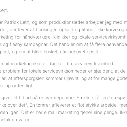
kert.
r Patrick Leth, og som produktionsleder arbejder jeg med m
er, der lever af bookinger, opkald og tilbud. Ikke kurve og 
keting for håndværkere, klinikker og lokale servicevirksomh
 og flashy kampagner. Det handler om at få flere henvendels
 lidt, og om at blive husket, når behovet opstår.
-mail marketing ikke er død for din servicevirksomhed
e problem for lokale servicevirksomheder er sjældent, at de 
 er, at efterspørgslen kommer ujævnt, og at for mange gode 
er op ordentligt.
 giver et tilbud på en varmepumpe. En klinik får en forespø
ke over det”. En tømrer afleverer et flot stykke arbejde, me
en igen. Det er her e mail marketing tjener sine penge. Ikk
kontakten varm.