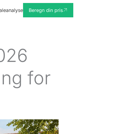
ialeanalyse
Beregn din pris
2026
ng for