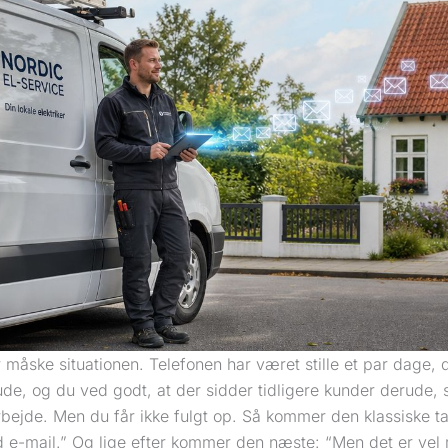
måske situationen. Telefonen har været stille et par dage, 
de, og du ved godt, at der sidder tidligere kunder derude, s
rbejde. Men du får ikke fulgt op. Så kommer den klassiske t
 e-mail.” Og lige efter kommer den næste: “Men det er vel