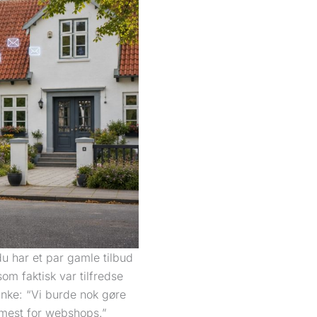
du har et par gamle tilbud
om faktisk var tilfredse
anke: “Vi burde nok gøre
 mest for webshops.”