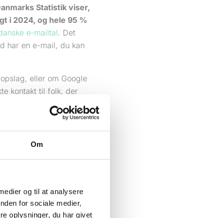
anmarks Statistik viser,
gt i 2024, og hele 95 %
anske e-mailtal
. Det
d har en e-mail, du kan
t opslag, eller om Google
e kontakt til folk, der
noncer, står du
Om
stabilt.
 medier og til at analysere
nden for sociale medier,
De forestiller sig
e oplysninger, du har givet