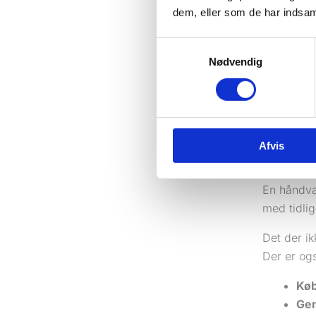
masseudse
dem, eller som de har indsaml
servicevi
Samtykkevalg
Det, der v
Nødvendig
Opf
Gen
Til
Top
Afvis
anb
En håndvær
med tidlig
Det der ik
Der er ogs
Køb
Gen