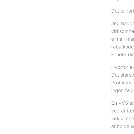
Det er for
Jeg hedde
virksomhed
e mail mar
rabatkoder
kender dig
Hvorfor e
Det størst
Problemet
ingen følg
En VVS'er
ved at tæn
virksomhed
at holde 