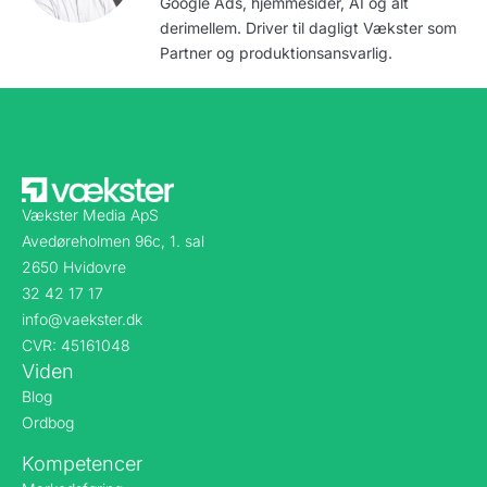
Google Ads, hjemmesider, AI og alt
derimellem. Driver til dagligt Vækster som
Partner og produktionsansvarlig.
Vækster Media ApS
Avedøreholmen 96c, 1. sal
2650 Hvidovre
32 42 17 17
info@vaekster.dk
CVR: 45161048
Viden
Blog
Ordbog
Kompetencer