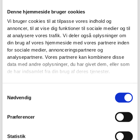
Bureauer arbejder oftere med faste månedlige fees,
Denne hjemmeside bruger cookies
procent af annonceforbrug eller en kombination med
opstartsgebyr. Det kan være fornuftigt, men det gør
Vi bruger cookies til at tilpasse vores indhold og
annoncer, til at vise dig funktioner til sociale medier og til
også tilbud sværere at sammenligne, fordi to
at analysere vores trafik. Vi deler også oplysninger om
leverandører sjældent regner på samme måde.
din brug af vores hjemmeside med vores partnere inden
Billigst Google Ads-hjælp er ikke altid billigst
for sociale medier, annonceringspartnere og
Det mest oversete punkt i hele diskussionen er
analysepartnere. Vores partnere kan kombinere disse
fejlomkostning. Hvis en billig løsning giver dårlig
data med andre oplysninger, du har givet dem, eller som
tracking, svage leads eller passiv drift, bliver den
de har indsamlet fra din brug af deres tjenester.
samlede pris høj. Ikke på fakturaen, men i tabt
potentiale.
Samtykkevalg
Nødvendig
Det gælder især i brancher med dyrt klikprisniveau,
hvor få dårlige beslutninger hurtigt koster mere end
forskellen mellem to honorarer.
Præferencer
En lav pris kan være fin, hvis kvaliteten er høj. Men
en lav pris er ikke i sig selv et købskriterium.
Statistik