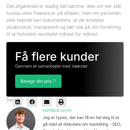
Det afgørende er stadig det samme: ikke om der står
bureau eller freelancer på aftalen, men om personen
eller teamet kan dokumentere, at de arbejder
struktureret, transparent og tæt nok på din forretning
til at forbedre resultatet måned for måned.
Få flere kunder
Gennem et samarbejde med Vækster
Beregn din pris
Del
PATRICK LETH
Jeg er typen, der kan få en hel dag til at
gå med at diskutere om marketing - SEO,