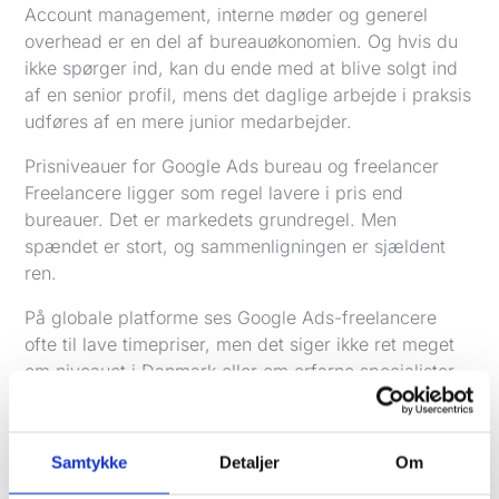
Account management, interne møder og generel
overhead er en del af bureauøkonomien. Og hvis du
ikke spørger ind, kan du ende med at blive solgt ind
af en senior profil, mens det daglige arbejde i praksis
udføres af en mere junior medarbejder.
Prisniveauer for Google Ads bureau og freelancer
Freelancere ligger som regel lavere i pris end
bureauer. Det er markedets grundregel. Men
spændet er stort, og sammenligningen er sjældent
ren.
På globale platforme ses Google Ads-freelancere
ofte til lave timepriser, men det siger ikke ret meget
om niveauet i Danmark eller om erfarne specialister
med nicheviden. De bedste freelancere tager ofte
væsentligt mere end marketplace-niveau, netop fordi
de kan skabe bedre resultater og kræver mindre
Samtykke
Detaljer
Om
styring.