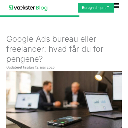
Gå
Fly
Beregn din pris
til
Me
indholdet
Google Ads bureau eller
freelancer: hvad får du for
pengene?
Opdateret
tirsdag 12. maj 2026