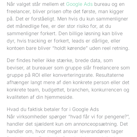
Når valget står mellem et
Google Ads
bureau og en
freelancer, bliver prisen ofte det første, man kigger
på. Det er forståeligt. Men hvis du kun sammenligner
det månedlige fee, er der stor risiko for, at du
sammenligner forkert. Den billige løsning kan blive
dyr, hvis tracking er forkert, leads er dårlige, eller
kontoen bare bliver “holdt kørende” uden reel retning.
Der findes heller ikke stærke, brede data, som
beviser, at bureauer som gruppe slår freelancere som
gruppe på ROI eller konverteringsrate. Resultaterne
afhænger langt mere af den konkrete person eller det
konkrete team, budgettet, branchen, konkurrencen og
kvaliteten af din hjemmeside.
Hvad du faktisk betaler for i Google Ads
Når virksomheder spørger “hvad får vi for pengene?”,
handler det sjældent kun om annonceopsætning. Det
handler om, hvor meget ansvar leverandøren tager