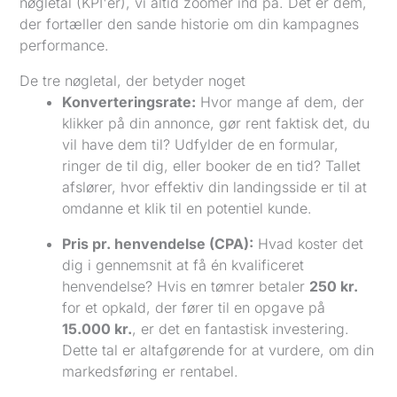
nøgletal (KPI'er), vi altid zoomer ind på. Det er dem,
der fortæller den sande historie om din kampagnes
performance.
De tre nøgletal, der betyder noget
Konverteringsrate:
Hvor mange af dem, der
klikker på din annonce, gør rent faktisk det, du
vil have dem til? Udfylder de en formular,
ringer de til dig, eller booker de en tid? Tallet
afslører, hvor effektiv din landingsside er til at
omdanne et klik til en potentiel kunde.
Pris pr. henvendelse (CPA):
Hvad koster det
dig i gennemsnit at få én kvalificeret
henvendelse? Hvis en tømrer betaler
250 kr.
for et opkald, der fører til en opgave på
15.000 kr.
, er det en fantastisk investering.
Dette tal er altafgørende for at vurdere, om din
markedsføring er rentabel.