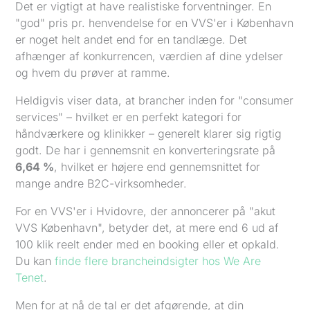
Det er vigtigt at have realistiske forventninger. En
"god" pris pr. henvendelse for en VVS'er i København
er noget helt andet end for en tandlæge. Det
afhænger af konkurrencen, værdien af dine ydelser
og hvem du prøver at ramme.
Heldigvis viser data, at brancher inden for "consumer
services" – hvilket er en perfekt kategori for
håndværkere og klinikker – generelt klarer sig rigtig
godt. De har i gennemsnit en konverteringsrate på
6,64 %
, hvilket er højere end gennemsnittet for
mange andre B2C-virksomheder.
For en VVS'er i Hvidovre, der annoncerer på "akut
VVS København", betyder det, at mere end 6 ud af
100 klik reelt ender med en booking eller et opkald.
Du kan
finde flere brancheindsigter hos We Are
Tenet
.
Men for at nå de tal er det afgørende, at din