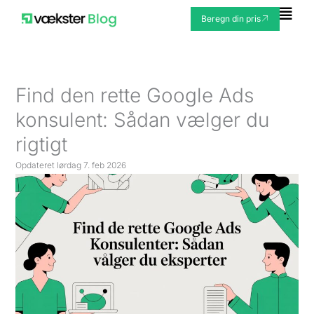
Gå
Fly
Beregn din pris
til
Me
indholdet
Find den rette Google Ads
konsulent: Sådan vælger du
rigtigt
Opdateret
lørdag 7. feb 2026