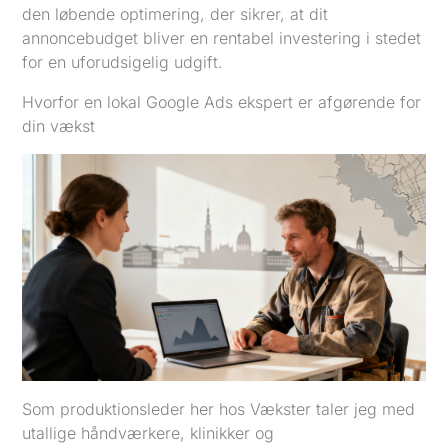
den løbende optimering, der sikrer, at dit
annoncebudget bliver en rentabel investering i stedet
for en uforudsigelig udgift.
Hvorfor en lokal Google Ads ekspert er afgørende for
din vækst
Som produktionsleder her hos Vækster taler jeg med
utallige håndværkere, klinikker og