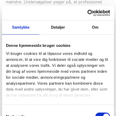
mønstre. Undersøgelser peger på, at professionel
administration ofte udgør mellem
12-30%
af det
månedlige annoncebudget. For de fleste lokale
virksomheder svarer det typisk til et honorar på et
sted mellem et par tusinde og op til
5.000 kr.
om
Samtykke
Detaljer
Om
måneden. Du kan læse flere indsigter om
priser på
Google Ads konsulenter hos Berthu & Co
.
Denne hjemmeside bruger cookies
Men det vigtigste er ikke selve prisen. Det er den
Vi bruger cookies til at tilpasse vores indhold og
værdi, du får for pengene.
annoncer, til at vise dig funktioner til sociale medier og til
at analysere vores trafik. Vi deler også oplysninger om
Hvis konsulenten kan skaffe dig
5
nye
din brug af vores hjemmeside med vores partnere inden
kundehenvendelser, der hver især fører til opgaver
for sociale medier, annonceringspartnere og
for
10.000 kr.
, er honoraret hurtigt tjent hjem mange
analysepartnere. Vores partnere kan kombinere disse
gange. Se det som en investering i en motor, der
data med andre oplysninger, du har givet dem, eller som
genererer kunder – ikke som en omkostning på
de har indsamlet fra din brug af deres tjenester.
budgettet.
Fra første møde til løbende succes i samarbejdet
Samtykkevalg