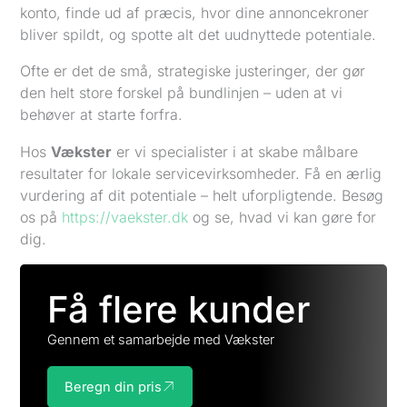
konto, finde ud af præcis, hvor dine annoncekroner
bliver spildt, og spotte alt det uudnyttede potentiale.
Ofte er det de små, strategiske justeringer, der gør
den helt store forskel på bundlinjen – uden at vi
behøver at starte forfra.
Hos
Vækster
er vi specialister i at skabe målbare
resultater for lokale servicevirksomheder. Få en ærlig
vurdering af dit potentiale – helt uforpligtende. Besøg
os på
https://vaekster.dk
og se, hvad vi kan gøre for
dig.
Få flere kunder
Gennem et samarbejde med Vækster
Beregn din pris