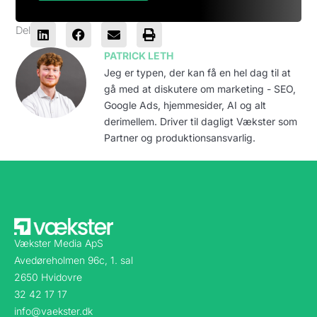
Del
PATRICK LETH
Jeg er typen, der kan få en hel dag til at
gå med at diskutere om marketing - SEO,
Google Ads, hjemmesider, AI og alt
derimellem. Driver til dagligt Vækster som
Partner og produktionsansvarlig.
Vækster Media ApS
Avedøreholmen 96c, 1. sal
2650 Hvidovre
32 42 17 17
info@vaekster.dk