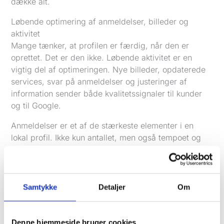
dække alt.
Løbende optimering af anmeldelser, billeder og
aktivitet
Mange tænker, at profilen er færdig, når den er
oprettet. Det er den ikke. Løbende aktivitet er en
vigtig del af optimeringen. Nye billeder, opdaterede
services, svar på anmeldelser og justeringer af
information sender både kvalitetssignaler til kunder
og til Google.
Anmeldelser er et af de stærkeste elementer i en
lokal profil. Ikke kun antallet, men også tempoet og
kvaliteten betyder noget. En virksomhed med friske
anmeldelser og gode svar fremstår mere aktiv og
mere troværdig end en profil med tavshed.
Samtykke
Detaljer
Om
Det gælder også, når en anmeldelse er kritisk. Et
roligt og professionelt svar kan være lige så
værdifuldt som selve anmeldelsen, fordi potentielle
Denne hjemmeside bruger cookies