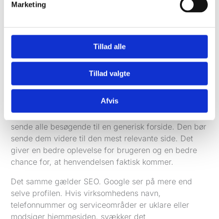
Links:
profilen peger på de rigtige
Marketing
landingssider, ikke bare forsiden
Lokal SEO og Google Business Profile skal hænge
Tillad alle
sammen
En Google Business Profile kan ikke stå alene, hvis du
vil have stabil lokal synlighed. Den fungerer bedst,
Tillad valgte
når den hænger sammen med en hjemmeside, der
tydeligt viser ydelser, byer og kontaktmuligheder.
Afvis
Hvis du tilbyder VVS i flere byer, bør profilen ikke
sende alle besøgende til en generisk forside. Den bør
sende dem videre til den mest relevante side. Det
giver en bedre oplevelse for brugeren og en bedre
chance for, at henvendelsen faktisk kommer.
Det samme gælder SEO. Google ser på mere end
selve profilen. Hvis virksomhedens navn,
telefonnummer og serviceområder er uklare eller
modsiger hjemmesiden, svækker det