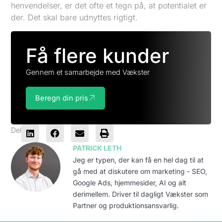
henvendelser, er det ofte et tegn på, at potentialet er
der. Det skal bare udnyttes rigtigt.
Få flere kunder
Gennem et samarbejde med Vækster
Beregn din pris
Del
PATRICK LETH
Jeg er typen, der kan få en hel dag til at
gå med at diskutere om marketing - SEO,
Google Ads, hjemmesider, AI og alt
derimellem. Driver til dagligt Vækster som
Partner og produktionsansvarlig.