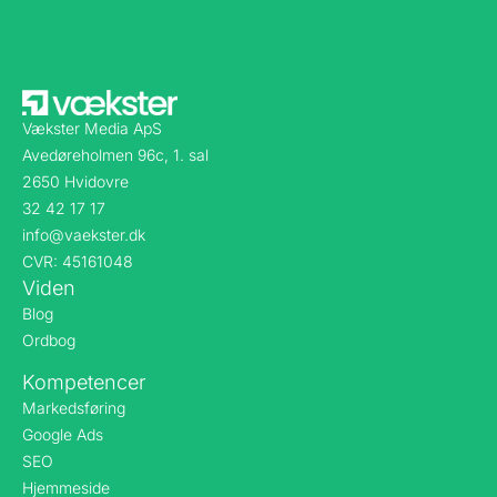
Vækster Media ApS
Avedøreholmen 96c, 1. sal
2650 Hvidovre
32 42 17 17
info@vaekster.dk
CVR: 45161048
Viden
Blog
Ordbog
Kompetencer
Markedsføring
Google Ads
SEO
Hjemmeside