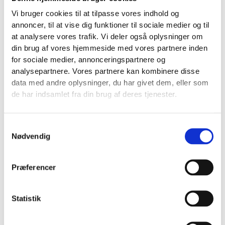
kunder læser med.
Vi bruger cookies til at tilpasse vores indhold og
Hvad der typisk indgår i en seriøs Google Business
annoncer, til at vise dig funktioner til sociale medier og til
at analysere vores trafik. Vi deler også oplysninger om
Profile optimering
din brug af vores hjemmeside med vores partnere inden
Det giver først værdi, når arbejdet er konkret. Ikke
for sociale medier, annonceringspartnere og
når det bliver pakket ind i løse formuleringer. Derfor
analysepartnere. Vores partnere kan kombinere disse
bør en seriøs indsats være tydelig og målbar.
data med andre oplysninger, du har givet dem, eller som
Profilgennemgang:
fejl, mangler og hurtige
de har indsamlet fra din brug af deres tjenester.
gevinster bliver identificeret først
Kategoriarbejde:
primær og sekundære
Samtykkevalg
kategorier bliver valgt ud fra reelle søgninger
Nødvendig
Ydelser og beskrivelser:
tekster bliver
skrevet, så de matcher
lokale søgninger
naturligt
Præferencer
Billeder:
profilbilleder, arbejdsbilleder, team
og før/efter-materiale bliver opdateret
Statistik
Anmeldelser:
der bliver lavet en enkel proces
til at bede om dem og svare på dem