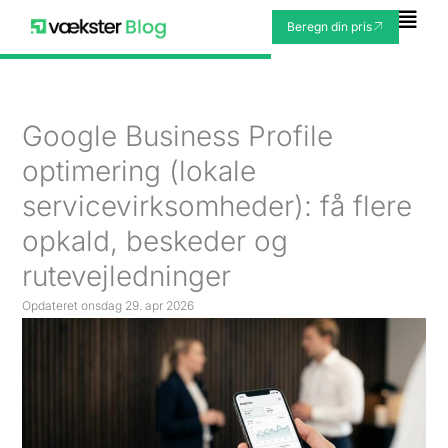
Gå
Fly
Beregn din pris
til
Me
indholdet
Google Business Profile
optimering (lokale
servicevirksomheder): få flere
opkald, beskeder og
rutevejledninger
Opdateret
onsdag 29. apr 2026