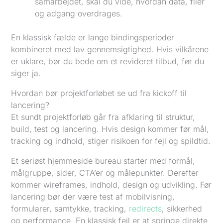
samarbejdet, skal du vide, hvordan data, filer
og adgang overdrages.
En klassisk fælde er lange bindingsperioder
kombineret med lav gennemsigtighed. Hvis vilkårene
er uklare, bør du bede om et revideret tilbud, før du
siger ja.
Hvordan bør projektforløbet se ud fra kickoff til
lancering?
Et sundt projektforløb går fra afklaring til struktur,
build, test og lancering. Hvis design kommer før mål,
tracking og indhold, stiger risikoen for fejl og spildtid.
Et seriøst hjemmeside bureau starter med formål,
målgruppe, sider, CTA’er og målepunkter. Derefter
kommer wireframes, indhold, design og udvikling. Før
lancering bør der være test af mobilvisning,
formularer, samtykke, tracking,
redirects
, sikkerhed
og performance. En klassisk fejl er at springe direkte