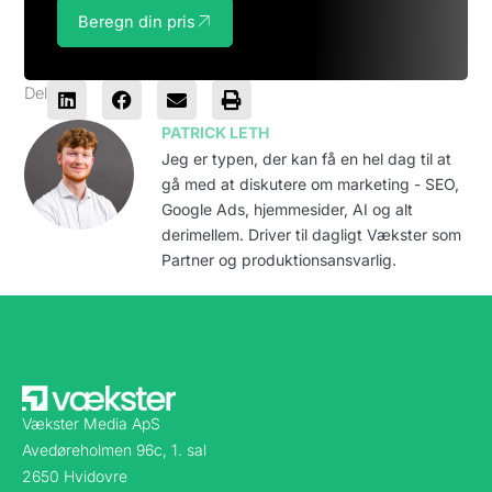
Beregn din pris
Del
PATRICK LETH
Jeg er typen, der kan få en hel dag til at
gå med at diskutere om marketing - SEO,
Google Ads, hjemmesider, AI og alt
derimellem. Driver til dagligt Vækster som
Partner og produktionsansvarlig.
Vækster Media ApS
Avedøreholmen 96c, 1. sal
2650 Hvidovre