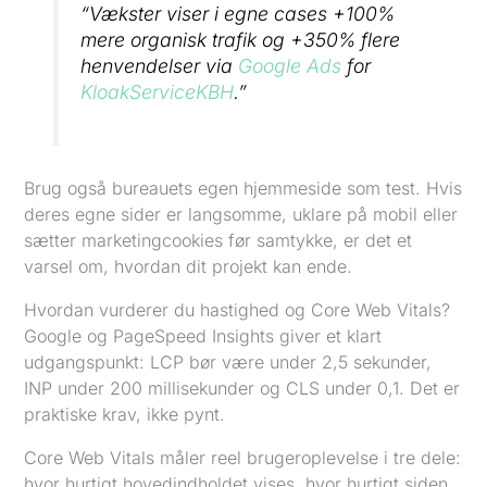
“Vækster viser i egne cases +100%
mere organisk trafik og +350% flere
henvendelser via
Google Ads
for
KloakServiceKBH
.”
Brug også bureauets egen hjemmeside som test. Hvis
deres egne sider er langsomme, uklare på mobil eller
sætter marketingcookies før samtykke, er det et
varsel om, hvordan dit projekt kan ende.
Hvordan vurderer du hastighed og Core Web Vitals?
Google og PageSpeed Insights giver et klart
udgangspunkt: LCP bør være under 2,5 sekunder,
INP under 200 millisekunder og CLS under 0,1. Det er
praktiske krav, ikke pynt.
Core Web Vitals måler reel brugeroplevelse i tre dele:
hvor hurtigt hovedindholdet vises, hvor hurtigt siden