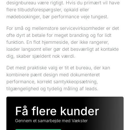
designbureau være rigtigt. Hvis du primært vil have
flere tilbudsforespørgsler, opkald eller
mødebookinger, bør performance veje tungest.
For små og mellemstore servicevirksomheder er det
ofte dyrt at betale for meget branding og for lidt
funktion. En flot hjemmeside, der ikke rangerer,
loader langsomt eller gør det besværligt at kontakte
dig, skaber sjældent nok værdi.
Det mest praktiske valg er tit et bureau, der kan
kombinere pænt design med dokumenteret
performance, korrekt samtykkeopsætning,
tilgængelighed og tydelig måling af leads.
Få flere kunder
Gennem et samarbejde med Vækster