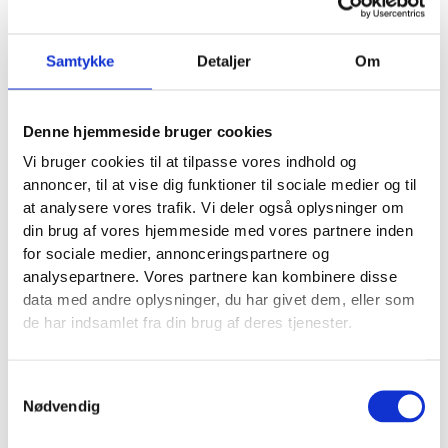
praksis.
En klassisk fejl er at tro, at et banner alene gør siden
Samtykke
Detaljer
Om
lovlig. Hvis Google Analytics, Meta Pixel eller andre
scripts fyrer før samtykke, er opsætningen stadig
problematisk, også selv om banneret ser korrekt ud.
Denne hjemmeside bruger cookies
Vi bruger cookies til at tilpasse vores indhold og
Hvad betyder WCAG 2.2 for dit valg af
annoncer, til at vise dig funktioner til sociale medier og til
hjemmesidebureau?
at analysere vores trafik. Vi deler også oplysninger om
W3C anbefaler WCAG 2.2, og standarden er et klart
din brug af vores hjemmeside med vores partnere inden
plus for både brugervenlighed og risikostyring. Et
for sociale medier, annonceringspartnere og
bureau bør kunne tale om konkrete success criteria,
analysepartnere. Vores partnere kan kombinere disse
ikke kun om flot design.
data med andre oplysninger, du har givet dem, eller som
de har indsamlet fra din brug af deres tjenester.
WCAG 2.2 blev publiceret i 2023 og opdateret i
2024. Den nyeste version bygger oven på WCAG 2.1
og 2.0 og tilføjer 9 nye success criteria. Det betyder i
Samtykkevalg
praksis, at du godt kan tænke bagudkompatibelt,
Nødvendig
men stadig bør styre efter den nyeste standard.