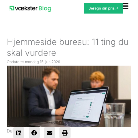
Gå
Fly
Beregn din pris
til
Me
indholdet
Hjemmeside bureau: 11 ting du
skal vurdere
Opdateret
mandag 15. jun 2026
Del