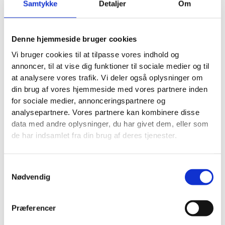
Samtykke
Detaljer
Om
Det er også derfor, vi arbejder performance-drevet.
Denne hjemmeside bruger cookies
En side skal ikke bare lancere pænt. Den skal
Vi bruger cookies til at tilpasse vores indhold og
understøtte den trafik, du allerede køber eller vil
annoncer, til at vise dig funktioner til sociale medier og til
tiltrække organisk, og den skal gøre det nemt at måle,
at analysere vores trafik. Vi deler også oplysninger om
om du får flere relevante opkald, formularer eller
din brug af vores hjemmeside med vores partnere inden
bookinger.
for sociale medier, annonceringspartnere og
analysepartnere. Vores partnere kan kombinere disse
Cases fra Storkøbenhavn viser, hvad en ny
data med andre oplysninger, du har givet dem, eller som
hjemmeside skal løse
de har indsamlet fra din brug af deres tjenester.
Vækster bygger ikke hjemmesider ud fra en teoretisk
model. Vi bygger dem ud fra de problemer, lokale
virksomheder faktisk står med, når de vil have flere
Samtykkevalg
og bedre henvendelser.
Nødvendig
I
KloakServiceKBH-casen
var målet at øge volumen
og kvaliteten af henvendelserne og få hjemmesiden
Præferencer
til at matche virksomhedens professionalisme.