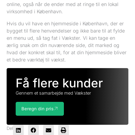
online, også når de ender med at ringe til en lokal
virksomhed i København.
Hvis du vil have en hjemmeside i København, der er
bygget til flere henvendelser og ikke bare til at fylde
en menu ud, så tag fat i Vækster. Vi kan tage en
ærlig snak om din nuværende side, dit marked og
hvad der konkret skal til, for at din hjemmeside bliver
et bedre værktøj til vækst.
Få flere kunder
Gennem et samarbejde med Vækster
Beregn din pris
Del