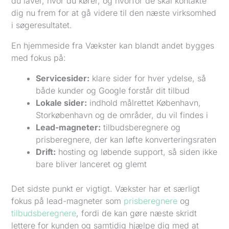
du laver, hvor du kører, og hvorfor de skal kontakte
dig nu frem for at gå videre til den næste virksomhed
i søgeresultatet.
En hjemmeside fra Vækster kan blandt andet bygges
med fokus på:
Servicesider:
klare sider for hver ydelse, så
både kunder og Google forstår dit tilbud
Lokale sider:
indhold målrettet København,
Storkøbenhavn og de områder, du vil findes i
Lead-magneter:
tilbudsberegnere og
prisberegnere, der kan løfte konverteringsraten
Drift:
hosting og løbende support, så siden ikke
bare bliver lanceret og glemt
Det sidste punkt er vigtigt. Vækster har et særligt
fokus på lead-magneter som
prisberegnere
og
tilbudsberegnere
, fordi de kan gøre næste skridt
lettere for kunden og samtidig hjælpe dig med at