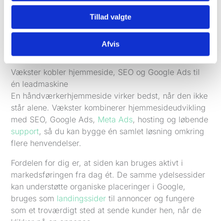
at skabe en side, der virker. Billeder, beskrivelser af
dine vigtigste opgaver, geografisk fokus og
Tillad valgte
prioriterede ydelser er ikke småting. Det er det
materiale, der gør forskellen på en pæn hjemmeside
Afvis
og en hjemmeside, der skaber leads.
Vækster kobler hjemmeside, SEO og Google Ads til
én leadmaskine
En håndværkerhjemmeside virker bedst, når den ikke
står alene. Vækster kombinerer hjemmesideudvikling
med SEO, Google Ads,
Meta Ads
, hosting og løbende
support
, så du kan bygge én samlet løsning omkring
flere henvendelser.
Fordelen for dig er, at siden kan bruges aktivt i
markedsføringen fra dag ét. De samme ydelsessider
kan understøtte organiske placeringer i Google,
bruges som
landingssider
til annoncer og fungere
som et troværdigt sted at sende kunder hen, når de