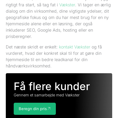
rigtigt fra start, så tag fat i
Vækster
. Vi tager en ærlig
dialog om din virksomhed, dine vigtigste ydelser, dit
geografiske fokus og om du har mest brug for en ny
hjemmeside alene eller en løsning, der også
inkluderer SEO, Google Ads, hosting eller en
prisberegner.
Det næste skridt er enkelt:
kontakt Vækster
og få
vurderet, hvad der konkret skal til for at gøre din
hjemmeside til en bedre leadkanal for din
håndværksvirksomhed.
Få flere kunder
Gennem et samarbejde med Vækster
Beregn din pris