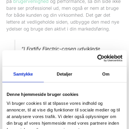
på
brugervenlighed
og performance, så din side ikke
bare ser professionel ud, men også er nem at bruge
for både kunden og din virksomhed. Det gør det
lettere at vedligeholde siden, udbygge den med nye
ydelser og bruge den aktivt i din markedsføring.
“I Fortify Electric-casen udviklede
Vækster en konverteringsoptimeret
hjemmeside, og casen rapporterer
362% vækst i organisk trafik samt 8-
Samtykke
Detaljer
Om
15 opkald om dagen.”
Denne hjemmeside bruger cookies
Hvis din forretning egner sig til det, kan Vækster
Vi bruger cookies til at tilpasse vores indhold og
også udvikle en online prisberegner som en del af
annoncer, til at vise dig funktioner til sociale medier og til
hjemmesiden. Det er særligt relevant, når du vil
at analysere vores trafik. Vi deler også oplysninger om
sænke barrieren for at få en henvendelse og give
din brug af vores hjemmeside med vores partnere inden