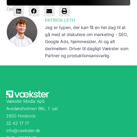
Del
PATRICK LETH
Jeg er typen, der kan få en hel dag til at
gå med at diskutere om marketing - SEO,
Google Ads, hjemmesider, AI og alt
derimellem. Driver til dagligt Vækster som
Partner og produktionsansvarlig.
Vækster Media ApS
Avedøreholmen 96c, 1. sal
2650 Hvidovre
32 42 17 17
info@vaekster.dk