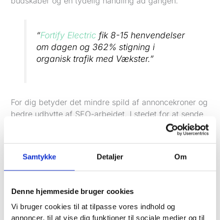
budskaber og én tydelig handling ad gangen.
“
Fortify Electric
fik 8-15 henvendelser
om dagen og 362% stigning i
organisk trafik med Vækster.”
For dig betyder det mindre spild af annoncekroner og
bedre udbytte af SEO-arbejdet. I stedet for at sende
trafikken til en forside, der prøver at sige alt på én
gang, sender du folk ind på sider, der matcher den
konkrete opgave, de søger efter.
Samtykke
Detaljer
Om
Prisberegnere og lead-magneter på hjemmesiden
giver flere varme henvendelser
Vækster har et særligt fokus på lead-magneter som
Denne hjemmeside bruger cookies
tilbudsberegnere og prisberegnere. For mange
Vi bruger cookies til at tilpasse vores indhold og
servicevirksomheder er det en enklere og mere
annoncer, til at vise dig funktioner til sociale medier og til