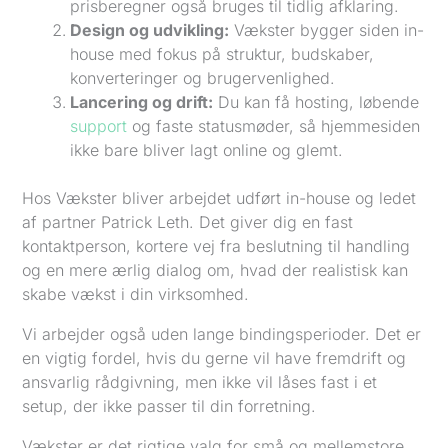
prisberegner også bruges til tidlig afklaring.
Design og udvikling:
Vækster bygger siden in-
house med fokus på struktur, budskaber,
konverteringer og brugervenlighed.
Lancering og drift:
Du kan få hosting, løbende
support
og faste statusmøder, så hjemmesiden
ikke bare bliver lagt online og glemt.
Hos Vækster bliver arbejdet udført in-house og ledet
af partner Patrick Leth. Det giver dig en fast
kontaktperson, kortere vej fra beslutning til handling
og en mere ærlig dialog om, hvad der realistisk kan
skabe vækst i din virksomhed.
Vi arbejder også uden lange bindingsperioder. Det er
en vigtig fordel, hvis du gerne vil have fremdrift og
ansvarlig rådgivning, men ikke vil låses fast i et
setup, der ikke passer til din forretning.
Vækster er det rigtige valg for små og mellemstore