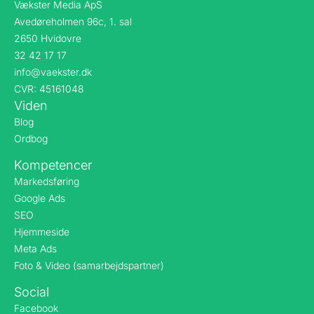
Vækster Media ApS
Avedøreholmen 96c, 1. sal
2650 Hvidovre
32 42 17 17
info@vaekster.dk
CVR: 45161048
Viden
Blog
Ordbog
Kompetencer
Markedsføring
Google Ads
SEO
Hjemmeside
Meta Ads
Foto & Video (samarbejdspartner)
Social
Facebook