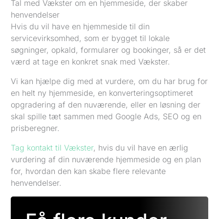
Tal med Vækster om en hjemmeside, der skaber
henvendelser
Hvis du vil have en hjemmeside til din
servicevirksomhed, som er bygget til lokale
søgninger, opkald, formularer og bookinger, så er det
værd at tage en konkret snak med Vækster.
Vi kan hjælpe dig med at vurdere, om du har brug for
en helt ny hjemmeside, en konverteringsoptimeret
opgradering af den nuværende, eller en løsning der
skal spille tæt sammen med Google Ads, SEO og en
prisberegner.
Tag kontakt til Vækster
, hvis du vil have en ærlig
vurdering af din nuværende hjemmeside og en plan
for, hvordan den kan skabe flere relevante
henvendelser.