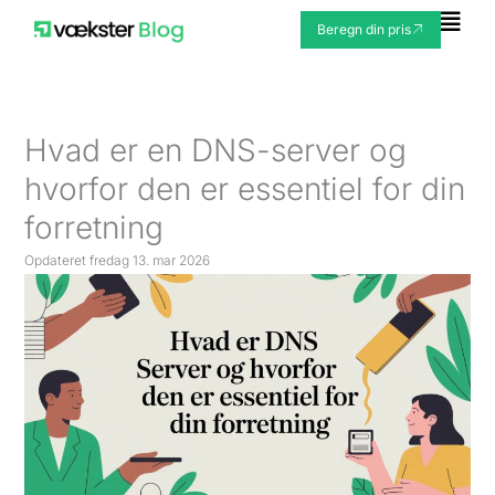
Gå
Fly
Beregn din pris
til
Me
indholdet
Hvad er en DNS-server og
hvorfor den er essentiel for din
forretning
Opdateret
fredag 13. mar 2026