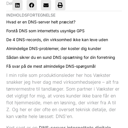
Del
INDHOLDSFORTEGNELSE
Hvad er en DNS-server helt præcist?
Forstå DNS som internettets usynlige GPS
De 4 DNS-records, din virksomhed ikke kan leve uden
Almindelige DNS-problemer, der koster dig kunder
Sådan sikrer du en sund DNS opsætning for din forretning
Få svar på de mest almindelige DNS-spørgsmål
I min rolle som produktionsleder her hos Vækster
snakker jeg hver dag med virksomhedsejere – alt fra
tømrermestre til tandlæger. Som partner i Vækster er
det vigtigt for mig, at vores kunder ikke bare får en
flot hjemmeside, men en løsning, der virker fra A til
Z. Og her er der ofte en overset teknisk detalje, der
kan vælte hele læsset: DNS'en.
Kort sagt er en
DNS-server internettets digitale