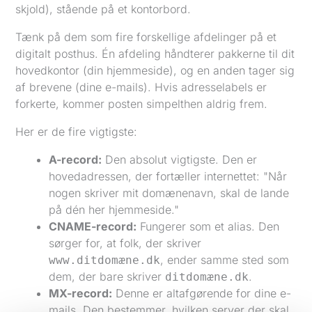
Tænk på dem som fire forskellige afdelinger på et
digitalt posthus. Én afdeling håndterer pakkerne til dit
hovedkontor (din hjemmeside), og en anden tager sig
af brevene (dine e-mails). Hvis adresselabels er
forkerte, kommer posten simpelthen aldrig frem.
Her er de fire vigtigste:
A-record:
Den absolut vigtigste. Den er
hovedadressen, der fortæller internettet: "Når
nogen skriver mit domænenavn, skal de lande
på dén her hjemmeside."
CNAME-record:
Fungerer som et alias. Den
sørger for, at folk, der skriver
, ender samme sted som
www.ditdomæne.dk
dem, der bare skriver
.
ditdomæne.dk
MX-record:
Denne er altafgørende for dine e-
mails. Den bestemmer, hvilken server der skal