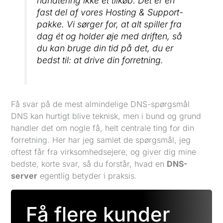
håndtering ikke et tilkøb. Det er en
fast del af vores Hosting & Support-
pakke. Vi sørger for, at alt spiller fra
dag ét og holder øje med driften, så
du kan bruge din tid på det, du er
bedst til: at drive din forretning.
Få svar på de mest almindelige DNS-spørgsmål
DNS kan hurtigt blive teknisk, men i bund og grund
handler det om nogle få, helt centrale ting for din
forretning. Her har jeg samlet de spørgsmål, jeg
oftest får fra virksomhedsejere, og giver dig mine
bedste, korte svar, så du forstår, hvad en
DNS-
server
egentlig betyder i praksis.
Få flere kunder