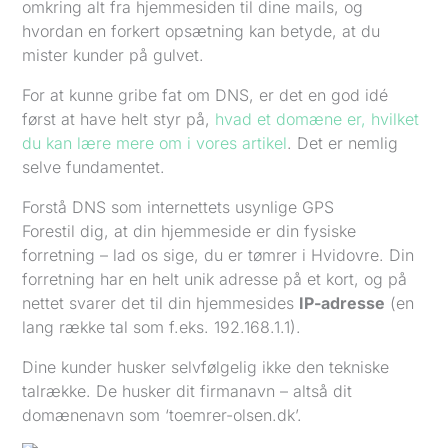
omkring alt fra hjemmesiden til dine mails, og
hvordan en forkert opsætning kan betyde, at du
mister kunder på gulvet.
For at kunne gribe fat om DNS, er det en god idé
først at have helt styr på,
hvad et domæne er, hvilket
du kan lære mere om i vores artikel
. Det er nemlig
selve fundamentet.
Forstå DNS som internettets usynlige GPS
Forestil dig, at din hjemmeside er din fysiske
forretning – lad os sige, du er tømrer i Hvidovre. Din
forretning har en helt unik adresse på et kort, og på
nettet svarer det til din hjemmesides
IP-adresse
(en
lang række tal som f.eks. 192.168.1.1).
Dine kunder husker selvfølgelig ikke den tekniske
talrække. De husker dit firmanavn – altså dit
domænenavn som ‘toemrer-olsen.dk’.