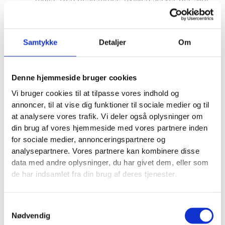
modtage alle mails sendt til din virksomhed.
Får du ingen mails? Så er det ofte her, fejlen
ligger.
Samtykke
Detaljer
Om
TXT-record:
Bruges til lidt af hvert, men mest
til at verificere, at du ejer domænet, og til at
forbedre sikkerheden, så dine mails ikke ender
Denne hjemmeside bruger cookies
i spam.
Vi bruger cookies til at tilpasse vores indhold og
annoncer, til at vise dig funktioner til sociale medier og til
at analysere vores trafik. Vi deler også oplysninger om
En lille fejl i din
MX-record
kan
din brug af vores hjemmeside med vores partnere inden
betyde, at du aldrig modtager
for sociale medier, annonceringspartnere og
henvendelser fra kunder, der bruger
analysepartnere. Vores partnere kan kombinere disse
kontaktformularen på din
data med andre oplysninger, du har givet dem, eller som
hjemmeside. Det viser, hvor
de har indsamlet fra din brug af deres tjenester.
afgørende en korrekt opsat
DNS-
server
er for hele din forretning.
Samtykkevalg
Nødvendig