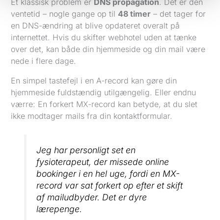
Et klassisk problem er
DNS propagation
. Det er den
ventetid – nogle gange op til
48 timer
– det tager for
en DNS-ændring at blive opdateret overalt på
internettet. Hvis du skifter webhotel uden at tænke
over det, kan både din hjemmeside og din mail være
nede i flere dage.
En simpel tastefejl i en A-record kan gøre din
hjemmeside fuldstændig utilgængelig. Eller endnu
værre: En forkert MX-record kan betyde, at du slet
ikke modtager mails fra din kontaktformular.
Jeg har personligt set en
fysioterapeut, der missede online
bookinger i en hel uge, fordi en MX-
record var sat forkert op efter et skift
af mailudbyder. Det er dyre
lærepenge.