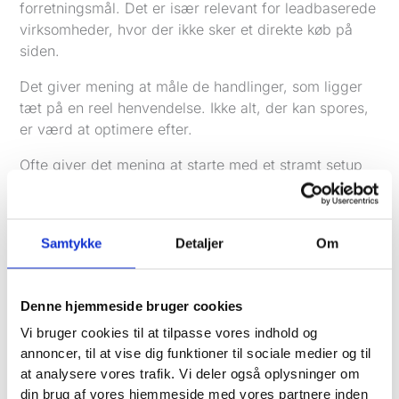
forretningsmål. Det er især relevant for leadbaserede
virksomheder, hvor der ikke sker et direkte køb på
siden.
Det giver mening at måle de handlinger, som ligger
tæt på en reel henvendelse. Ikke alt, der kan spores,
er værd at optimere efter.
Ofte giver det mening at starte med et stramt setup
og udvide senere. Mange måler for meget støj og for
lidt værdi.
Gode konverteringer at sætte op i GA4 kan være:
Samtykke
Detaljer
Om
formularsendelse
booking gennemført
Denne hjemmeside bruger cookies
klik på telefonnummer
Vi bruger cookies til at tilpasse vores indhold og
klik på mailadresse
annoncer, til at vise dig funktioner til sociale medier og til
gennemført prisberegner
at analysere vores trafik. Vi deler også oplysninger om
download af materiale
din brug af vores hjemmeside med vores partnere inden