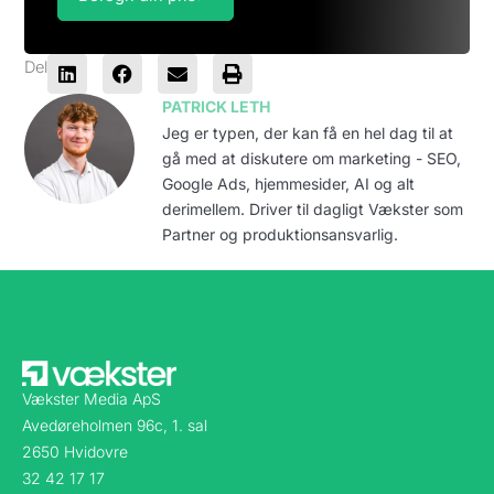
Del
PATRICK LETH
Jeg er typen, der kan få en hel dag til at
gå med at diskutere om marketing - SEO,
Google Ads, hjemmesider, AI og alt
derimellem. Driver til dagligt Vækster som
Partner og produktionsansvarlig.
Vækster Media ApS
Avedøreholmen 96c, 1. sal
2650 Hvidovre
32 42 17 17