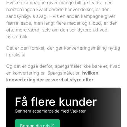
Hvis en kampagne giver mange billige leads, men
næsten ingen kvalificerede henvendelser, er den
sandsynligvis svag. Hvis en anden kampagne giver
færre leads, men langt flere møder og tilbud, er den
ofte mere værd, selv om den ser dyrere ud ved
første blik.
Det er den forskel, der gør konverteringsmåling nyttig
i praksis.
Og det er også derfor, spørgsmålet ikke bare er, hvad
en konvertering er. Spørgsmålet er,
hvilken
konvertering der er værd at styre efter
.
Få flere kunder
Gennem et samarbejde med Vækster
Beregn din pris