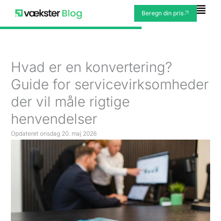
Gå
Fly
Beregn din pris
til
Me
indholdet
Hvad er en konvertering?
Guide for servicevirksomheder
der vil måle rigtige
henvendelser
Opdateret
onsdag 20. maj 2026