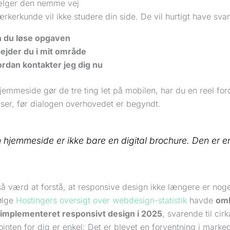
ælger den nemme vej
kerkunde vil ikke studere din side. De vil hurtigt have svar 
 du løse opgaven
ejder du i mit område
rdan kontakter jeg dig nu
jemmeside gør de tre ting let på mobilen, har du en reel ford
ser, før dialogen overhovedet er begyndt.
 hjemmeside er ikke bare en digital brochure. Den er en 
å værd at forstå, at responsive design ikke længere er noge
følge
Hostingers oversigt over webdesign-statistik
havde
omk
implementeret responsivt design i 2025
, svarende til cir
ointen for dig er enkel: Det er blevet en forventning i marked