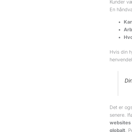
Kunder v
En håndvær
Kan
Arb
Hvo
Hvis din h
henvendel
Din
Det er ogs
senere. I
websites 
globalt
. P