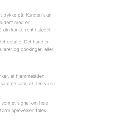
at trykke på. Kunden skal
jældent med en
 din konkurrent i stedet.
det detalje. Det handler
larer og bookinger, eller
nker, at hjemmesiden
et samme som, at den virker
 som et signal om hele
fordi oplevelsen føles