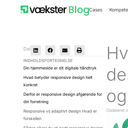
Gå
Cases
Kompete
til
indholdet
Hv
Del
INDHOLDSFORTEGNELSE
de
Din hjemmeside er dit digitale håndtryk
Hvad betyder responsive design helt
konkret
og
Derfor er responsive design afgørende for
din forretning
Opdateret
o
Responsive vs adaptivt design Hvad er
forskellen
Sådan sikrer du et godt responsive design