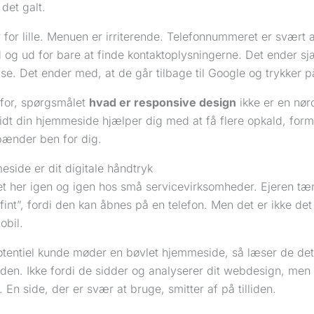
det galt.
 for lille. Menuen er irriterende. Telefonnummeret er svært 
 og ud for bare at finde kontaktoplysningerne. Det ender s
e. Det ender med, at de går tilbage til Google og trykker på
rfor, spørgsmålet
hvad er responsive design
ikke er en nør
dt din hjemmeside hjælper dig med at få flere opkald, formu
ænder ben for dig.
side er dit digitale håndtryk
et her igen og igen hos små servicevirksomheder. Ejeren tæ
fint”, fordi den kan åbnes på en telefon. Men det er ikke d
obil.
otentiel kunde møder en bøvlet hjemmeside, så læser de det
den. Ikke fordi de sidder og analyserer dit webdesign, men 
 En side, der er svær at bruge, smitter af på tilliden.