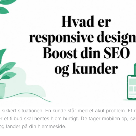
sikkert situationen. En kunde står med et akut problem. Et r
ller et tilbud skal hentes hjem hurtigt. De tager mobilen op, sø
g lander på din hjemmeside.