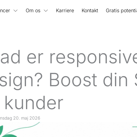
ncer
Om os
Karriere
Kontakt
Gratis potent
ad er responsiv
sign? Boost din
 kunder
nsdag 20. maj 2026