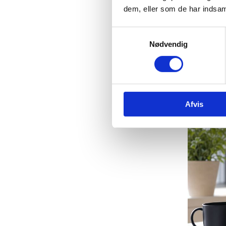
dem, eller som de har indsaml
Hæld det i
responsi
Samtykkevalg
Nødvendig
Det betyde
samlet h
Afvis