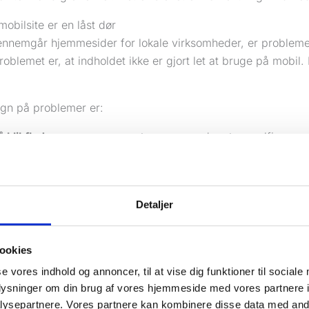
 mobilsite er en låst dør
ennemgår hjemmesider for lokale virksomheder, er probleme
roblemet er, at indholdet ikke er gjort let at bruge på mobil
egn på problemer er:
 klikflader
som er svære at ramme med en tommelfinger
stblokke der flyder dårligt
og kræver zoom
leder der fylder for meget
og skubber vigtig info ned
taktformularer der er irriterende
at udfylde på telefon
Detaljer
glende prioritering af telefonnummer og kontaktknap
kunde først møder dig på mobilen, så er mobiloplevelsen din
ookies
er den pænt imod kunden, eller også sender den dem videre
se vores indhold og annoncer, til at vise dig funktioner til sociale
oplysninger om din brug af vores hjemmeside med vores partnere i
der responsive design helt konkret
ysepartnere. Vores partnere kan kombinere disse data med andr
spørger mig, hvad responsive design er, så holder jeg det s