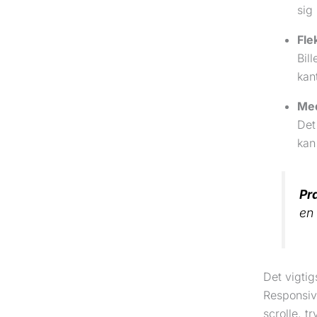
sig
Fle
Bil
kan
Med
Det
kan
Pra
en
Det vigtig
Responsiv
scrolle, 