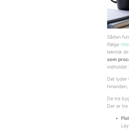
Sådan fung
Ifølge
Int
teknisk st
som proc
indholdet 
Det lyder 
hinanden,
De tre by
Der er tre
Flu
Lay