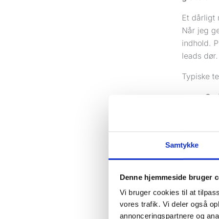
Et dårligt
Når jeg g
indhold. P
leads dør.
Typiske t
Små
Tek
Bil
Kon
Samtykke
Man
Hvis din 
Denne hjemmeside bruger c
Enten tag
Vi bruger cookies til at tilpas
vores trafik. Vi deler også 
Hvad bety
annonceringspartnere og anal
Når folk 