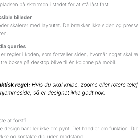
 pladsen på skærmen i stedet for at stå låst fast.
ksible billeder
leder skalerer med layoutet. De brækker ikke siden og presse
ten.
ia queries
 er regler i koden, som fortæller siden, hvornår noget skal 
 tre bokse på desktop blive til én kolonne på mobil.
ktisk regel:
Hvis du skal knibe, zoome eller rotere tele
 hjemmeside, så er designet ikke godt nok.
ste at forstå
e design handler ikke om pynt. Det handler om funktion. Di
trykke og kontakte dig uden modstand.