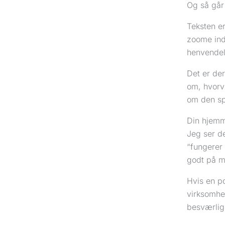
Og så går 
Teksten er
zoome ind
henvendels
Det er de
om, hvorvi
om den sp
Din hjemme
Jeg ser d
“fungerer 
godt på m
Hvis en p
virksomhe
besværlig.