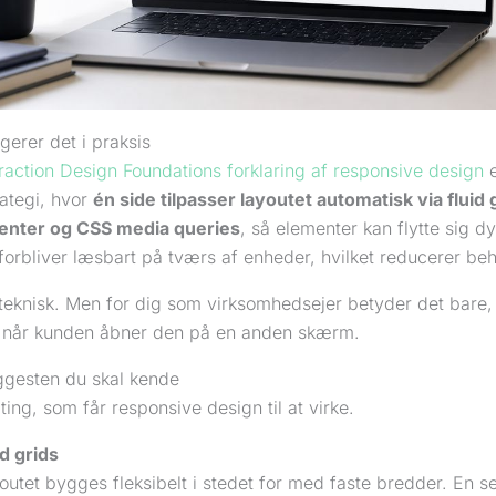
erer det i praksis
eraction Design Foundations forklaring af responsive design
e
rategi, hvor
én side tilpasser layoutet automatisk via fluid 
enter og CSS media queries
, så elementer kan flytte sig d
forbliver læsbart på tværs af enheder, hvilket reducerer be
teknisk. Men for dig som virksomhedsejer betyder det bare, a
 når kunden åbner den på en anden skærm.
ggesten du skal kende
 ting, som får responsive design til at virke.
id grids
outet bygges fleksibelt i stedet for med faste bredder. En se