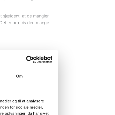
t sjældent, at de mangler
. Det er præcis dér, mange
Om
 første medarbejder.
.
 medier og til at analysere
nden for sociale medier,
e oplysninger, du har givet
impelt. Tænk på vand.