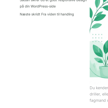
på din WordPress-side
Næste skridt Fra viden til handling
Du kender 
driller, e
fagmand o