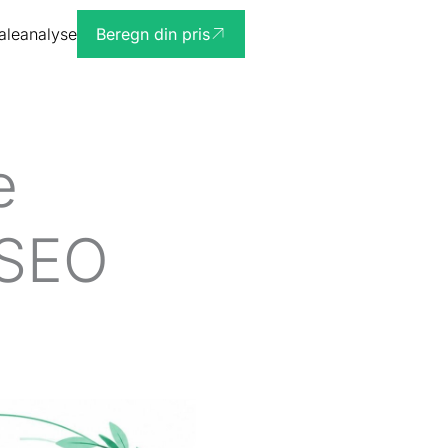
ialeanalyse
Beregn din pris
e
 SEO