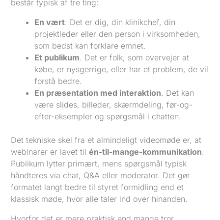
består typisk af tre ting:
En vært
. Det er dig, din klinikchef, din
projektleder eller den person i virksomheden,
som bedst kan forklare emnet.
Et publikum
. Det er folk, som overvejer at
købe, er nysgerrige, eller har et problem, de vil
forstå bedre.
En præsentation med interaktion
. Det kan
være slides, billeder, skærmdeling, før-og-
efter-eksempler og spørgsmål i chatten.
Det tekniske skel fra et almindeligt videomøde er, at
webinarer er lavet til
én-til-mange-kommunikation
.
Publikum lytter primært, mens spørgsmål typisk
håndteres via chat, Q&A eller moderator. Det gør
formatet langt bedre til styret formidling end et
klassisk møde, hvor alle taler ind over hinanden.
Hvorfor det er mere praktisk end mange tror