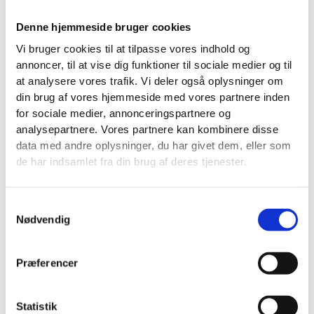
Praktiske eksempler din branche kan bruge
Det bedste webinar-emne er sjældent kreativt. Det er
Denne hjemmeside bruger cookies
praktisk.
Vi bruger cookies til at tilpasse vores indhold og
Hvis du allerede får de samme spørgsmål i telefonen,
annoncer, til at vise dig funktioner til sociale medier og til
på byggepladsen eller i klinikken, så har du
at analysere vores trafik. Vi deler også oplysninger om
din brug af vores hjemmeside med vores partnere inden
sandsynligvis dit webinar-emne lige dér. Teknologisk
for sociale medier, annonceringspartnere og
Institut peger på, at webinarformatet er stærkt til at
analysepartnere. Vores partnere kan kombinere disse
demonstrere rådgivning og ekspertise skalerbart, og
data med andre oplysninger, du har givet dem, eller som
at det især er godt til pre-sales, hvor du uddanner
de har indsamlet fra din brug af deres tjenester.
markedet og kvalificerer leads før individuelle møder
via
Teknologisk Instituts beskrivelse af webinarer
.
Samtykkevalg
Nødvendig
Præferencer
Statistik