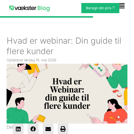
Gå
Fly
Beregn din pris
til
Me
indholdet
Hvad er webinar: Din guide til
flere kunder
Opdateret
lørdag 16. maj 2026
Del