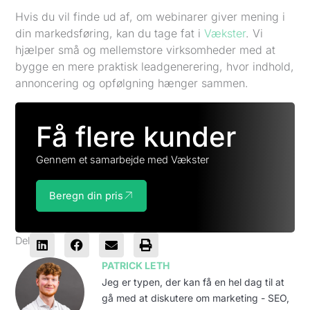
Hvis du vil finde ud af, om webinarer giver mening i
din markedsføring, kan du tage fat i
Vækster
. Vi
hjælper små og mellemstore virksomheder med at
bygge en mere praktisk leadgenerering, hvor indhold,
annoncering og opfølgning hænger sammen.
Få flere kunder
Gennem et samarbejde med Vækster
Beregn din pris
Del
PATRICK LETH
Jeg er typen, der kan få en hel dag til at
gå med at diskutere om marketing - SEO,