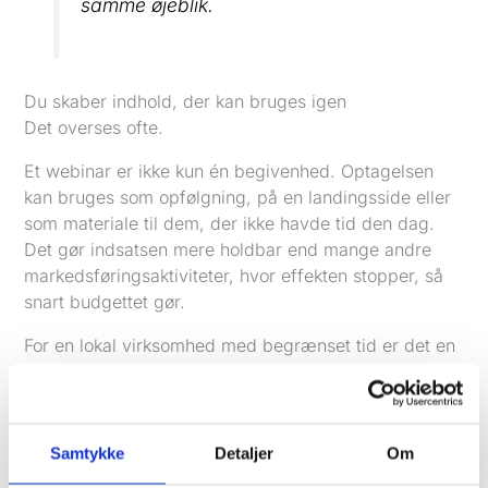
samme øjeblik.
Du skaber indhold, der kan bruges igen
Det overses ofte.
Et webinar er ikke kun én begivenhed. Optagelsen
kan bruges som opfølgning, på en landingsside eller
som materiale til dem, der ikke havde tid den dag.
Det gør indsatsen mere holdbar end mange andre
markedsføringsaktiviteter, hvor effekten stopper, så
snart budgettet gør.
For en lokal virksomhed med begrænset tid er det en
stor fordel. Du producerer ét gennemarbejdet stykke
indhold, som både kan skabe tillid, forklare
komplekse emner og trække nye henvendelser ind
over tid.
Samtykke
Detaljer
Om