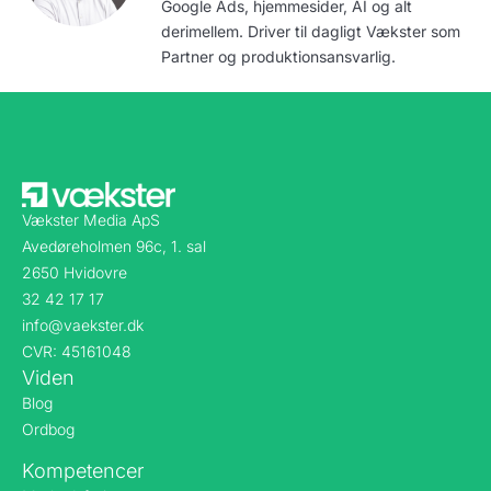
Google Ads, hjemmesider, AI og alt
derimellem. Driver til dagligt Vækster som
Partner og produktionsansvarlig.
Vækster Media ApS
Avedøreholmen 96c, 1. sal
2650 Hvidovre
32 42 17 17
info@vaekster.dk
CVR: 45161048
Viden
Blog
Ordbog
Kompetencer