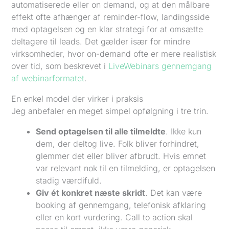
automatiserede eller on demand, og at den målbare
effekt ofte afhænger af reminder-flow, landingsside
med optagelsen og en klar strategi for at omsætte
deltagere til leads. Det gælder især for mindre
virksomheder, hvor on-demand ofte er mere realistisk
over tid, som beskrevet i
LiveWebinars gennemgang
af webinarformatet
.
En enkel model der virker i praksis
Jeg anbefaler en meget simpel opfølgning i tre trin.
Send optagelsen til alle tilmeldte
. Ikke kun
dem, der deltog live. Folk bliver forhindret,
glemmer det eller bliver afbrudt. Hvis emnet
var relevant nok til en tilmelding, er optagelsen
stadig værdifuld.
Giv ét konkret næste skridt
. Det kan være
booking af gennemgang, telefonisk afklaring
eller en kort vurdering. Call to action skal