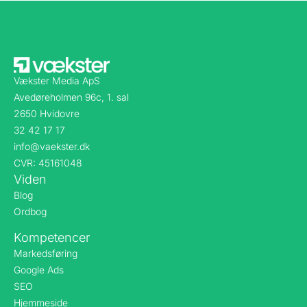
Vækster Media ApS
Avedøreholmen 96c, 1. sal
2650 Hvidovre
32 42 17 17
info@vaekster.dk
CVR: 45161048
Viden
Blog
Ordbog
Kompetencer
Markedsføring
Google Ads
SEO
Hjemmeside