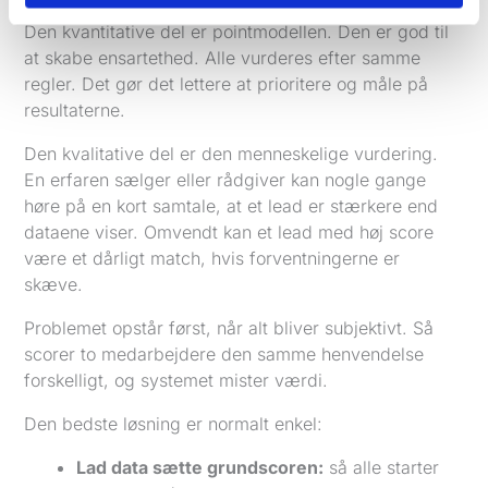
Den kvantitative del er pointmodellen. Den er god til
at skabe ensartethed. Alle vurderes efter samme
regler. Det gør det lettere at prioritere og måle på
resultaterne.
Den kvalitative del er den menneskelige vurdering.
En erfaren sælger eller rådgiver kan nogle gange
høre på en kort samtale, at et lead er stærkere end
dataene viser. Omvendt kan et lead med høj score
være et dårligt match, hvis forventningerne er
skæve.
Problemet opstår først, når alt bliver subjektivt. Så
scorer to medarbejdere den samme henvendelse
forskelligt, og systemet mister værdi.
Den bedste løsning er normalt enkel:
Lad data sætte grundscoren:
så alle starter