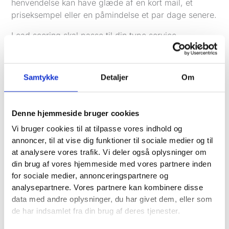
henvendelse kan have glæde af en kort mail, et
priseksempel eller en påmindelse et par dage senere.
Lead scoring skal passe til din type service
En elektriker, en fysioterapeut og en B2B-rådgiver
bør ikke score leads på samme måde.
Samtykke
Detaljer
Om
For
lokale servicevirksomheder
med kort
beslutningstid er hastighed og konkret behov ofte de
vigtigste signaler. Her vægter det tungt, om kunden
Denne hjemmeside bruger cookies
vil have hjælp nu, og om opgaven ligger indenfor det
område, man kører i.
Vi bruger cookies til at tilpasse vores indhold og
annoncer, til at vise dig funktioner til sociale medier og til
For rådgivning og større B2B-forløb er billedet lidt
at analysere vores trafik. Vi deler også oplysninger om
anderledes. Her kan virksomhedsstørrelse,
din brug af vores hjemmeside med vores partnere inden
kontaktpersonens rolle og tidligere dialog betyde
for sociale medier, annonceringspartnere og
mere. En direktør med et klart projekt er sjældent det
analysepartnere. Vores partnere kan kombinere disse
samme som en medarbejder, der bare undersøger
data med andre oplysninger, du har givet dem, eller som
markedet.
de har indsamlet fra din brug af deres tjenester.