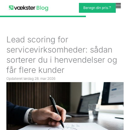
Gå
Fly
Beregn din pris
til
Me
indholdet
Lead scoring for
servicevirksomheder: sådan
sorterer du i henvendelser og
får flere kunder
Opdateret
lørdag 28. mar 2026