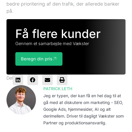
bedre prioritering af den trafik, der allerede banker
på.
Få flere kunder
Gennem et samarbejde med Vækster
Beregn din pris
Del
PATRICK LETH
Jeg er typen, der kan få en hel dag til at
gå med at diskutere om marketing - SEO,
Google Ads, hjemmesider, AI og alt
derimellem. Driver til dagligt Vækster som
Partner og produktionsansvarlig.