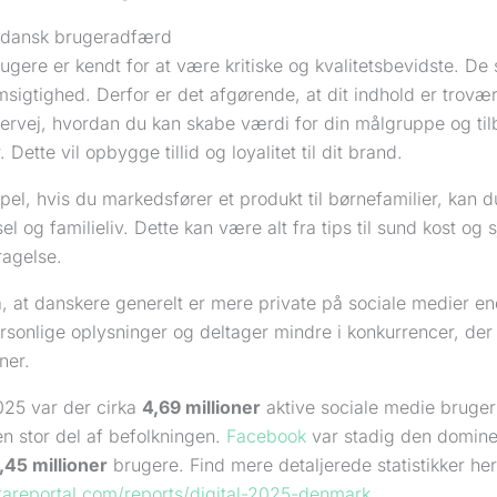
 dansk brugeradfærd
gere er kendt for at være kritiske og kvalitetsbevidste. De s
igtighed. Derfor er det afgørende, at dit indhold er trovær
ervej, hvordan du kan skabe værdi for din målgruppe og til
 Dette vil opbygge tillid og loyalitet til dit brand.
el, hvis du markedsfører et produkt til børnefamilier, kan 
sel og familieliv. Dette kan være alt fra tips til sund kost og s
agelse.
, at danskere generelt er mere private på sociale medier en
rsonlige oplysninger og deltager mindre i konkurrencer, d
ner.
025 var der cirka
4,69 millioner
aktive sociale medie brugerk
 en stor del af befolkningen.
Facebook
var stadig den domin
,45 millioner
brugere. Find mere detaljerede statistikker her
atareportal.com/reports/digital-2025-denmark