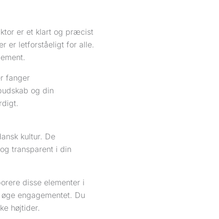
or er et klart og præcist
er letforståeligt for alle.
gement.
er fanger
 budskab og din
digt.
ansk kultur. De
g transparent i din
.
orere disse elementer i
og øge engagementet. Du
ke højtider.