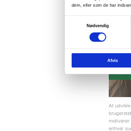
dem, eller som de har indsaml
Samtykkevalg
Nødvendig
Afvis
At udvikle
brugersta
motiverer 
enhver suc