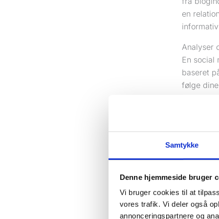
fra blogi
en relatio
informativ
Analyser 
En social 
baseret p
følge din
vores gu
overordned
En succes
en stærk r
Samtykke
resultater
Forstå de
Denne hjemmeside bruger c
Vi bruger cookies til at tilpas
vores trafik. Vi deler også 
annonceringspartnere og anal