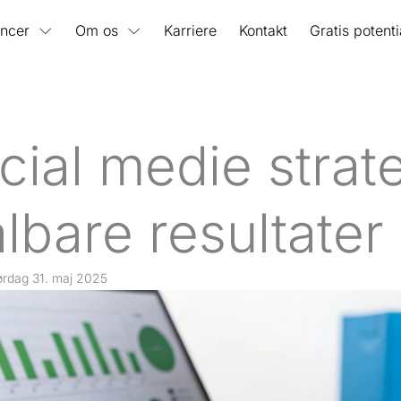
ncer
Om os
Karriere
Kontakt
Gratis potent
cial medie strate
lbare resultater 
ørdag 31. maj 2025