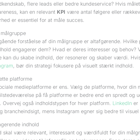
dkendskab, flere leads eller bedre kundeservice? Hvis måle
reness, kan en relevant
KPI
være antal følgere eller rækkev
hed er essentiel for at måle succes.
n målgruppe
ående forståelse af din målgruppe er altafgørende. Hvilke 
ndhold engagerer dem? Hvad er deres interesser og behov? V
 kan du skabe indhold, der resonerer og skaber værdi. Hvi
tagram
, bør din strategi fokusere på visuelt stærkt indhold.
ette platforme
sociale medieplatforme er ens. Vælg de platforme, hvor din 
tilstedeværelse på få platforme er bedre end en spredt og 
 Overvej også indholdstypen for hver platform.
LinkedIn
er 
 brancheindsigt, mens Instagram egner sig bedre til visuel s
gerende indhold
d skal være relevant, interessant og værdifuldt for din målg