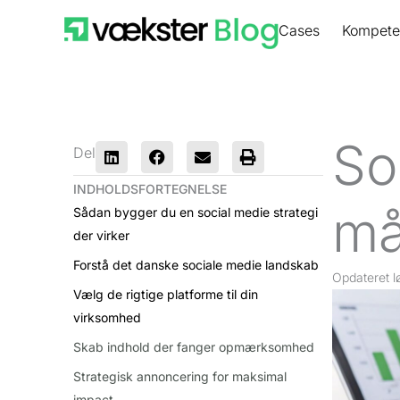
Gå
Cases
Kompete
til
indholdet
So
Del
INDHOLDSFORTEGNELSE
må
Sådan bygger du en social medie strategi
der virker
Forstå det danske sociale medie landskab
Opdateret
l
Vælg de rigtige platforme til din
virksomhed
Skab indhold der fanger opmærksomhed
Strategisk annoncering for maksimal
impact