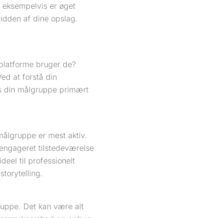
t eksempelvis er øget
idden af dine opslag.
platforme bruger de?
ed at forstå din
s din målgruppe primært
målgruppe er mest aktiv.
uengageret tilstedeværelse
ideel til professionelt
torytelling.
ruppe. Det kan være alt