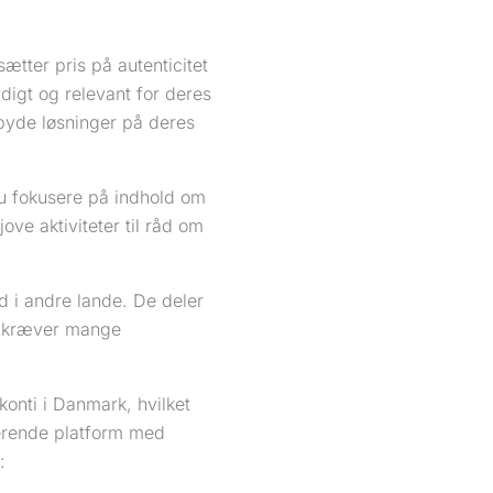
ætter pris på autenticitet
digt og relevant for deres
byde løsninger på deres
du fokusere på indhold om
jove aktiviteter til råd om
d i andre lande. De deler
er kræver mange
onti i Danmark, hvilket
erende platform med
: