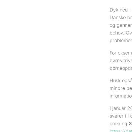
Dyk ned i
Danske bru
og gennems
behov. Ov
problemer.
For eksemp
børns triv
børneopdr
Husk også
mindre pe
informatio
I januar 2
svarer til
omkring
3
https://d