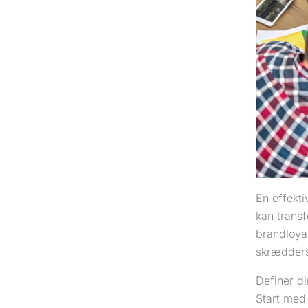
En effekt
kan transf
brandloyal
skrædders
Definer di
Start med 