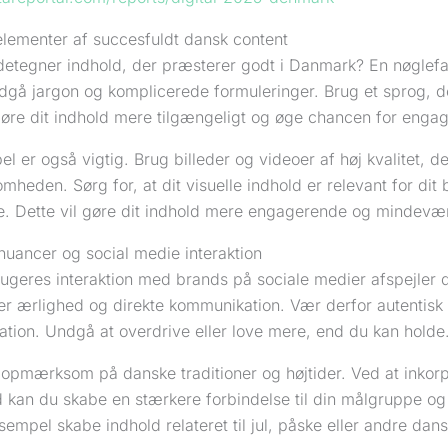
elementer af succesfuldt dansk content
etegner indhold, der præsterer godt i Danmark? En nøglefakt
gå jargon og komplicerede formuleringer. Brug et sprog, der 
 gøre dit indhold mere tilgængeligt og øge chancen for enga
el er også vigtig. Brug billeder og videoer af høj kvalitet, d
eden. Sørg for, at dit visuelle indhold er relevant for dit
. Dette vil gøre dit indhold mere engagerende og mindevær
 nuancer og social medie interaktion
ugeres interaktion med brands på sociale medier afspejler d
r ærlighed og direkte kommunikation. Vær derfor autentisk o
tion. Undgå at overdrive eller love mere, end du kan holde
opmærksom på danske traditioner og højtider. Ved at inkorp
ld kan du skabe en stærkere forbindelse til din målgruppe 
sempel skabe indhold relateret til jul, påske eller andre dans