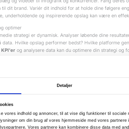
ndlæg og videoer til infografik og konkurrencer. Fang der
n til dit brand. Variér dit indhold for at holde dine følgere 
e, underholdende og inspirerende opslag kan være en effekt
og optimer
medie strategi er dynamisk. Analyser løbende dine resultater
å data. Hvilke opslag performer bedst? Hvilke platforme gen
e
KPI'er
og analysere data kan du optimere din strategi og f
ide om
digital markedsføringsstrategi
for at integrere din soci
e digitale strategi.
fuld social medie strategi handler om at skabe værdi for 
elation til dit brand. Ved at følge disse trin kan du skabe en 
Detaljer
 og hjælper dig med at nå dine forretningsmål.
t danske sociale medie landskab
ookies
se vores indhold og annoncer, til at vise dig funktioner til sociale
oplysninger om din brug af vores hjemmeside med vores partnere i
ysepartnere. Vores partnere kan kombinere disse data med andr