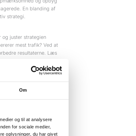
es opmærksomhed og opbyg
engagerede. En blanding af
iv strategi.
 og juster strategien
ererer mest trafik? Ved at
orbedre resultaterne. Læs
al medie strategi i din
din målgruppe og opbygge
strategi, der driver
Om
 medier og til at analysere
nden for sociale medier,
e oplysninger, du har givet