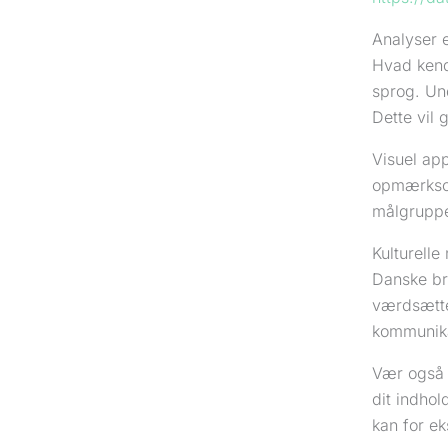
Analyser 
Hvad kend
sprog. Und
Dette vil
Visuel app
opmærksomh
målgruppe
Kulturelle
Danske br
værdsætte
kommunika
Vær også 
dit indho
kan for ek