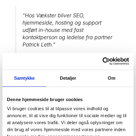
“Hos Vækster bliver SEO,
hjemmeside, hosting og support
udført in-house med fast
kontaktperson og ledelse fra partner
Patrick Leth.”
Vækster er særligt relevant, hvis du lever af nye
Samtykke
Detaljer
Om
henvendelser og ikke af online salgskurve. Det giver
en anden prioritering af både søgeord, sidestruktur
og indhold. En side om “kloakmester Holbæk akut”
Denne hjemmeside bruger cookies
eller “frisør Holbæk priser” kan være mere værdifuld
end store mængder generel trafik, hvis den skaffer
Vi bruger cookies til at tilpasse vores indhold og
de rigtige kunder.
annoncer, til at vise dig funktioner til sociale medier og til
at analysere vores trafik. Vi deler også oplysninger om
Væksters tretrinsproces for lokal SEO, Google
din brug af vores hjemmeside med vores partnere inden
Business og landingssider