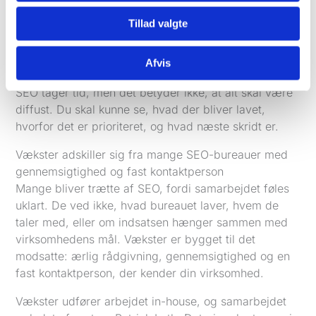
søgninger, sider og henvendelser der faktisk
Tillad valgte
skaber fremgang.
Væksters proces er lavet til virksomheder, der vil
Afvis
have realistiske forventninger frem for smarte løfter.
SEO tager tid, men det betyder ikke, at alt skal være
diffust. Du skal kunne se, hvad der bliver lavet,
hvorfor det er prioriteret, og hvad næste skridt er.
Vækster adskiller sig fra mange SEO-bureauer med
gennemsigtighed og fast kontaktperson
Mange bliver trætte af SEO, fordi samarbejdet føles
uklart. De ved ikke, hvad bureauet laver, hvem de
taler med, eller om indsatsen hænger sammen med
virksomhedens mål. Vækster er bygget til det
modsatte: ærlig rådgivning, gennemsigtighed og en
fast kontaktperson, der kender din virksomhed.
Vækster udfører arbejdet in-house, og samarbejdet