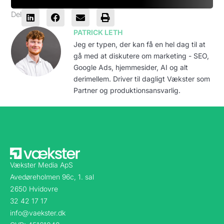
Del
PATRICK LETH
Jeg er typen, der kan få en hel dag til at
gå med at diskutere om marketing - SEO,
Google Ads, hjemmesider, AI og alt
derimellem. Driver til dagligt Vækster som
Partner og produktionsansvarlig.
Vækster Media ApS
Avedøreholmen 96c, 1. sal
2650 Hvidovre
32 42 17 17
info@vaekster.dk