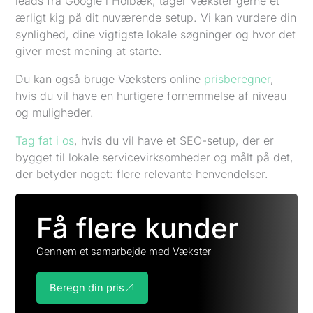
leads fra Google i Holbæk, tager Vækster gerne et
ærligt kig på dit nuværende setup. Vi kan vurdere din
synlighed, dine vigtigste lokale søgninger og hvor det
giver mest mening at starte.
Du kan også bruge Væksters online
prisberegner
,
hvis du vil have en hurtigere fornemmelse af niveau
og muligheder.
Tag fat i os
, hvis du vil have et SEO-setup, der er
bygget til lokale servicevirksomheder og målt på det,
der betyder noget: flere relevante henvendelser.
Få flere kunder
Gennem et samarbejde med Vækster
Beregn din pris