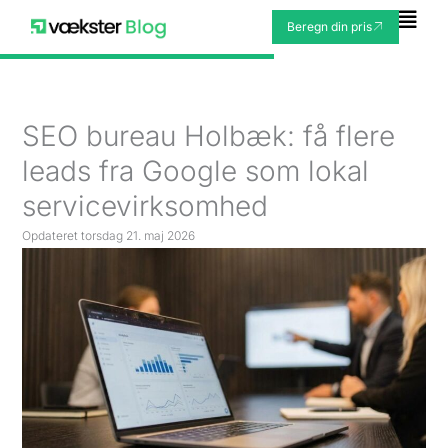
Gå
Fly
Beregn din pris
til
Me
indholdet
SEO bureau Holbæk: få flere
leads fra Google som lokal
servicevirksomhed
Opdateret
torsdag 21. maj 2026